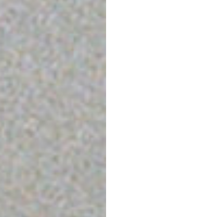
dėl kurios matcha sukel
dirbdami kartu gali padė
Antioksidantų šaltinis
.
kurios padeda sumažinti