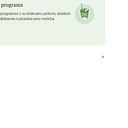
o programa
o programos ir su kiekvienu pirkimu atrakink
 didesnes nuolaidas savo matcha
ės su matchos ūkiu Japonijoje, mūsų matcha yra malama
ojama pačiame ūkyje, taip siekiant išlaikyti išskirtinį
onį geriausiai patirčiai.
umo šaltinis
. Matcha turi natūralų kofeino kiekį, kuris
skirtingai nuo kavos, matcha taip pat turi aminorūgštį L-
no išsiskyrimą – jį sušvelnina ir padeda atsipalaiduoti.
išsiskirtų greitai ir tuomet energijos lygis kristų, kaip kad
š matchos išsiskiria lėčiau ir tolygiau. Tai yra priežastis,