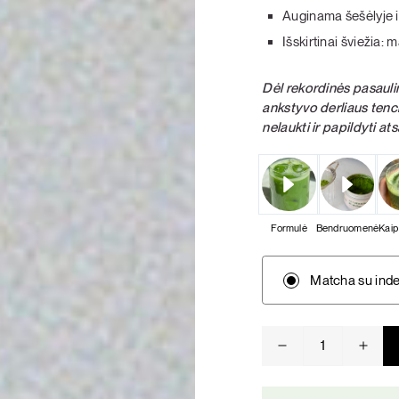
Auginama šešėlyje i
KARŠTI PATIEKALAI
PIETŪS / VAKARIENĖ
Išskirtinai šviežia
Dėl rekordinės pasauli
ankstyvo derliaus tench
nelaukti ir papildyti at
Formulė
Bendruomenė
Kaip
Matcha su inde
produkto
kiekis:
Ceremoninė
matcha