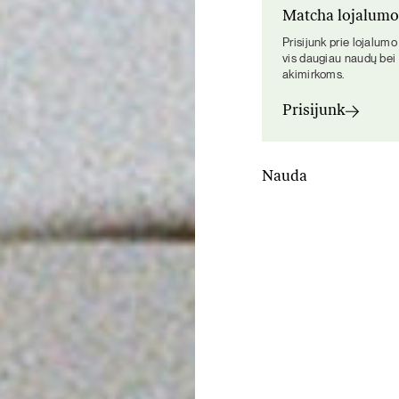
Matcha lojalum
Prisijunk prie lojalum
vis daugiau naudų bei
akimirkoms.
Prisijunk
Nauda
Dėl artimos partneryst
pagal užsakymą ir supaku
šviežumą, aromatą bei sk
Energijos ir produktyv
suteikia energijos, bet 
teaniną. Jis lėtina kofei
Vietoje to, kad kofeinas 
išgėrus kavos, energija i