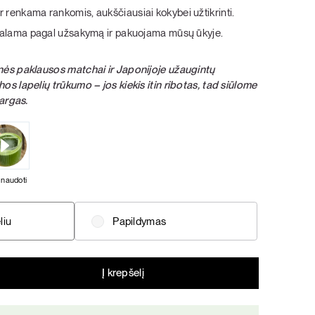
šokolado, tikrų braškių ir bananų kremo bei
šokolado, tikrų braškių ir bananų kremo bei
r renkama rankomis, aukščiausiai kokybei užtikrinti.
vanilės skoniai.
vanilės skoniai.
PIETŪS / VAKARIENĖ
SALOTOS
: malama pagal užsakymą ir pakuojama mūsų ūkyje.
Pasigriebti savo rinkinį
Pasigriebti savo rinkinį
nės paklausos matchai ir Japonijoje užaugintų
os lapelių trūkumo – jos kiekis itin ribotas, tad siūlome
sargas.
 naudoti
liu
Papildymas
Į krepšelį