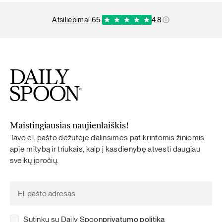
atsiliepimai 65
·
4.8
Maistingiausias naujienlaiškis!
Tavo el. pašto dėžutėje dalinsimės patikrintomis žiniomis
apie mitybą ir triukais, kaip į kasdienybę atvesti daugiau
sveikų įpročių.
Sutinku su Daily Spoon
privatumo politika