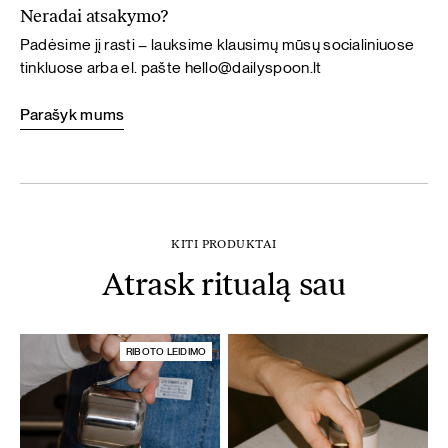
Neradai atsakymo?
Padėsime jį rasti – lauksime klausimų mūsų socialiniuose
tinkluose arba el. pašte
hello@dailyspoon.lt
Parašyk mums
KITI PRODUKTAI
Atrask ritualą sau
RIBOTO LEIDIMO