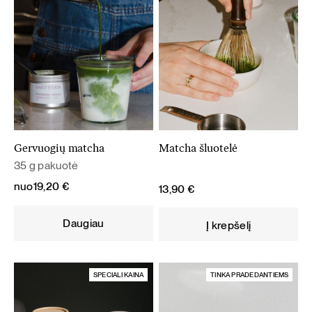
Gervuogių matcha
Matcha šluotelė
35 g pakuotė
nuo
19,20
€
13,90
€
Daugiau
Į krepšelį
SPECIALI KAINA
TINKA PRADEDANTIEMS