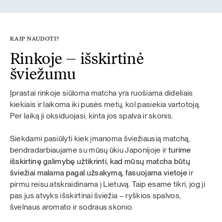
KAIP NAUDOTI?
Rinkoje – išskirtinė
šviežumu
Įprastai rinkoje siūloma matcha yra ruošiama dideliais
kiekiais ir laikoma iki pusės metų, kol pasiekia vartotoją.
Per laiką ji oksiduojasi, kinta jos spalva ir skonis.
Siekdami pasiūlyti kiek įmanoma šviežiausią matchą,
bendradarbiaujame su mūsų ūkiu Japonijoje ir
turime
išskirtinę galimybę užtikrinti, kad mūsų matcha būtų
šviežiai malama pagal užsakymą, fasuojama vietoje
ir
pirmu reisu atskraidinama į Lietuvą. Taip esame tikri, jog ji
pas jus atvyks išskirtinai šviežia – ryškios spalvos,
švelnaus aromato ir sodraus skonio.