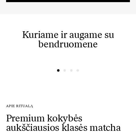
Kuriame ir augame su
bendruomene
@amelijak
@fashionframebyg
APIE RITUALĄ
Premium kokybės
aukščiausios klasės matcha