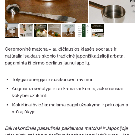
Ceremoninė matcha – aukščiausios klasės sodraus ir
natūraliai saldaus skonio tradicinė japoniška žalioji arbata,
pagaminta iš pirmo derliaus jaunų lapelių.
Tolygiai energijai ir susikoncentravimui.
Auginama šešėlyje ir renkama rankomis, aukščiausiai
kokybei užtikrinti.
Išskirtinai šviežia: malama pagal užsakymą ir pakuojama
mūsų ūkyje.
Dėl rekordinės pasaulinės paklausos matchai ir Japonijoje