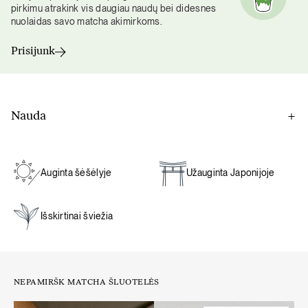
pirkimu atrakink vis daugiau naudų bei didesnes
nuolaidas savo matcha akimirkoms.
Prisijunk
Nauda
Dėl artimos partnerystės su matchos ūkiu Japonijoje, mūsų
matcha yra malama pagal užsakymą ir supakuojama
pačiame ūkyje, taip siekiant išlaikyti išskirtinį šviežumą,
Auginta šėšėlyje
Užauginta Japonijoje
aromatą bei skonį geriausiai patirčiai.
Išskirtinai šviežia
Energijos ir produktyvumo šaltinis
. Matcha turi natūralų
kofeino kiekį, kuris suteikia energijos, bet skirtingai nuo
kavos, matcha taip pat turi aminorūgštį L-teaniną. Jis lėtina
kofeino išsiskyrimą – jį sušvelnina ir padeda atsipalaiduoti.
NEPAMIRŠK MATCHA ŠLUOTELĖS