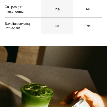
Gali pasigirti
Taip
Ne
maistingumu
Sukelia sunkumų
Ne
Taip
užmiegant