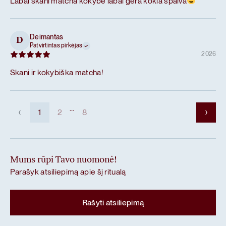
Labai skani matcha kokybė labai gera kokia spalva
Deimantas
D
Patvirtintas pirkėjas
2026
Skani ir kokybiška matcha!
...
1
2
8
Mums rūpi Tavo nuomonė!
Parašyk atsiliepimą apie šį ritualą
Rašyti atsiliepimą