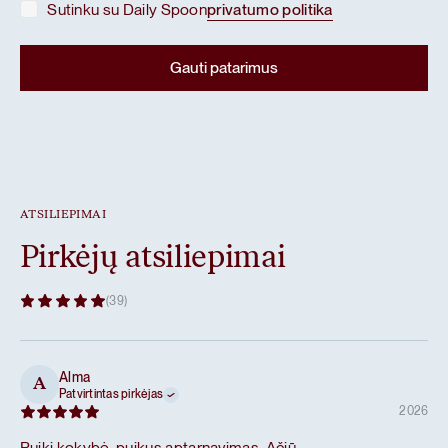
Sutinku su Daily Spoon
privatumo politika
ATSILIEPIMAI
Pirkėjų atsiliepimai
(39)
Alma
A
Patvirtintas pirkėjas
2026
Puiki kokybė, puikus aptarnavimas. Ačiū.