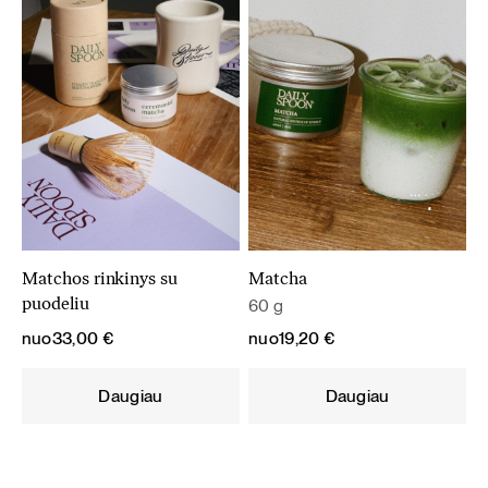
Matchos rinkinys su
Matcha
60 g
puodeliu
nuo
33,00
€
nuo
19,20
€
Daugiau
Daugiau