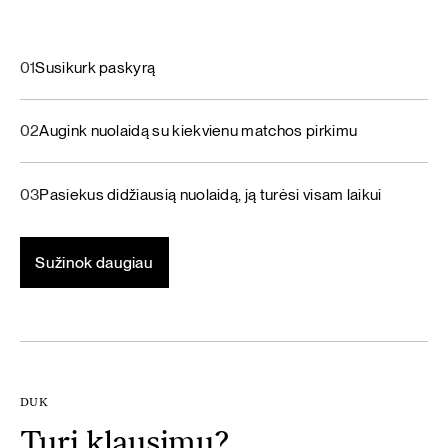
01
Susikurk paskyrą
02
Augink nuolaidą su kiekvienu matchos pirkimu
03
Pasiekus didžiausią nuolaidą, ją turėsi visam laikui
Sužinok daugiau
DUK
Turi klausimų?