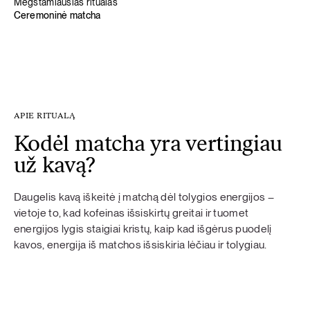
Mėgstamiausias ritualas
Ceremoninė matcha
APIE RITUALĄ
Kodėl matcha yra vertingiau
už kavą?
Daugelis kavą iškeitė į matchą dėl tolygios energijos –
vietoje to, kad kofeinas išsiskirtų greitai ir tuomet
energijos lygis staigiai kristų, kaip kad išgėrus puodelį
kavos, energija iš matchos išsiskiria lėčiau ir tolygiau.