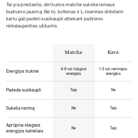
Tai yra priežastis, dėl kurios matcha sukelia ramaus
budrumo jausmą. Be to, kofeinas ir L-teaninas dirbdami
kartu gali padėti susikaupti atliekant pažinimo
reikalaujančias užduotis.
Matcha
Kava
4-6 val. tolygios
1-3 val. nervingos
Energijos trukmė
energijos
energijos
Padeda susikaupti
Taip
Ne
Sukelia nerimą
Ne
Taip
Aprūpina staigiais
Ne
Taip
energijos kalneliais