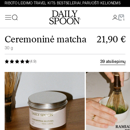
RIBOTO LEIDIMO TRAVEL KITS: BESTSELERIAI, PARUOŠTI KELIONĖMS
1
Paieška
Eiti prie turinio
Ceremoninė matcha
21,90
€
30 g
39 atsiliepimų
(4.9)