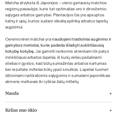
Matcha atvyksta iš Japonijos – vieno geriausių matchos
regionų pasaulyje, kuris turi optimalias oro ir dirvožemio
sąlygas arbatos gamybai. Plantacijos čia yra apsuptos
kalnų ir upių, kurios sudaro idealią aplinką arbatos lapelių
auginimui.
Ceremoninei matchai yra
naudojami tradiciniai auginimo ir
gamybos metodai, kurie padeda išlaikyti aukštčiausią
kokybę kokybę.
Jai gaminti rankomis atrenkami tik patys
minkščiausi arbatos lapeliai, iš kurių vėliau pašalinami
stiebai ir gyslos, kad būtų sumažintas arbatos kartumas
bei rezultate milteliai būtų ypač smulkūs. Lapeliai tuomet
džiovinami natūraliomis sąlygomis ir sumalami japoniškais
akmens maltuvais iki ryškiai žalių miltelių.
Nauda
Kelias nuo ūkio