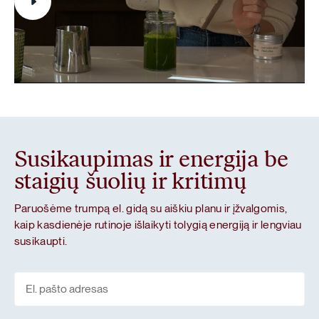
Susikaupimas ir energija be
staigių šuolių ir kritimų
Paruošėme trumpą el. gidą su aiškiu planu ir įžvalgomis,
kaip kasdienėje rutinoje išlaikyti tolygią energiją ir lengviau
susikaupti.