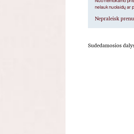
Nuo nemokamo prist
nelauk nuolaidų ar 
Nepraleisk pren
Sudedamosios daly
Gut prime
L-glutaminas, paprastųjų
milteliai, gyvybingos ba
porcijoje), arabinogala
paprastųjų saldymedžių 
ekstraktas, žaliosios arb
Maisto papildas. Jei var