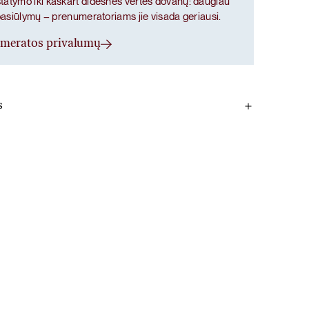
atymo iki kaskart didesnės vertės dovanų: daugiau
pasiūlymų – prenumeratoriams jie visada geriausi.
umeratos privalumų
s
 mėlynių uogų milteliai, glicinas, plikųjų malpigijų
kterijos Bacillus coagulans 6×109 (2 milijardai vienoje
ktano iš europinių maumedžių šerdies milteliai,
šaknų ekstraktas, kvercetino iš japoninių soforų žiedų
atos lapų ekstraktas, tikrųjų alavijų minkštimo milteliai.
tojate vaistus, prieš naudojimą pasitarkite su gydytoju.