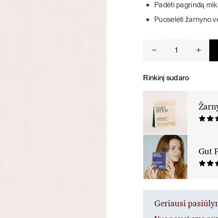
Padėti pagrindą mik
KARŠTI PATIEKALAI
PIETŪS / VAKARIENĖ
Puoselėti žarnyno ve
produkto
kiekis:
Žarnyno
puoselėjimas
Rinkinį sudaro
Žarn
Gut 
Geriausi pasiūl