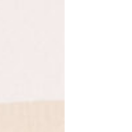
Nevartoti jaunesniems 
moterims. Maisto papild
mityba bei sveikas gyv
dozės.
Žarnynui
Ispaniško šalavijo (chia)
greipfruto sulčių milteli
ekstraktas, Ceilono ci
(spirulina), imbiero (Zin