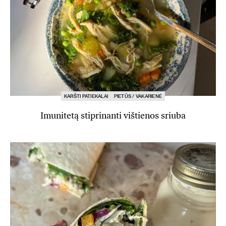
KARŠTI PATIEKALAI
PIETŪS / VAKARIENĖ
Imunitetą stiprinanti vištienos sriuba