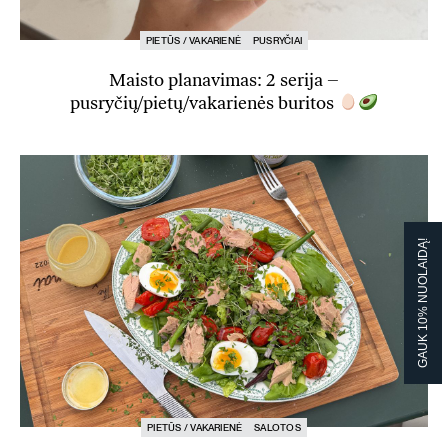
PIETŪS / VAKARIENĖ
PUSRYČIAI
Maisto planavimas: 2 serija –
pusryčių/pietų/vakarienės buritos
GAUK 10% NUOLAIDĄ!
PIETŪS / VAKARIENĖ
SALOTOS