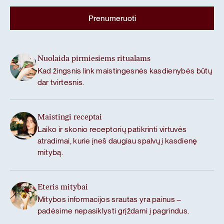
Nuolaida pirmiesiems ritualams
Kad žingsnis link maistingesnės kasdienybės būtų
dar tvirtesnis.
Maistingi receptai
Laiko ir skonio receptorių patikrinti virtuvės
atradimai, kurie įneš daugiau spalvų į kasdienę
mitybą.
Eteris mitybai
Mitybos informacijos srautas yra painus –
padėsime nepasiklysti grįždami į pagrindus.