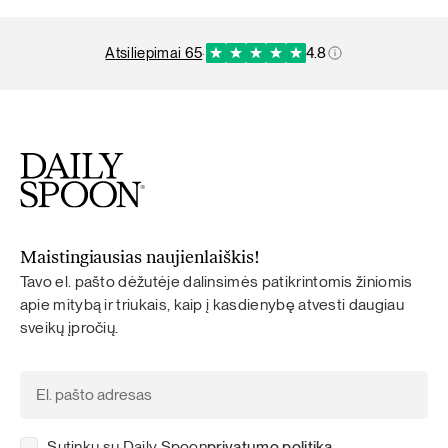
atsiliepimai 65
·
4.8
Maistingiausias naujienlaiškis!
Tavo el. pašto dėžutėje dalinsimės patikrintomis žiniomis
apie mitybą ir triukais, kaip į kasdienybę atvesti daugiau
sveikų įpročių.
Sutinku su Daily Spoon
privatumo politika