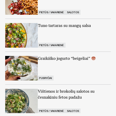
PIETŪS / VAKARIENĖ
SALOTOS
Tuno tartaras su mangų salsa
PIETŪS / VAKARIENĖ
Graikiško jogurto “beigeliai”
PUSRYČIAI
Vištienos ir brokolių salotos su
česnakiniu fetos padažu
PIETŪS / VAKARIENĖ
SALOTOS