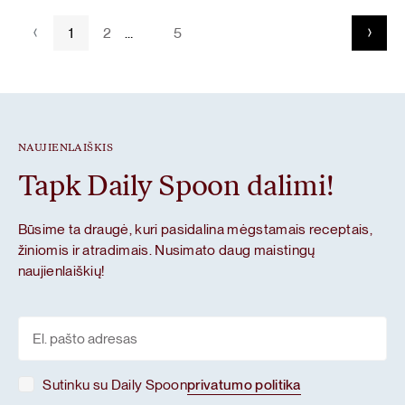
1
2
…
5
NAUJIENLAIŠKIS
Tapk Daily Spoon dalimi!
Būsime ta draugė, kuri pasidalina mėgstamais receptais,
žiniomis ir atradimais. Nusimato daug maistingų
naujienlaiškių!
Sutinku su Daily Spoon
privatumo politika