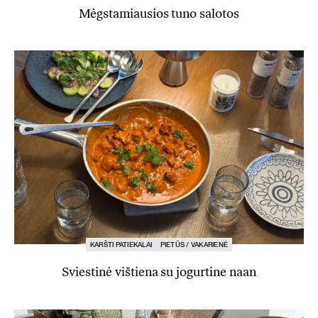
Mėgstamiausios tuno salotos
KARŠTI PATIEKALAI
PIETŪS / VAKARIENĖ
Sviestinė vištiena su jogurtine naan