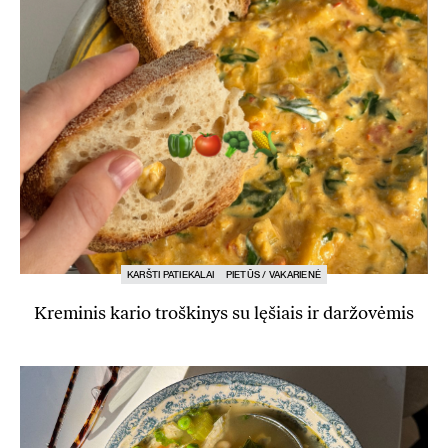
KARŠTI PATIEKALAI
PIETŪS / VAKARIENĖ
Kreminis kario troškinys su lęšiais ir daržovėmis