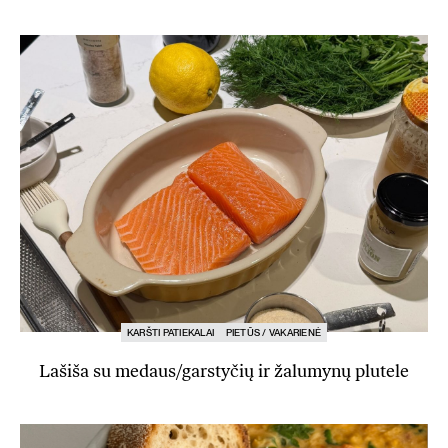
KARŠTI PATIEKALAI
PIETŪS / VAKARIENĖ
Lašiša su medaus/garstyčių ir žalumynų plutele