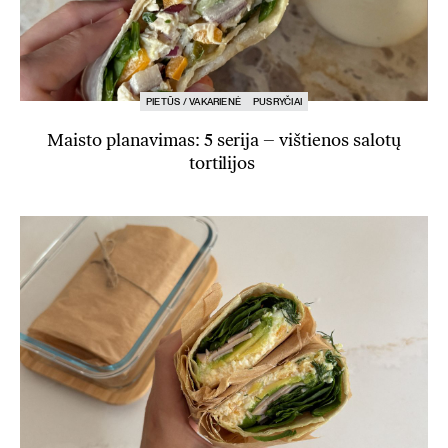
PIETŪS / VAKARIENĖ
PUSRYČIAI
Maisto planavimas: 5 serija – vištienos salotų
tortilijos