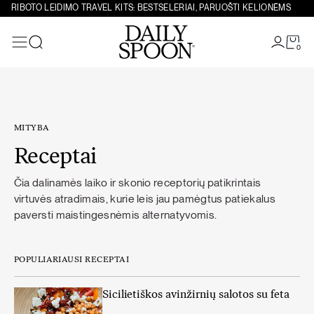
Eiti prie turinio
RIBOTO LEIDIMO TRAVEL KITS: BESTSELERIAI, PARUOŠTI KELIONĖMS
0
Paieška
MITYBA
Receptai
Čia dalinamės laiko ir skonio receptorių patikrintais
virtuvės atradimais, kurie leis jau pamėgtus patiekalus
paversti maistingesnėmis alternatyvomis.
POPULIARIAUSI RECEPTAI
Sicilietiškos avinžirnių salotos su feta