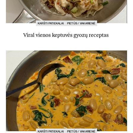
KARŠTI PATIEKALAI
PIETŪS / VAKARIENĖ
Viral vienos keptuvės gyozų receptas
KARŠTI PATIEKALAI
PIETŪS / VAKARIENĖ