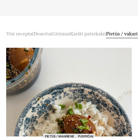
Visi receptai
Desertai
Gėrimai
Karšti patiekalai
Pietūs / vakar
PIETŪS / VAKARIENĖ
PUSRYČIAI