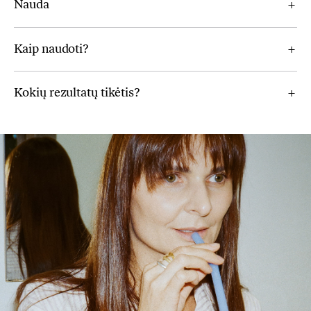
Nauda
rekomenduojamos dozės.
Kaip naudoti?
Žarnynui
Kokių rezultatų tikėtis?
Ispaniško šalavijo (chia) sėklos, topinambai, citrinų sulčių
milteliai, špinatai, greipfruto sulčių milteliai, dygliuotųjų
kriaušių milteliai, Tikrojo Margainio ekstraktas, Ceilono
cinamonas (Cinnamomum verum), plokščioji vingrūnė
(spirulina), imbiero (Zingiber officinale) ekstraktas.