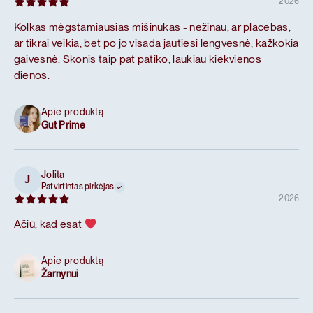
2026
Kolkas mėgstamiausias mišinukas - nežinau, ar placebas,
ar tikrai veikia, bet po jo visada jautiesi lengvesnė, kažkokia
gaivesnė. Skonis taip pat patiko, laukiau kiekvienos
dienos.
Apie produktą
Gut Prime
Jolita
J
Patvirtintas pirkėjas
2026
Ačiū, kad esat
Apie produktą
Žarnynui