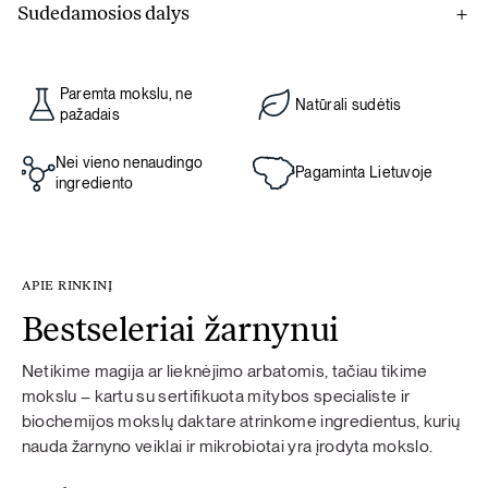
Sudedamosios dalys
Gut prime
Paremta mokslu, ne
Natūrali sudėtis
L-glutaminas, paprastųjų mėlynių uogų milteliai, glicinas,
pažadais
plikųjų malpigijų milteliai, gyvybingos bakterijos Bacillus
coagulans 6×109 (2 milijardai vienoje porcijoje),
Nei vieno nenaudingo
Pagaminta Lietuvoje
ingrediento
arabinogalaktano iš europinių maumedžių šerdies milteliai,
paprastųjų saldymedžių šaknų ekstraktas, kvercetino iš
japoninių soforų žiedų ekstraktas, žaliosios arbatos lapų
ekstraktas, tikrųjų alavijų minkštimo milteliai.
APIE RINKINĮ
Bestseleriai žarnynui
Netikime magija ar lieknėjimo arbatomis, tačiau tikime
Maisto papildas. Jei vartojate vaistus, prieš naudojimą
mokslu – kartu su sertifikuota mitybos specialiste ir
pasitarkite su gydytoju. Nevartoti jaunesniems nei 18 metų
biochemijos mokslų daktare atrinkome ingredientus, kurių
vaikams, besilaukiančioms ir žindančioms moterims. Maisto
nauda žarnyno veiklai ir mikrobiotai yra įrodyta mokslo.
papildas nėra maisto pakaitalas. Svarbi įvairi ir subalansuota
mityba bei sveikas gyvenimo būdas. Neviršykite nustatytos