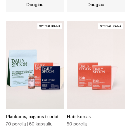
was:
is:
was:
is:
Daugiau
Daugiau
108,60 €.
97,74 €.
59,80 €.
50,83 €.
SPECIALI KAINA
SPECIALI KAINA
Plaukams, nagams ir odai
Hair kursas
70 porcijų | 60 kapsulių
50 porcijų