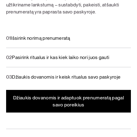
užtikriname lankstumą – sustabdyti, pakeisti, atšaukti
prenumeratą yra paprasta savo paskyroje.
01
Išsirink norimą prenumeratą
02
Pasirink ritualus ir kas kiek laiko nori juos gauti
03
Džiaukis dovanomis ir keisk ritualus savo paskyroje
Džiaukis dovanomis ir adaptuok prenumeratą pagal
savo poreikius