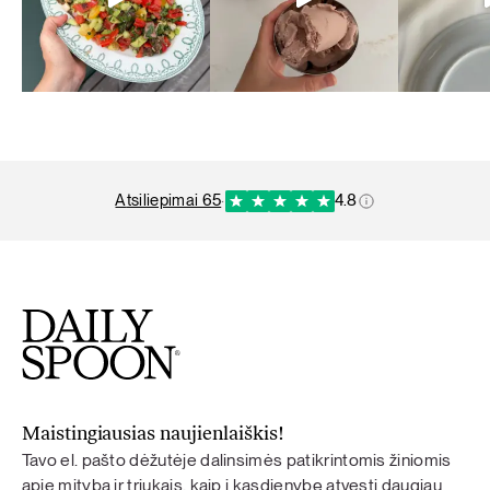
atsiliepimai 65
·
4.8
Maistingiausias naujienlaiškis!
Tavo el. pašto dėžutėje dalinsimės patikrintomis žiniomis
apie mitybą ir triukais, kaip į kasdienybę atvesti daugiau