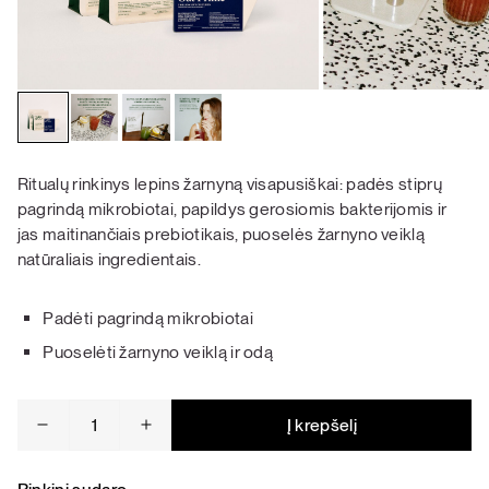
Ritualų rinkinys lepins žarnyną visapusiškai: padės stiprų
pagrindą mikrobiotai, papildys gerosiomis bakterijomis ir
jas maitinančiais prebiotikais, puoselės žarnyno veiklą
natūraliais ingredientais.
Padėti pagrindą mikrobiotai
Puoselėti žarnyno veiklą ir odą
produkto
Į krepšelį
kiekis:
Žarnyno
puoselėjimas