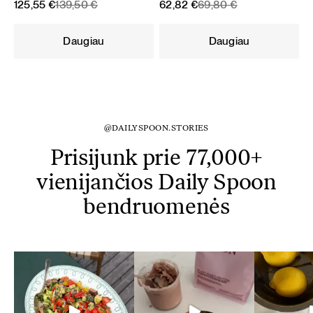
Original
Current
Original
Current
125,55
€
139,50
€
62,82
€
69,80
€
price
price
price
price
was:
is:
was:
is:
Daugiau
Daugiau
139,50 €.
125,55 €.
69,80 €.
62,82 €.
@DAILYSPOON.STORIES
Prisijunk prie 77,000+
vienijančios Daily Spoon
bendruomenės