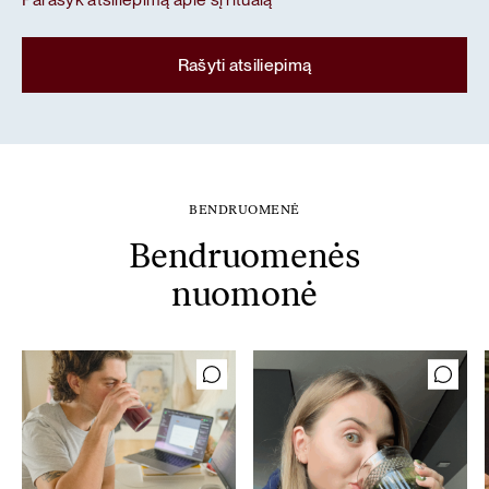
Rašyti atsiliepimą
BENDRUOMENĖ
Bendruomenės
nuomonė