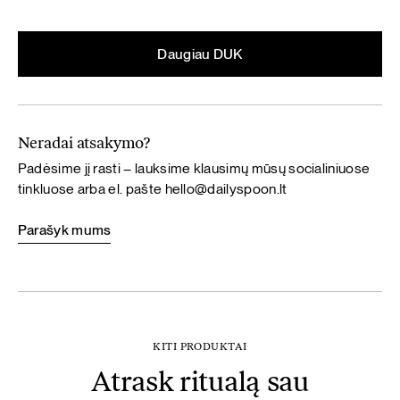
Daugiau DUK
Neradai atsakymo?
Padėsime jį rasti – lauksime klausimų mūsų socialiniuose
tinkluose arba el. pašte
hello@dailyspoon.lt
Parašyk mums
KITI PRODUKTAI
Atrask ritualą sau