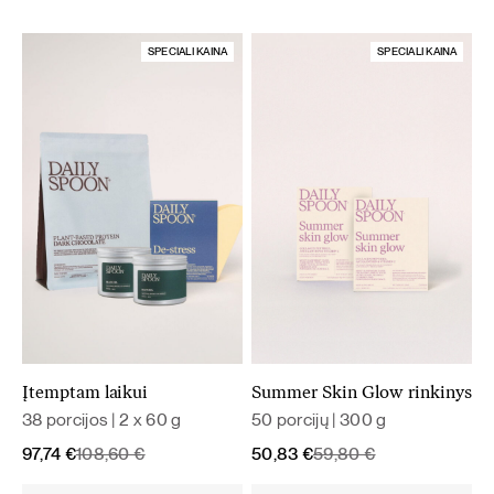
SPECIALI KAINA
SPECIALI KAINA
Įtemptam laikui
Summer Skin Glow rinkinys
38 porcijos | 2 x 60 g
50 porcijų | 300 g
Original
Current
Original
Current
97,74
€
108,60
€
50,83
€
59,80
€
price
price
price
price