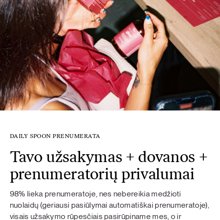
DAILY SPOON PRENUMERATA
Tavo užsakymas + dovanos +
prenumeratorių privalumai
98% lieka prenumeratoje, nes nebereikia medžioti
nuolaidų (geriausi pasiūlymai automatiškai prenumeratoje),
visais užsakymo rūpesčiais pasirūpiname mes, o ir