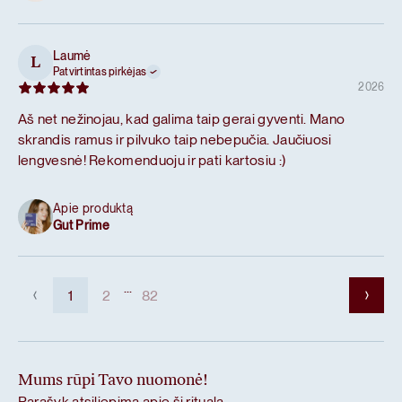
Laumė
L
Patvirtintas pirkėjas
2026
Aš net nežinojau, kad galima taip gerai gyventi. Mano
skrandis ramus ir pilvuko taip nebepučia. Jaučiuosi
lengvesnė! Rekomenduoju ir pati kartosiu :)
Apie produktą
Gut Prime
...
1
2
82
Mums rūpi Tavo nuomonė!
Parašyk atsiliepimą apie šį ritualą