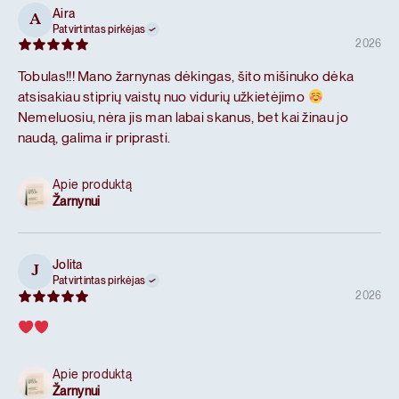
Aira
A
Patvirtintas pirkėjas
2026
Tobulas!!! Mano žarnynas dėkingas, šito mišinuko dėka
atsisakiau stiprių vaistų nuo vidurių užkietėjimo
Nemeluosiu, nėra jis man labai skanus, bet kai žinau jo
naudą, galima ir priprasti.
Apie produktą
Žarnynui
Jolita
J
Patvirtintas pirkėjas
2026
Apie produktą
Žarnynui