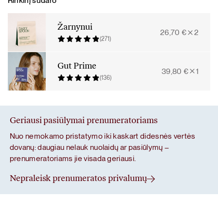
Rinkinį sudaro
Žarnynui
26,70
€
2
(271)
Gut Prime
39,80
€
1
(136)
Geriausi pasiūlymai prenumeratoriams
Nuo nemokamo pristatymo iki kaskart didesnės vertės
dovanų: daugiau nelauk nuolaidų ar pasiūlymų –
prenumeratoriams jie visada geriausi.
Nepraleisk prenumeratos privalumų