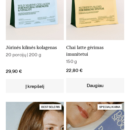
Jūrinės kilmės kolagenas
Chai latte gėrimas
20 porcijų | 200 g
imunitetui
150 g
22,80
€
29,90
€
Daugiau
Į krepšelį
BESTSELERIS
SPECIALI KAINA