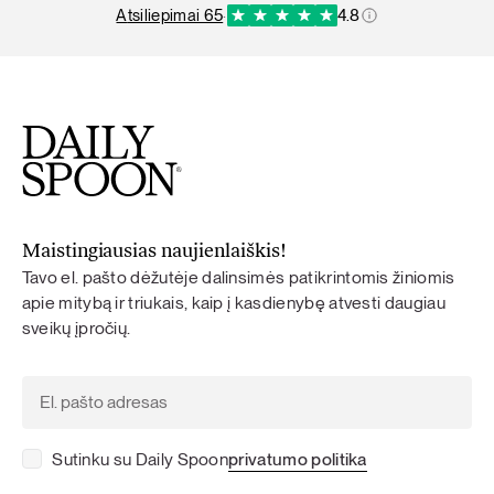
atsiliepimai 65
·
4.8
Maistingiausias naujienlaiškis!
Tavo el. pašto dėžutėje dalinsimės patikrintomis žiniomis
apie mitybą ir triukais, kaip į kasdienybę atvesti daugiau
sveikų įpročių.
Sutinku su Daily Spoon
privatumo politika