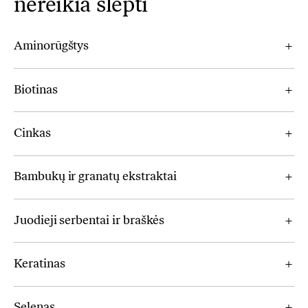
nereikia slėpti
Aminorūgštys
Biotinas
Cinkas
Bambukų ir granatų ekstraktai
Juodieji serbentai ir braškės
Keratinas
Selenas