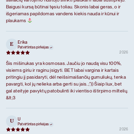
Baigusi kursą būtinai tęsiu toliau. Skonis labai geras, o ir
išgeriamas papildomas vandens kiekis nauda ir kūnui ir
plaukams
Erika
E
Patvirtintas pirkėjas
2026
Šis mišinukas yra kosmosas. Jaučiu jo naudą visu 100%,
visiems giriu ir raginu įsigyti. BET labai vargina ir kartais
pritingiu jį pasidaryti, dėl neišsimaišančių gumuliukų, tenka
pavargti, kol jų nelieka arba gerti su jais..;”)) Šiaip liux, bet
gal ateityje pavyktų patobulinti iki vientiso ištirpimo miltelių.
&lt;3
U
U
Patvirtintas pirkėjas
2026