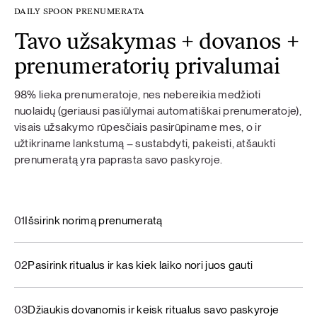
DAILY SPOON PRENUMERATA
Tavo užsakymas + dovanos +
prenumeratorių privalumai
98% lieka prenumeratoje, nes nebereikia medžioti
nuolaidų (geriausi pasiūlymai automatiškai prenumeratoje),
visais užsakymo rūpesčiais pasirūpiname mes, o ir
užtikriname lankstumą – sustabdyti, pakeisti, atšaukti
prenumeratą yra paprasta savo paskyroje.
01
Išsirink norimą prenumeratą
02
Pasirink ritualus ir kas kiek laiko nori juos gauti
03
Džiaukis dovanomis ir keisk ritualus savo paskyroje