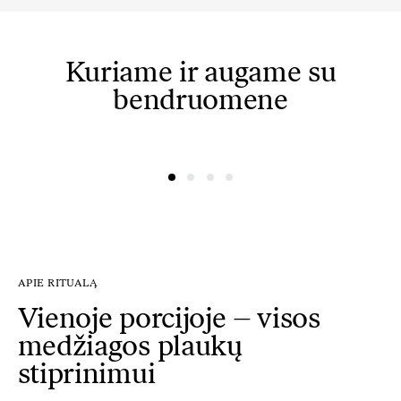
Kuriame ir augame su
bendruomene
@simonacym
@nojusber
APIE RITUALĄ
Vienoje porcijoje – visos
medžiagos plaukų
stiprinimui