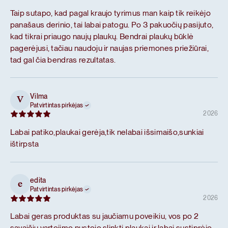
Taip sutapo, kad pagal kraujo tyrimus man kaip tik reikėjo
panašaus derinio, tai labai patogu. Po 3 pakuočių pasijuto,
kad tikrai priaugo naujų plaukų. Bendrai plaukų būklė
pagerėjusi, tačiau naudoju ir naujas priemones priežiūrai,
tad gal čia bendras rezultatas.
Vilma
V
Patvirtintas pirkėjas
2026
Labai patiko,plaukai gerėja,tik nelabai išsimaišo,sunkiai
ištirpsta
edita
e
Patvirtintas pirkėjas
2026
Labai geras produktas su jaučiamu poveikiu, vos po 2
savaičių vartojimo nustojo slinkti plaukai ir labai sustiprėjo.