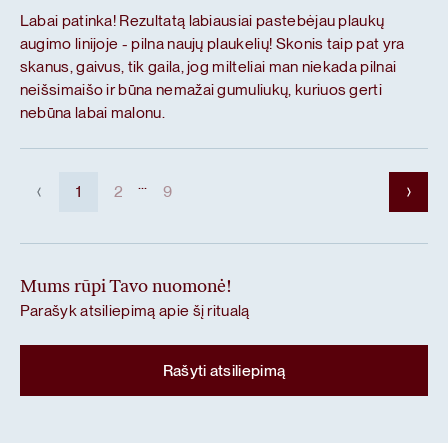
Labai patinka! Rezultatą labiausiai pastebėjau plaukų
augimo linijoje - pilna naujų plaukelių! Skonis taip pat yra
skanus, gaivus, tik gaila, jog milteliai man niekada pilnai
neišsimaišo ir būna nemažai gumuliukų, kuriuos gerti
nebūna labai malonu.
...
1
2
9
Mums rūpi Tavo nuomonė!
Parašyk atsiliepimą apie šį ritualą
Rašyti atsiliepimą