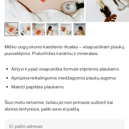
Miško uogų skonio kasdienis ritualas – visapusiškam plaukų
puoselėjimui. Praturtintas keratinu ir mineralais.
Aktyvi ir ypač visapusiška formulė stipriems plaukams
Aprūpina reikalingomis medžiagomis plaukų augimui
Maisto papildas plaukams
Šiuo metu neturime, tačiau jei nori pirmasis sužinoti kai
atsiras lentynose, paliki savo el.paštą: