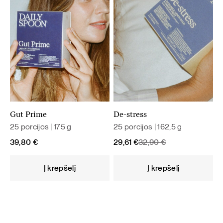
Gut Prime
De-stress
25 porcijos | 175 g
25 porcijos | 162,5 g
Original
Current
39,80
€
29,61
€
32,90
€
price
price
was:
is:
Į krepšelį
Į krepšelį
32,90 €.
29,61 €.