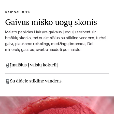
KAIP NAUDOTI?
Gaivus miško uogų skonis
Maisto papildas Hair yra gaivaus juodųjų serbentų ir
braškių skonio, tad susimaišius su stikline vandens, turėsi
gaivų plaukams reikalingų medžiagų limonadą. Dėl
mineralų gausos, svarbu naudoti po maisto.
Įmaišius į vaisių kokteilį
Su didele stikline vandens