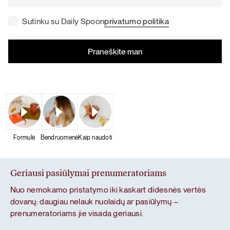
Sutinku su Daily Spoon
privatumo politika
Formulė
Bendruomenė
Kaip naudoti
Geriausi pasiūlymai prenumeratoriams
Nuo nemokamo pristatymo iki kaskart didesnės vertės
dovanų: daugiau nelauk nuolaidų ar pasiūlymų –
prenumeratoriams jie visada geriausi.