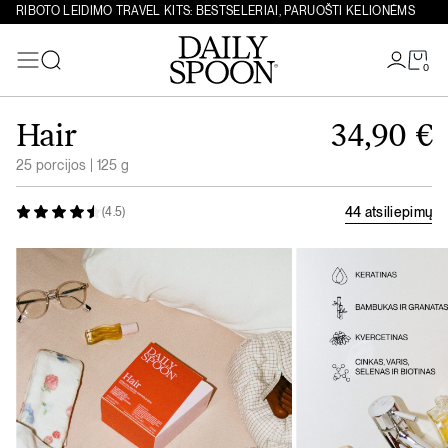
RIBOTO LEIDIMO TRAVEL KITS: BESTSELERIAI, PARUOŠTI KELIONĖMS
0
Paieška
Eiti prie turinio
Hair
34,90
€
25 porcijos | 125 g
44 atsiliepimų
(4.5)