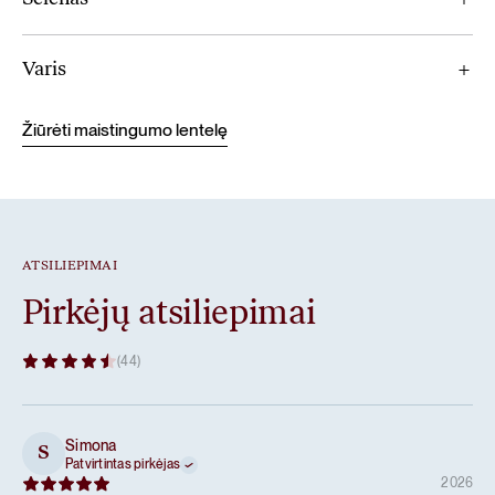
Varis
Žiūrėti maistingumo lentelę
ATSILIEPIMAI
Pirkėjų atsiliepimai
(44)
Simona
S
Patvirtintas pirkėjas
2026