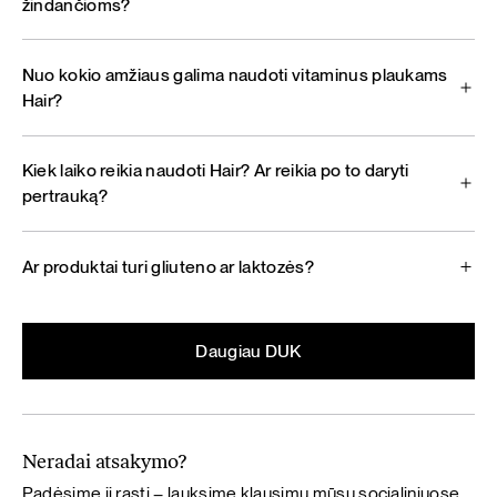
žindančioms?
Nuo kokio amžiaus galima naudoti vitaminus plaukams
Hair?
Kiek laiko reikia naudoti Hair? Ar reikia po to daryti
pertrauką?
Ar produktai turi gliuteno ar laktozės?
Daugiau DUK
Neradai atsakymo?
Padėsime jį rasti – lauksime klausimų mūsų socialiniuose