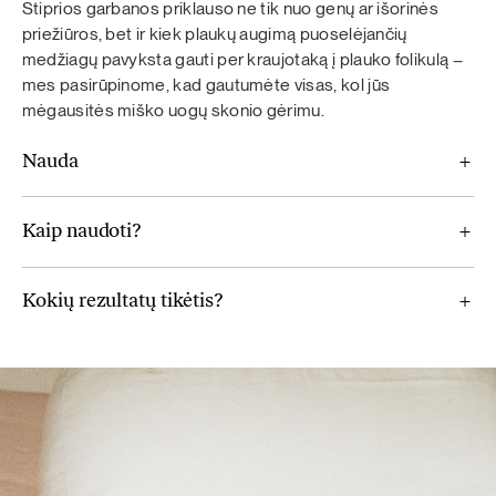
Stiprios garbanos priklauso ne tik nuo genų ar išorinės
priežiūros, bet ir kiek plaukų augimą puoselėjančių
medžiagų pavyksta gauti per kraujotaką į plauko folikulą –
mes pasirūpinome, kad gautumėte visas, kol jūs
mėgausitės miško uogų skonio gėrimu.
Nauda
Kaip naudoti?
Kokių rezultatų tikėtis?