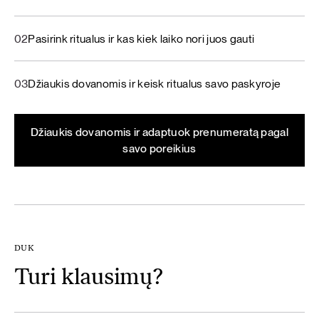
02
Pasirink ritualus ir kas kiek laiko nori juos gauti
03
Džiaukis dovanomis ir keisk ritualus savo paskyroje
Džiaukis dovanomis ir adaptuok prenumeratą pagal
savo poreikius
DUK
Turi klausimų?