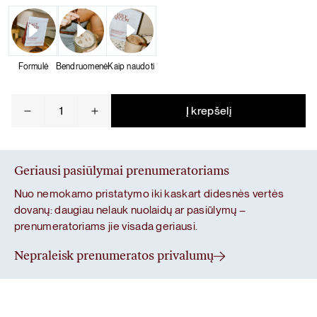
Formulė
Bendruomenė
Kaip naudoti
produkto
Į krepšelį
kiekis:
Šokoladiniai
baltymai
Geriausi pasiūlymai prenumeratoriams
Nuo nemokamo pristatymo iki kaskart didesnės vertės
dovanų: daugiau nelauk nuolaidų ar pasiūlymų –
prenumeratoriams jie visada geriausi.
Nepraleisk prenumeratos privalumų