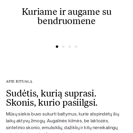
Kuriame ir augame su
bendruomene
@linksmuole3000
@dovydasvaisovas
APIE RITUALĄ
Sudėtis, kurią suprasi.
Skonis, kurio pasiilgsi.
Mūsų siekis buvo sukurti baltymus, kurie atspindėtų šių
laikų aktyvų žmogų. Augalinės kilmės, be laktozės,
sintetinio skonio, emulsiklių, dažiklių ir kitų nereikalingų