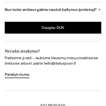
Nuo kokio amžiaus galima naudoti baltymus (proteiną)?
Daugiau DUK
Neradai atsakymo?
Padėsime jį rasti – lauksime klausimų mūsų socialiniuose
tinkluose arba el. pašte
hello@dailyspoon.lt
Parašyk mums
KITI PRODUKTAI