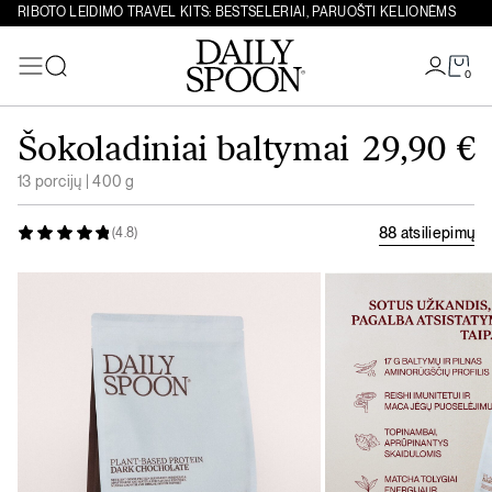
RIBOTO LEIDIMO TRAVEL KITS: BESTSELERIAI, PARUOŠTI KELIONĖMS
0
Paieška
Eiti prie turinio
Šokoladiniai baltymai
29,90
€
13 porcijų | 400 g
88 atsiliepimų
(4.8)