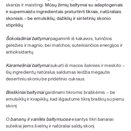
skanūs ir maistingi.
Mūsų žirnių baltymai su adaptogenais
ir supermaisto ingredientais praturtinti tikrais, natūraliais
skoniais – be emulsiklių, dažiklių ir sintetinių skonio
stipriklių
Šokoladiniai baltymai
pagaminti iš kakavos, turinčios
geležies ir magnio, bei matchos, suteikiančios energijos ir
antioksidantų.
Karameliniai baltymai
sukurti iš macos šaknies ir meskito –
šių ingredientų natūralus saldumas leidžia mėgautis
desertiniu skoniu be pridėtinio cukraus.
B
raškiniai baltymai
gardinami tikromis braškėmis – be
emulsiklių ir kvapiklių, kad išgautume tikrą braškių su pienu
skonį.
O
bananų ir vanilės baltymuose
esantys tikri bananai
suteikia jiems švelnų ir natūraliai saldų skonį.