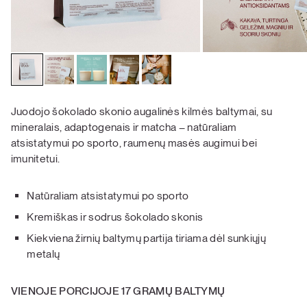
Juodojo šokolado skonio augalinės kilmės baltymai, su
mineralais, adaptogenais ir matcha – natūraliam
atsistatymui po sporto, raumenų masės augimui bei
imunitetui.
Natūraliam atsistatymui po sporto
Kremiškas ir sodrus šokolado skonis
Kiekviena žirnių baltymų partija tiriama dėl sunkiųjų
metalų
VIENOJE PORCIJOJE 17 GRAMŲ BALTYMŲ