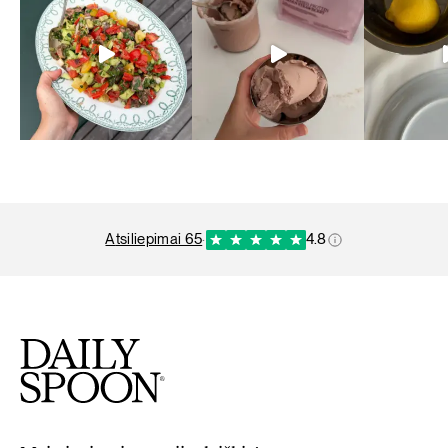
atsiliepimai 65
·
4.8