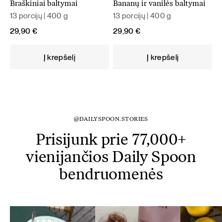
Braškiniai baltymai
Bananų ir vanilės baltymai
13 porcijų | 400 g
13 porcijų | 400 g
29,90
€
29,90
€
Į krepšelį
Į krepšelį
@DAILYSPOON.STORIES
Prisijunk prie 77,000+
vienijančios Daily Spoon
bendruomenės