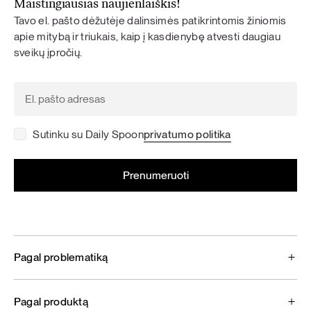
Maistingiausias naujienlaiškis!
Tavo el. pašto dėžutėje dalinsimės patikrintomis žiniomis
apie mitybą ir triukais, kaip į kasdienybę atvesti daugiau
sveikų įpročių.
Sutinku su Daily Spoon
privatumo politika
Pagal problematiką
Pagal produktą