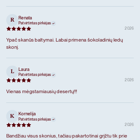
Renata
R
Patvirtintas pirkėjas
2026
Ypač skanūs baltymai. Labai primena šokoladinių ledų
skonį.
Laura
L
Patvirtintas pirkėjas
2026
Vienas mėgstamiausių desertų!!!
Kornelija
K
Patvirtintas pirkėjas
2026
Bandžiau visus skonius, tačiau pakartotinai grįžtu tik prie