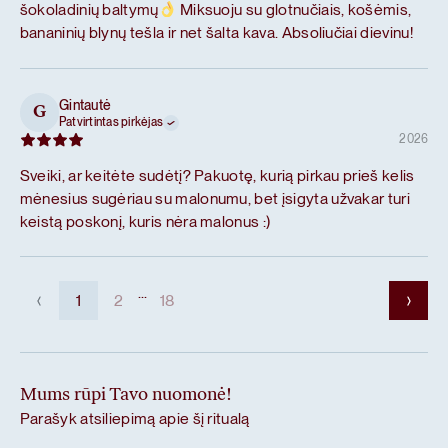
šokoladinių baltymų
Miksuoju su glotnučiais, košėmis,
bananinių blynų tešla ir net šalta kava. Absoliučiai dievinu!
Gintautė
G
Patvirtintas pirkėjas
2026
Sveiki, ar keitėte sudėtį? Pakuotę, kurią pirkau prieš kelis
mėnesius sugėriau su malonumu, bet įsigyta užvakar turi
keistą poskonį, kuris nėra malonus :)
...
1
2
18
Mums rūpi Tavo nuomonė!
Parašyk atsiliepimą apie šį ritualą