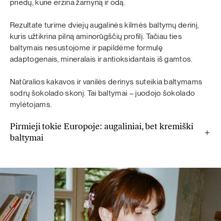
priedų, kurie erzina žarnyną ir odą.
Rezultate turime dviejų augalinės kilmės baltymų derinį,
kuris užtikrina pilną aminorūgščių profilį. Tačiau ties
baltymais nesustojome ir papildėme formulę
adaptogenais, mineralais ir antioksidantais iš gamtos.
Natūralios kakavos ir vanilės derinys suteikia baltymams
sodrų šokolado skonį. Tai baltymai – juodojo šokolado
mylėtojams.
Pirmieji tokie Europoje: augaliniai, bet kremiški
baltymai