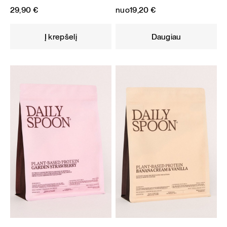
29,90
€
nuo
19,20
€
Į krepšelį
Daugiau