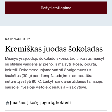
Rašyti atsiliepimą
KAIP NAUDOTI?
Kremiškas juodas šokoladas
Mišinys yra juodojo šokolado skonio, tad tinka susimaišyti
su stikline vandens ar pieno, įsimaišyti į košę, jogurtą,
kokteilį. Rekomenduojama vartoti 2 valgomuosius
šaukštus (30 g) per dieną. Naudojimo temperatūra
neturėtų viršyti 80°C. Laikyti sandariai uždarius tamsioje,
sausoje ir vėsioje vietoje, geriausia – šaldytuve.
Įmaišius į košę, jogurtą, kokteilį