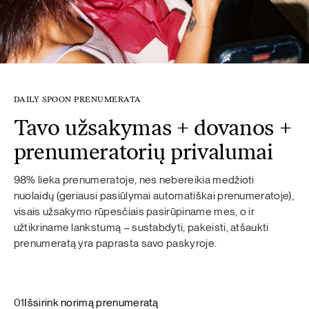
DAILY SPOON PRENUMERATA
Tavo užsakymas + dovanos +
prenumeratorių privalumai
98% lieka prenumeratoje, nes nebereikia medžioti
nuolaidų (geriausi pasiūlymai automatiškai prenumeratoje),
visais užsakymo rūpesčiais pasirūpiname mes, o ir
užtikriname lankstumą – sustabdyti, pakeisti, atšaukti
prenumeratą yra paprasta savo paskyroje.
01
Išsirink norimą prenumeratą