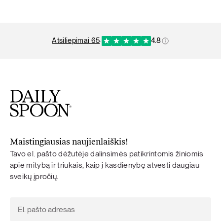
atsiliepimai 65
·
4.8
Maistingiausias naujienlaiškis!
Tavo el. pašto dėžutėje dalinsimės patikrintomis žiniomis
apie mitybą ir triukais, kaip į kasdienybę atvesti daugiau
sveikų įpročių.