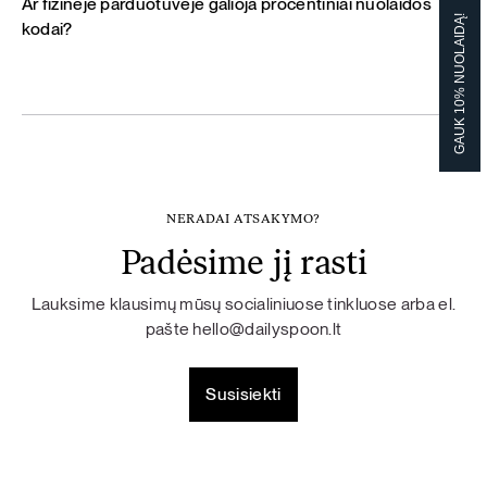
Ar fizinėje parduotuvėje galioja procentiniai nuolaidos
GAUK 10% NUOLAIDĄ!
kodai?
NERADAI ATSAKYMO?
Padėsime jį rasti
Lauksime klausimų mūsų socialiniuose tinkluose arba el.
pašte
hello@dailyspoon.lt
Susisiekti