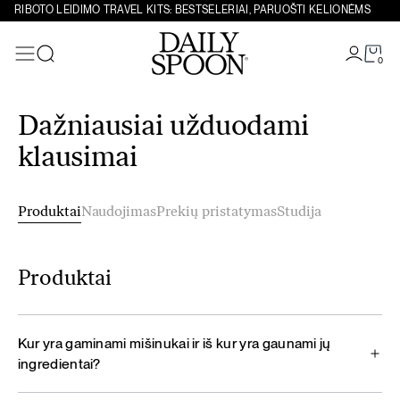
RIBOTO LEIDIMO TRAVEL KITS: BESTSELERIAI, PARUOŠTI KELIONĖMS
0
Paieška
Eiti prie turinio
Dažniausiai užduodami
klausimai
Produktai
Naudojimas
Prekių pristatymas
Studija
Produktai
Kur yra gaminami mišinukai ir iš kur yra gaunami jų
ingredientai?