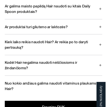
Ar galima maisto papildą Hair naudoti su kitais Daily
Spoon produktais?
Ar produktai turi gliuteno ar laktozės?
Kiek laiko reikia naudoti Hair? Ar reikia po to daryti
pertrauką?
Kodėl Hair negalima naudoti nėščiosioms ir
žindančioms?
Nuo kokio amžiaus galima naudoti vitaminus plaukams
GAUK 10% NUOLAIDĄ!
Hair?
Daugiau DUK