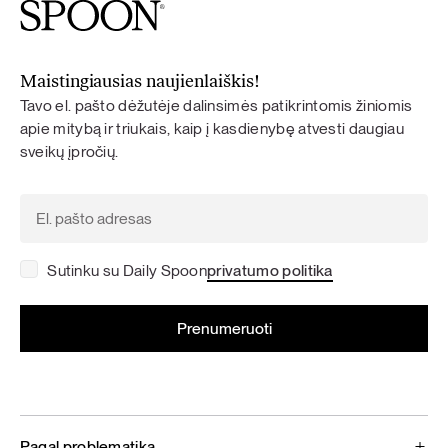
Maistingiausias naujienlaiškis!
Tavo el. pašto dėžutėje dalinsimės patikrintomis žiniomis
apie mitybą ir triukais, kaip į kasdienybę atvesti daugiau
sveikų įpročių.
Sutinku su Daily Spoon
privatumo politika
Pagal problematiką