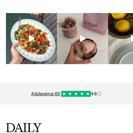
atsiliepimai 65
·
4.8