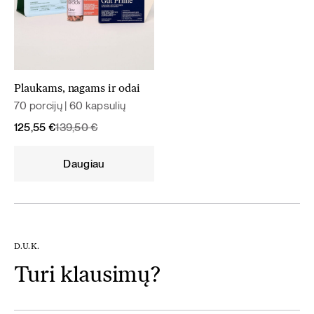
Plaukams, nagams ir odai
70 porcijų | 60 kapsulių
Original
Current
125,55
€
139,50
€
price
price
was:
is:
Daugiau
139,50 €.
125,55 €.
D.U.K.
Turi klausimų?