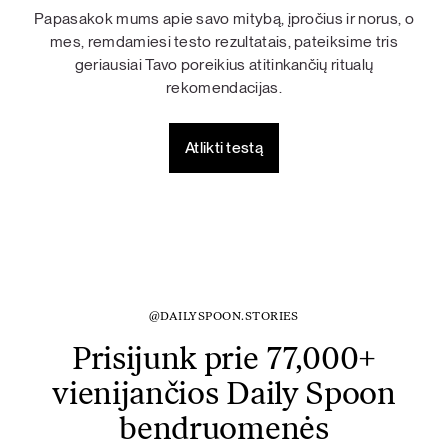
Papasakok mums apie savo mitybą, įpročius ir norus, o
mes, remdamiesi testo rezultatais, pateiksime tris
geriausiai Tavo poreikius atitinkančių ritualų
rekomendacijas.
Atlikti testą
@DAILYSPOON.STORIES
Prisijunk prie 77,000+
vienijančios Daily Spoon
bendruomenės