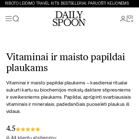
RIBOTO LEIDIMO TRAVEL KITS: BESTSELERIAI, PARUOŠTI KELIONĖMS
0
Paieška
Eiti prie turinio
Vitaminai ir maisto papildai
plaukams
Vitaminai ir maisto papildai plaukams – kasdieniai ritualai
sukurti kartu su biochemijos mokslų daktare stipresniems
ir sveikesniems plaukams. Papildai, aprūpinti svarbiausiais
vitaminais ir mineralais, padedančiais puoselėti plaukus iš
vidaus.
4.5
iš 44 klientų atsiliepimų