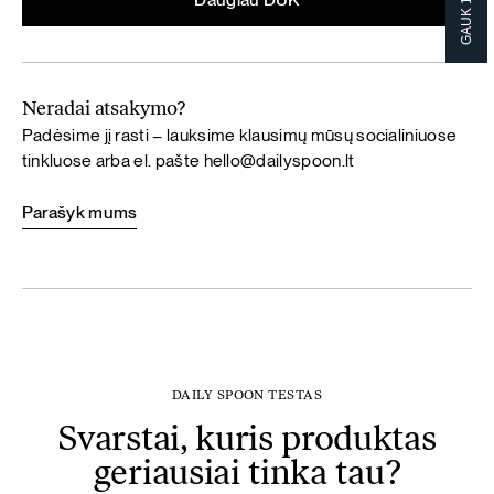
Neradai atsakymo?
Padėsime jį rasti – lauksime klausimų mūsų socialiniuose
tinkluose arba el. pašte
hello@dailyspoon.lt
Parašyk mums
DAILY SPOON TESTAS
Svarstai, kuris produktas
geriausiai tinka tau?