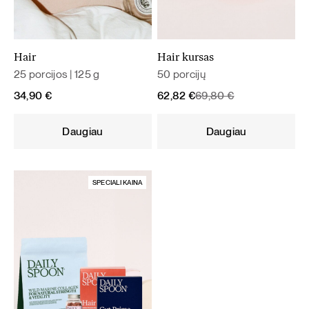
Hair
Hair kursas
25 porcijos | 125 g
50 porcijų
Original
Current
34,90
€
62,82
€
69,80
€
price
price
was:
is:
Daugiau
Daugiau
69,80 €.
62,82 €.
SPECIALI KAINA