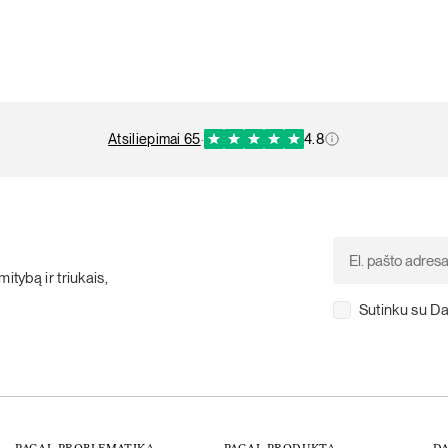
atsiliepimai 65
·
4.8
itybą ir triukais,
Sutinku su Da