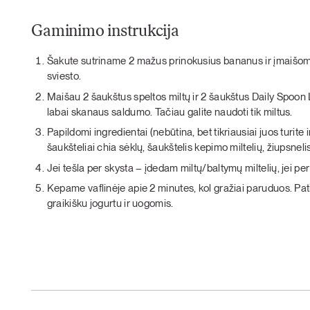
Gaminimo instrukcija
Šakute sutriname 2 mažus prinokusius bananus ir įmaišome
sviesto.
Maišau 2 šaukštus speltos miltų ir 2 šaukštus Daily Spoon L
labai skanaus saldumo. Tačiau galite naudoti tik miltus.
Papildomi ingredientai (nebūtina, bet tikriausiai juos turite 
šaukšteliai chia sėklų, šaukštelis kepimo miltelių, žiupsneli
Jei tešla per skysta – įdedam miltų/baltymų miltelių, jei per
Kepame vaflinėje apie 2 minutes, kol gražiai paruduos. Pa
graikišku jogurtu ir uogomis.