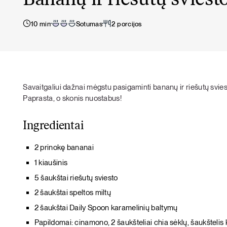
Bananų ir riešutų sviesto
10 min
Sotumas
2 porcijos
Savaitgaliui dažnai mėgstu pasigaminti bananų ir riešutų sviest
Paprasta, o skonis nuostabus!
Ingredientai
2 prinokę bananai
1 kiaušinis
5 šaukštai riešutų sviesto
2 šaukštai speltos miltų
2 šaukštai Daily Spoon karamelinių baltymų
Papildomai: cinamono, 2 šaukšteliai chia sėklų, šaukštelis 