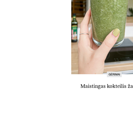
GĖRIMAI
Maistingas kokteilis ž