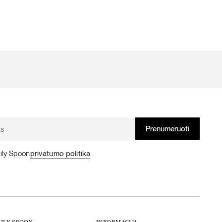
ily Spoon
privatumo politika