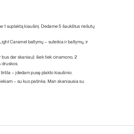
 1 suplaktą kiaušinį. Dedame 5 šaukštus riešutų
ight Caramel baltymų – suteikia ir baltymų, ir
ir bus dar skaniau): šiek tiek cinamono, 2
s druskos.
 tiršta – įdedam pusę plakto kiaušinio.
tiekiam – su kuo patinka. Man skaniausia su