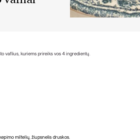
 vafliai
o vaflius, kuriems prireiks vos 4 ingredientų.
kepimo miltelių, žiupsnelis druskos.