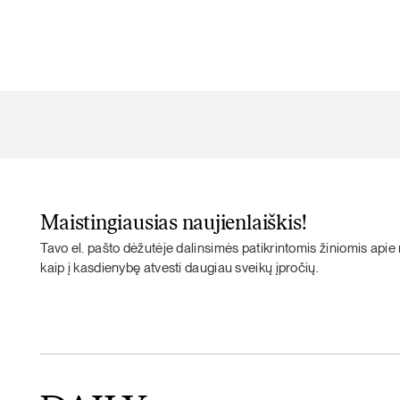
Maistingiausias naujienlaiškis!
Tavo el. pašto dėžutėje dalinsimės patikrintomis žiniomis apie m
kaip į kasdienybę atvesti daugiau sveikų įpročių.