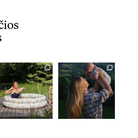
čios
s