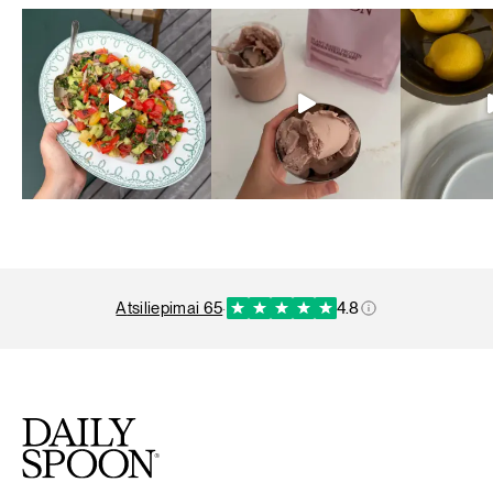
atsiliepimai 65
·
4.8