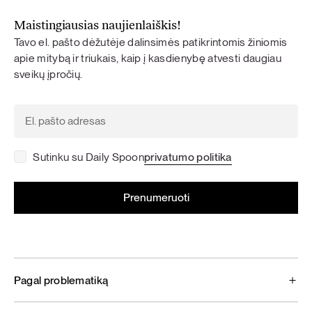
Maistingiausias naujienlaiškis!
Tavo el. pašto dėžutėje dalinsimės patikrintomis žiniomis
apie mitybą ir triukais, kaip į kasdienybę atvesti daugiau
sveikų įpročių.
Sutinku su Daily Spoon
privatumo politika
Pagal problematiką