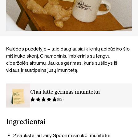
Kalėdos puodelyje – taip daugiausiai klientų apibūdino šio
mišinuko skonį. Cinamoninis, imbierinis su lengvu
ciberžolės aitrumu. Jaukus gėrimas, kuris sušildys iš
vidaus ir sustipsins jūsų imunitetą.
Chai latte gėrimas imunitetui
(63)
Ingredientai
2 šaukšteliai Daily Spoon mišinuko Imunitetui