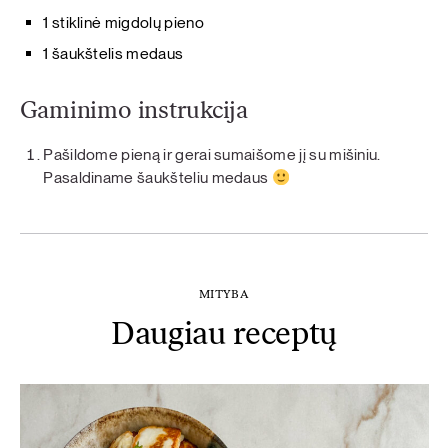
1 stiklinė migdolų pieno
1 šaukštelis medaus
Gaminimo instrukcija
Pašildome pieną ir gerai sumaišome jį su mišiniu.
Pasaldiname šaukšteliu medaus
MITYBA
Daugiau receptų