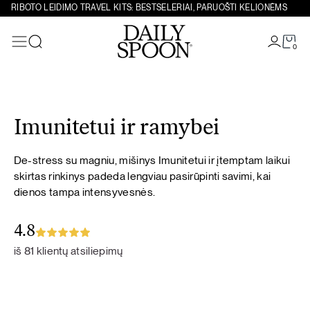
RIBOTO LEIDIMO TRAVEL KITS: BESTSELERIAI, PARUOŠTI KELIONĖMS
0
Paieška
Eiti prie turinio
Imunitetui ir ramybei
De-stress su magniu, mišinys Imunitetui ir įtemptam laikui
skirtas rinkinys padeda lengviau pasirūpinti savimi, kai
dienos tampa intensyvesnės.
4.8
iš 81 klientų atsiliepimų