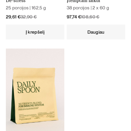
De-stress
Įtemptam laikui
25 porcijos | 162,5 g
38 porcijos | 2 x 60 g
Original
Current
Original
Current
29,61
€
32,90
€
97,74
€
108,60
€
price
price
price
price
was:
is:
was:
is:
Į krepšelį
Daugiau
32,90 €.
29,61 €.
108,60 €.
97,74 €.