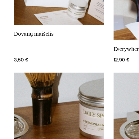
Dovanų maišelis
Į krepšelį
Everywher
3,50
€
12,90
€