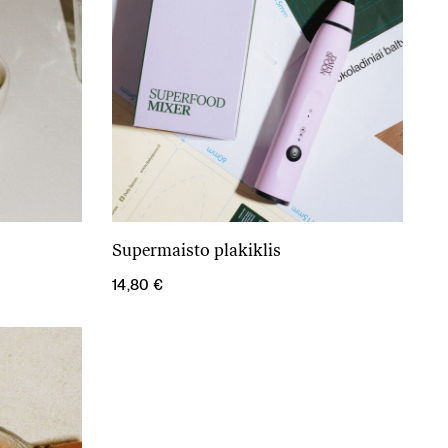
Supermaisto plakiklis
Į krepšelį
14,80
€