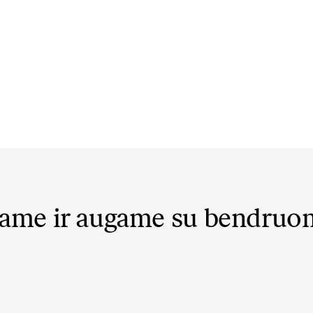
ame ir augame su bendru
@dovydasvaisovas