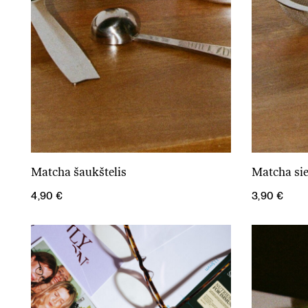
Matcha šaukštelis
Matcha sie
Į krepšelį
4,90
€
3,90
€