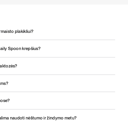
maisto plakikliui?
 Daily Spoon krepšius?
 laktozės?
iams?
uose?
alima naudoti nėštumo ir žindymo metu?