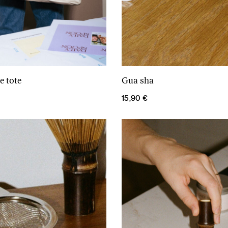
e tote
Gua sha
Į krepšelį
Į krepšelį
15,90
€