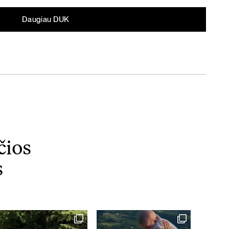
Daugiau DUK
čios
s