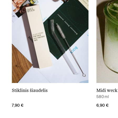
Stiklinis šiaudelis
Midi weck 
Į krepšelį
580 ml
7,90
€
6,90
€