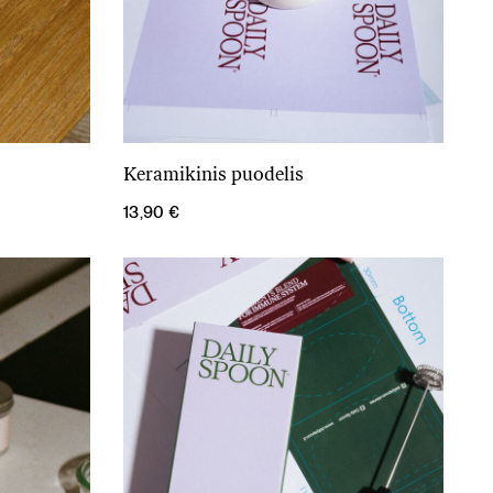
Keramikinis puodelis
Į krepšelį
13,90
€