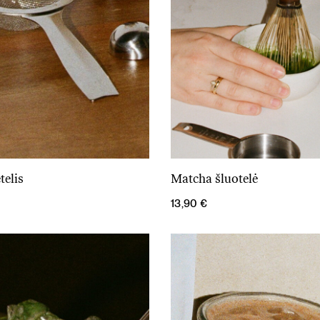
telis
Matcha šluotelė
Į krepšelį
Į krepšelį
13,90
€