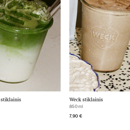
stiklainis
Weck stiklainis
Į krepšelį
Į krepšelį
850 ml
7,90
€