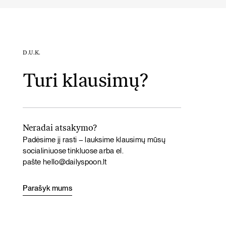
D.U.K.
Turi klausimų?
Neradai atsakymo?
Padėsime jį rasti – lauksime klausimų mūsų
socialiniuose tinkluose arba el.
pašte
hello@dailyspoon.lt
Parašyk mums