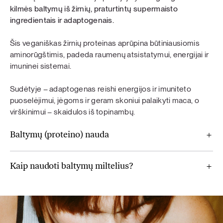
kilmės baltymų iš žirnių, praturtintų supermaisto
ingredientais ir adaptogenais.
Šis veganiškas žirnių proteinas aprūpina būtiniausiomis
aminorūgštimis, padeda raumenų atsistatymui, energijai ir
imuninei sistemai.
Sudėtyje – adaptogenas reishi energijos ir imuniteto
puoselėjimui, jėgoms ir geram skoniui palaikyti maca, o
virškinimui – skaidulos iš topinambų.
Baltymų (proteino) nauda
Kaip naudoti baltymų miltelius?