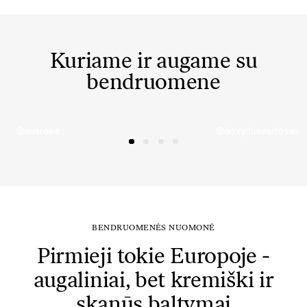
Kuriame ir augame su
bendruomene
@ausreee
@dovydasvaisovas
BENDRUOMENĖS NUOMONĖ
Pirmieji tokie Europoje -
augaliniai, bet kremiški ir
skanūs baltymai