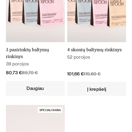
3 pasirinktų baltymų
4 skonių baltymų rinkinys
52 porcijos
rinkinys
39 porcijos
Original
Current
80,73
€
89,70
€
Original
Current
101,66
€
119,60
€
price
price
price
price
was:
is:
was:
is:
Daugiau
Į krepšelį
89,70 €.
80,73 €.
119,60 €.
101,66 €.
SPECIALI KAINA