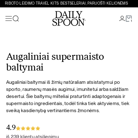
RIBOTO LEIDIMO TRAVEL KITS: BESTSELERIAI, PARUOŠTI KELIONĖMS
1
Paieška
Eiti prie turinio
Augaliniai supermaisto
baltymai
Augaliniai baltymai iš žirnių natūraliam atsistatymui po
sporto, raumenų masės augimui, imunitetui arba saldžiam
desertui. Šie baltymų milteliai praturtinti adaptogenais ir
supermaisto ingredientais, todėl tinka tiek aktyviems, tiek
sveiką kasdienybę vertinantiems žmonėms.
4.9
iš 239 klientų atsiliepimų