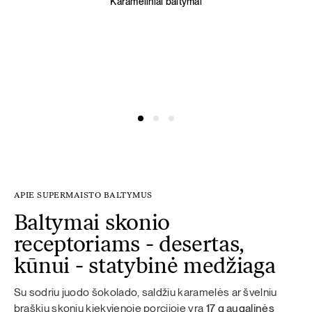
Karameliniai baltymai
APIE SUPERMAISTO BALTYMUS
Baltymai skonio
receptoriams - desertas,
kūnui - statybinė medžiaga
Su sodriu juodo šokolado, saldžiu karamelės ar švelniu
braškių skoniu kiekvienoje porcijoje yra
17 g augalinės