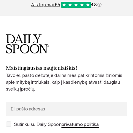
atsiliepimai 65
·
4.8
Maistingiausias naujienlaiškis!
Tavo el. pašto dėžutėje dalinsimės patikrintomis žiniomis
apie mitybą ir triukais, kaip į kasdienybę atvesti daugiau
sveikų įpročių.
Sutinku su Daily Spoon
privatumo politika