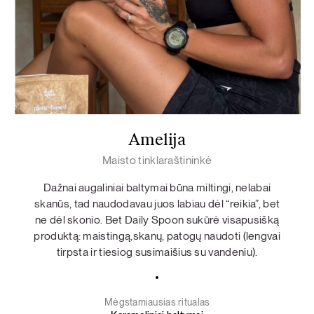
Amelija
Maisto tinklaraštininkė
Dažnai augaliniai baltymai būna miltingi, nelabai
skanūs, tad naudodavau juos labiau dėl “reikia”, bet
ne dėl skonio. Bet Daily Spoon sukūrė visapusišką
produktą: maistingą,skanų, patogų naudoti (lengvai
tirpsta ir tiesiog susimaišius su vandeniu).
Mėgstamiausias ritualas