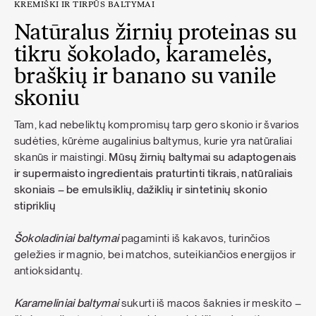
KREMIŠKI IR TIRPŪS BALTYMAI
Natūralus žirnių proteinas su
tikru šokolado, karamelės,
braškių ir banano su vanile
skoniu
Tam, kad nebeliktų kompromisų tarp gero skonio ir švarios
sudėties, kūrėme augalinius baltymus, kurie yra natūraliai
skanūs ir maistingi.
Mūsų žirnių baltymai su adaptogenais
ir supermaisto ingredientais praturtinti tikrais, natūraliais
skoniais – be emulsiklių, dažiklių ir sintetinių skonio
stipriklių
Šokoladiniai baltymai
pagaminti iš kakavos, turinčios
geležies ir magnio, bei matchos, suteikiančios energijos ir
antioksidantų.
Karameliniai baltymai
sukurti iš macos šaknies ir meskito –