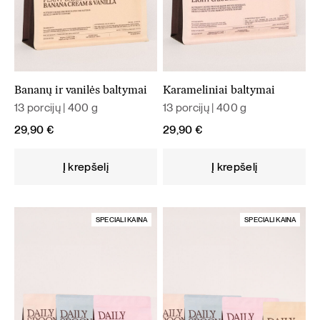
Bananų ir vanilės baltymai
Karameliniai baltymai
13 porcijų | 400 g
13 porcijų | 400 g
29,90
€
29,90
€
Į krepšelį
Į krepšelį
SPECIALI KAINA
SPECIALI KAINA