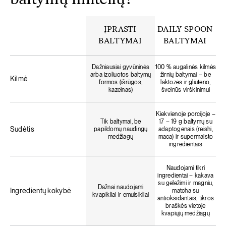
baltymų miltelių?
ĮPRASTI
DAILY SPOON
BALTYMAI
BALTYMAI
Dažniausiai gyvūninės
100 % augalinės kilmės
arba izoliuotos baltymų
žirnių baltymai – be
Kilmė
formos (išrūgos,
laktozės ir gliuteno,
kazeinas)
švelnūs virškinimui
Kiekvienoje porcijoje –
Tik baltymai, be
17 – 19 g baltymų su
Sudėtis
papildomų naudingų
adaptogenais (reishi,
medžiagų
maca) ir supermaisto
ingredientais
Naudojami tikri
ingredientai – kakava
su geležimi ir magniu,
Dažnai naudojami
Ingredientų kokybė
matcha su
kvapikliai ir emulsikliai
antioksidantais, tikros
braškės vietoje
kvapiųjų medžiagų