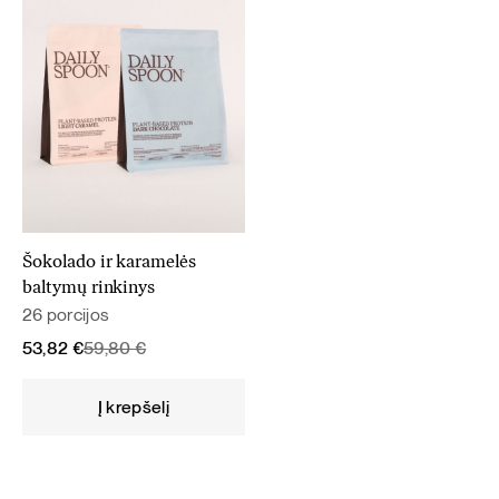
Šokolado ir karamelės
baltymų rinkinys
26 porcijos
Original
Current
53,82
€
59,80
€
price
price
was:
is:
Į krepšelį
59,80 €.
53,82 €.