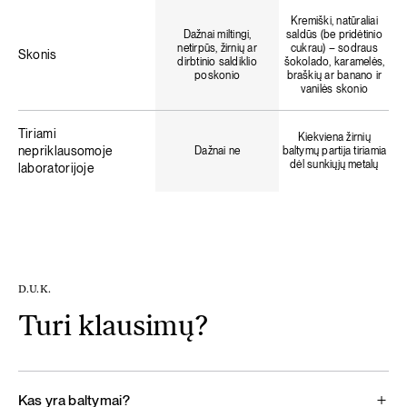
Kremiški, natūraliai
Dažnai miltingi,
saldūs (be pridėtinio
netirpūs, žirnių ar
cukrau) – sodraus
Skonis
dirbtinio saldiklio
šokolado, karamelės,
poskonio
braškių ar banano ir
vanilės skonio
Tiriami
Kiekviena žirnių
nepriklausomoje
Dažnai ne
baltymų partija tiriamia
dėl sunkiųjų metalų
laboratorijoje
D.U.K.
Turi klausimų?
Kas yra baltymai?