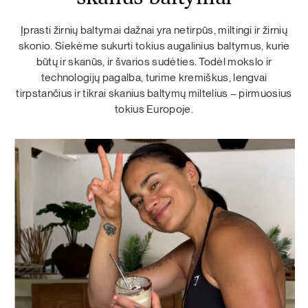
Įprasti žirnių baltymai dažnai yra netirpūs, miltingi ir žirnių
skonio. Siekėme sukurti tokius augalinius baltymus, kurie
būtų ir skanūs, ir švarios sudėties. Todėl mokslo ir
technologijų pagalba, turime kremiškus, lengvai
tirpstančius ir tikrai skanius baltymų miltelius – pirmuosius
tokius Europoje.