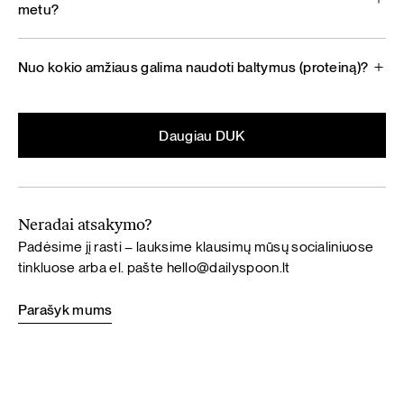
metu?
Nuo kokio amžiaus galima naudoti baltymus (proteiną)?
Daugiau DUK
Neradai atsakymo?
Padėsime jį rasti – lauksime klausimų mūsų socialiniuose
tinkluose arba el. pašte
hello@dailyspoon.lt
Parašyk mums