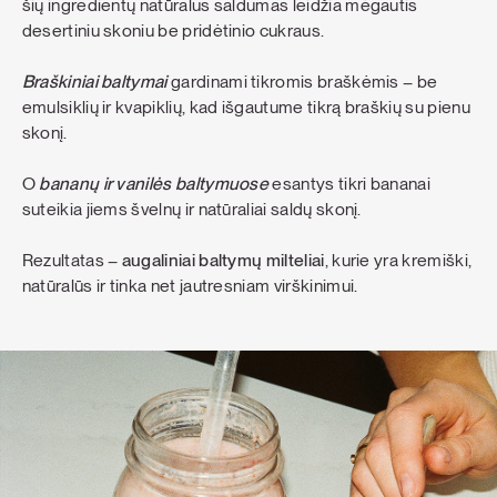
šių ingredientų natūralus saldumas leidžia mėgautis
desertiniu skoniu be pridėtinio cukraus.
B
raškiniai baltymai
gardinami tikromis braškėmis – be
emulsiklių ir kvapiklių, kad išgautume tikrą braškių su pienu
skonį.
O
bananų ir vanilės baltymuose
esantys tikri bananai
suteikia jiems švelnų ir natūraliai saldų skonį.
Rezultatas –
augaliniai baltymų milteliai
, kurie yra kremiški,
natūralūs ir tinka net jautresniam virškinimui.