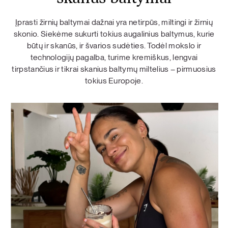
Įprasti žirnių baltymai dažnai yra netirpūs, miltingi ir žirnių
skonio. Siekėme sukurti tokius augalinius baltymus, kurie
būtų ir skanūs, ir švarios sudėties. Todėl mokslo ir
technologijų pagalba, turime kremiškus, lengvai
tirpstančius ir tikrai skanius baltymų miltelius – pirmuosius
tokius Europoje.