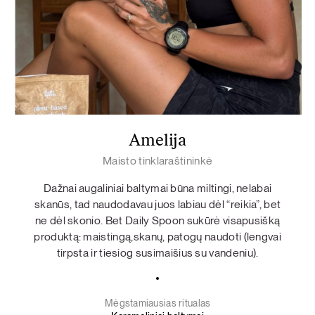
Amelija
Maisto tinklaraštininkė
Dažnai augaliniai baltymai būna miltingi, nelabai
skanūs, tad naudodavau juos labiau dėl “reikia”, bet
ne dėl skonio. Bet Daily Spoon sukūrė visapusišką
produktą: maistingą,skanų, patogų naudoti (lengvai
tirpsta ir tiesiog susimaišius su vandeniu).
Mėgstamiausias ritualas