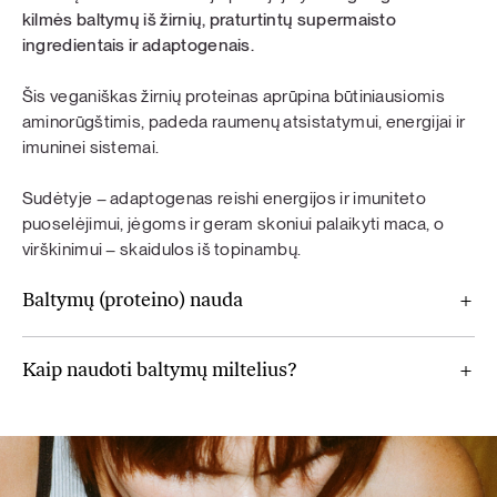
kilmės baltymų iš žirnių, praturtintų supermaisto
ingredientais ir adaptogenais.
Šis veganiškas žirnių proteinas aprūpina būtiniausiomis
aminorūgštimis, padeda raumenų atsistatymui, energijai ir
imuninei sistemai.
Sudėtyje – adaptogenas reishi energijos ir imuniteto
puoselėjimui, jėgoms ir geram skoniui palaikyti maca, o
virškinimui – skaidulos iš topinambų.
Baltymų (proteino) nauda
Kaip naudoti baltymų miltelius?