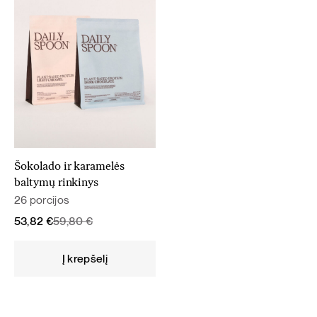
Šokolado ir karamelės
baltymų rinkinys
26 porcijos
Original
Current
53,82
€
59,80
€
price
price
was:
is:
Į krepšelį
59,80 €.
53,82 €.