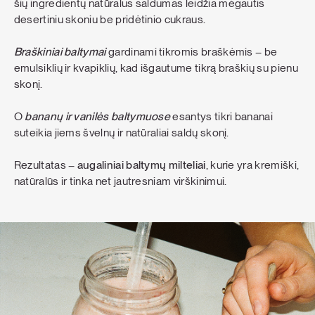
šių ingredientų natūralus saldumas leidžia mėgautis
desertiniu skoniu be pridėtinio cukraus.
B
raškiniai baltymai
gardinami tikromis braškėmis – be
emulsiklių ir kvapiklių, kad išgautume tikrą braškių su pienu
skonį.
O
bananų ir vanilės baltymuose
esantys tikri bananai
suteikia jiems švelnų ir natūraliai saldų skonį.
Rezultatas –
augaliniai baltymų milteliai
, kurie yra kremiški,
natūralūs ir tinka net jautresniam virškinimui.