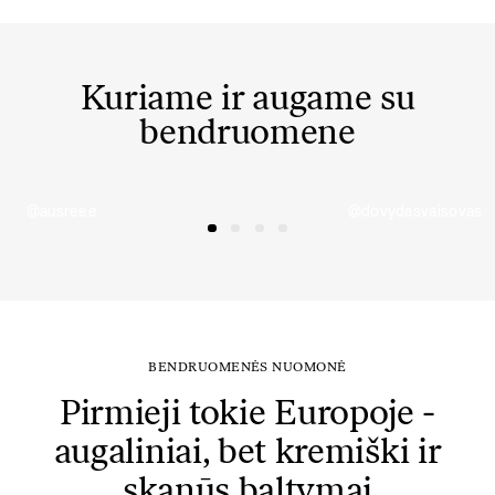
Kuriame ir augame su
bendruomene
@ausreee
@dovydasvaisovas
BENDRUOMENĖS NUOMONĖ
Pirmieji tokie Europoje -
augaliniai, bet kremiški ir
skanūs baltymai