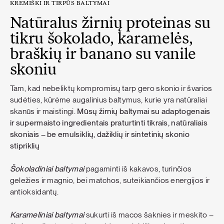
KREMIŠKI IR TIRPŪS BALTYMAI
Natūralus žirnių proteinas su
tikru šokolado, karamelės,
braškių ir banano su vanile
skoniu
Tam, kad nebeliktų kompromisų tarp gero skonio ir švarios
sudėties, kūrėme augalinius baltymus, kurie yra natūraliai
skanūs ir maistingi.
Mūsų žirnių baltymai su adaptogenais
ir supermaisto ingredientais praturtinti tikrais, natūraliais
skoniais – be emulsiklių, dažiklių ir sintetinių skonio
stipriklių
Šokoladiniai baltymai
pagaminti iš kakavos, turinčios
geležies ir magnio, bei matchos, suteikiančios energijos ir
antioksidantų.
Karameliniai baltymai
sukurti iš macos šaknies ir meskito –