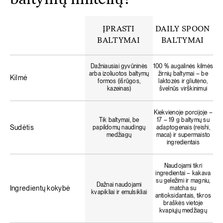
baltymų miltelių?
ĮPRASTI
DAILY SPOON
BALTYMAI
BALTYMAI
Dažniausiai gyvūninės
100 % augalinės kilmės
arba izoliuotos baltymų
žirnių baltymai – be
Kilmė
formos (išrūgos,
laktozės ir gliuteno,
kazeinas)
švelnūs virškinimui
Kiekvienoje porcijoje –
Tik baltymai, be
17 – 19 g baltymų su
Sudėtis
papildomų naudingų
adaptogenais (reishi,
medžiagų
maca) ir supermaisto
ingredientais
Naudojami tikri
ingredientai – kakava
su geležimi ir magniu,
Dažnai naudojami
Ingredientų kokybė
matcha su
kvapikliai ir emulsikliai
antioksidantais, tikros
braškės vietoje
kvapiųjų medžiagų