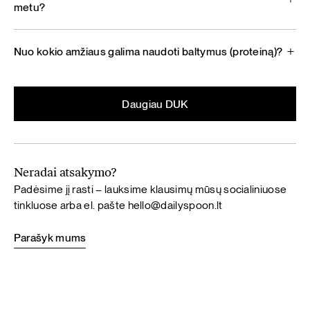
metu?
Nuo kokio amžiaus galima naudoti baltymus (proteiną)?
Daugiau DUK
Neradai atsakymo?
Padėsime jį rasti – lauksime klausimų mūsų socialiniuose
tinkluose arba el. pašte
hello@dailyspoon.lt
Parašyk mums