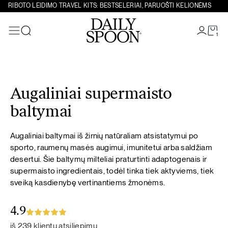
RIBOTO LEIDIMO TRAVEL KITS: BESTSELERIAI, PARUOŠTI KELIONĖMS
1
Paieška
Eiti prie turinio
Augaliniai supermaisto
baltymai
Augaliniai baltymai iš žirnių natūraliam atsistatymui po
sporto, raumenų masės augimui, imunitetui arba saldžiam
desertui. Šie baltymų milteliai praturtinti adaptogenais ir
supermaisto ingredientais, todėl tinka tiek aktyviems, tiek
sveiką kasdienybę vertinantiems žmonėms.
4.9
iš 239 klientų atsiliepimų