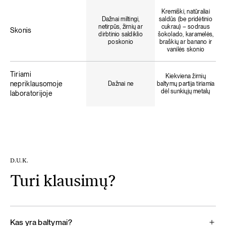
Kremiški, natūraliai
Dažnai miltingi,
saldūs (be pridėtinio
netirpūs, žirnių ar
cukrau) – sodraus
Skonis
dirbtinio saldiklio
šokolado, karamelės,
poskonio
braškių ar banano ir
vanilės skonio
Tiriami
Kiekviena žirnių
nepriklausomoje
Dažnai ne
baltymų partija tiriamia
dėl sunkiųjų metalų
laboratorijoje
D.U.K.
Turi klausimų?
Kas yra baltymai?