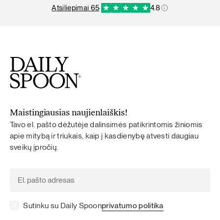
atsiliepimai 65
·
4.8
Maistingiausias naujienlaiškis!
Tavo el. pašto dėžutėje dalinsimės patikrintomis žiniomis
apie mitybą ir triukais, kaip į kasdienybę atvesti daugiau
sveikų įpročių.
Sutinku su Daily Spoon
privatumo politika