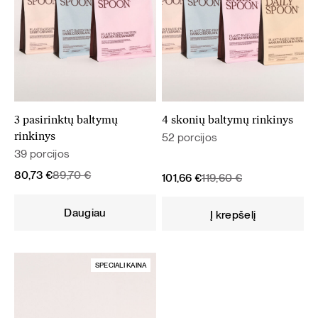
3 pasirinktų baltymų
4 skonių baltymų rinkinys
52 porcijos
rinkinys
39 porcijos
Original
Current
80,73
€
89,70
€
Original
Current
101,66
€
119,60
€
price
price
price
price
was:
is:
was:
is:
Daugiau
Į krepšelį
89,70 €.
80,73 €.
119,60 €.
101,66 €.
SPECIALI KAINA