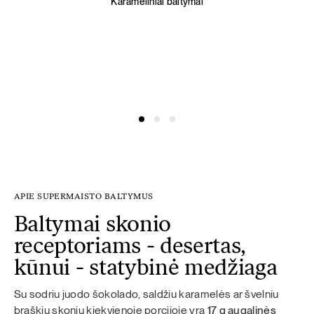
Karameliniai baltymai
APIE SUPERMAISTO BALTYMUS
Baltymai skonio
receptoriams - desertas,
kūnui - statybinė medžiaga
Su sodriu juodo šokolado, saldžiu karamelės ar švelniu
braškių skoniu kiekvienoje porcijoje yra
17 g augalinės