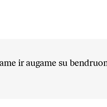
ame ir augame su bendru
@dovydasvaisovas