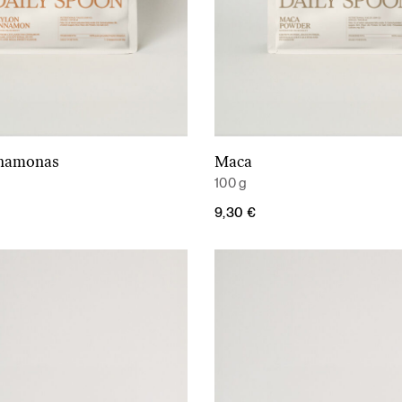
inamonas
Maca
Į krepšelį
Į krepšelį
100 g
9,30
€