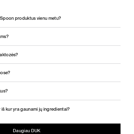
ly Spoon produktus vienu metu?
iams?
 laktozės?
uose?
ukus?
 iš kur yra gaunami jų ingredientai?
Daugiau DUK