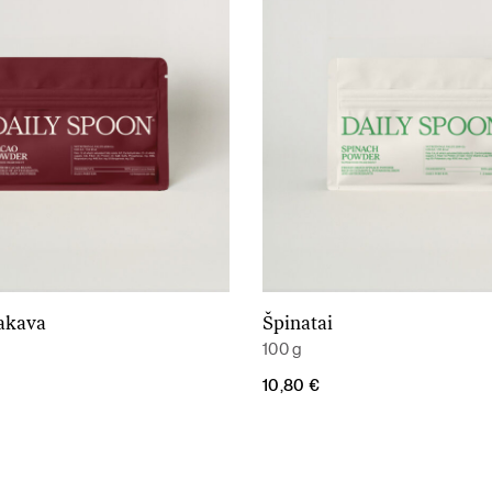
kakava
Špinatai
Į krepšelį
Į krepšelį
100 g
10,80
€