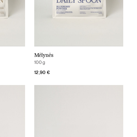
Mėlynės
Į krepšelį
100 g
12,90
€