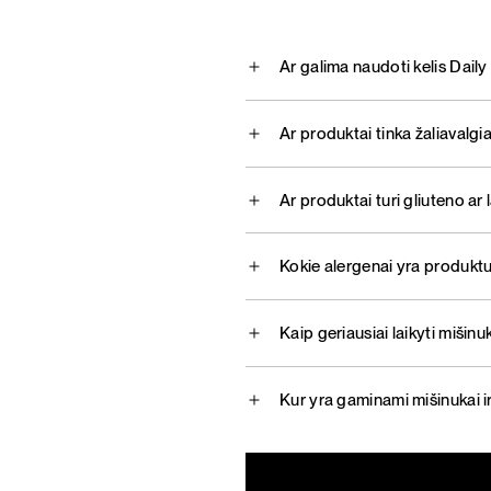
Ar galima naudoti kelis Dai
Ar produktai tinka žaliavalg
Ar produktai turi gliuteno ar
Kokie alergenai yra produkt
Kaip geriausiai laikyti mišin
Kur yra gaminami mišinukai ir