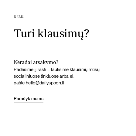
D.U.K.
Turi klausimų?
Neradai atsakymo?
Padėsime jį rasti – lauksime klausimų mūsų
socialiniuose tinkluose arba el.
pašte
hello@dailyspoon.lt
Parašyk mums