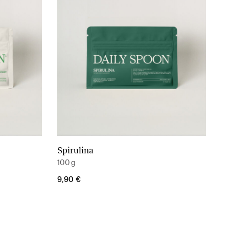
Spirulina
Į krepšelį
100 g
9,90
€