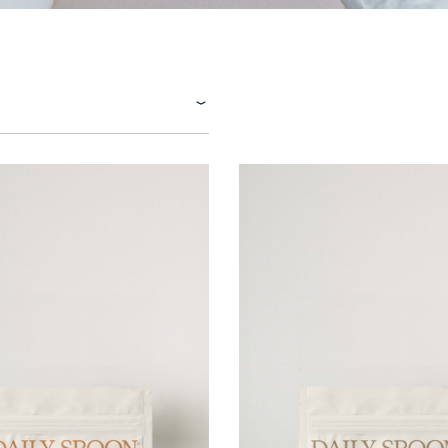
KARŠTI PATIEKALAI
PIETŪS / VAKARIENĖ