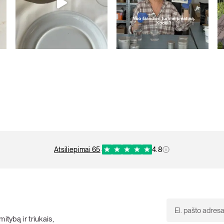
atsiliepimai 65
·
4.8
itybą ir triukais,