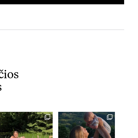
čios
s