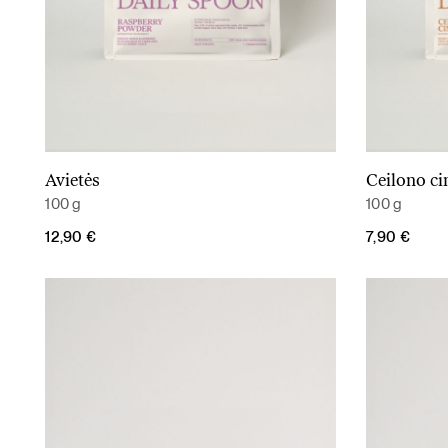
Avietės
Ceilono c
Į krepšelį
100 g
100 g
12,90
€
7,90
€