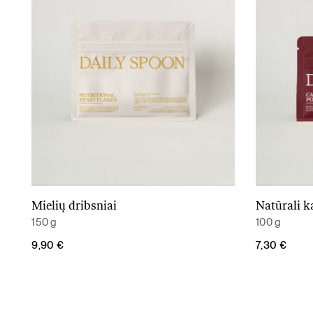
Mielių dribsniai
Natūrali 
Į krepšelį
150 g
100 g
9,90
€
7,30
€