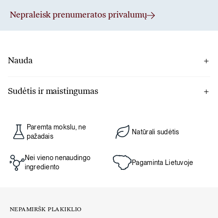
Nepraleisk prenumeratos privalumų
Nauda
10 gramų miltelių prilygsta 100 gramų šviežių, tad šie
špinatai suteiks visą glėbį naudingų medžiagų: vitaminus A,
Sudėtis ir maistingumas
C ir K, pasižyminčių antioksidacinėmis savybėmis, skaidulas
100% liofilizuoti špinatų milteliai.
ir kalcį.
Paremta mokslu, ne
Natūrali sudėtis
Supakuota patalpoje, kurioje galimi riešutų ir salierų
pažadais
pėdsakai.
Nei vieno nenaudingo
Pagaminta Lietuvoje
ingrediento
Grynasis kiekis: 100 g
Maistingumo lentelė
NEPAMIRŠK PLAKIKLIO