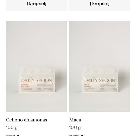
Į krepšelį
Į krepšelį
Ceilono cinamonas
Maca
100 g
100 g