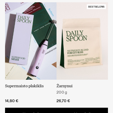
BESTSELERIS
Supermaisto plakiklis
Žarnynui
200 g
14,80
€
26,70
€