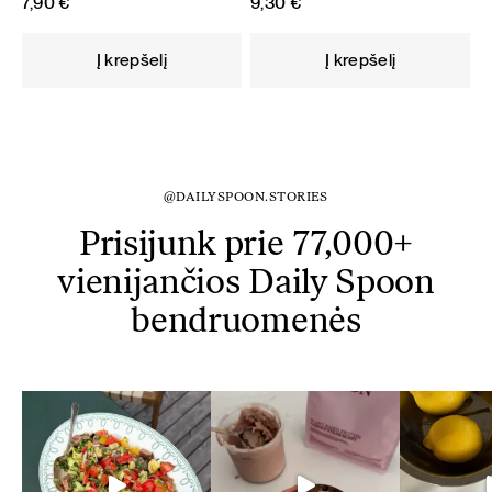
7,90
€
9,30
€
Į krepšelį
Į krepšelį
@DAILYSPOON.STORIES
Prisijunk prie 77,000+
vienijančios Daily Spoon
bendruomenės