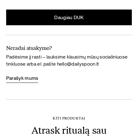
Daugiau DUK
Neradai atsakymo?
Padėsime jį rasti – lauksime klausimų mūsų socialiniuose
tinkluose arba el. pašte
hello@dailyspoon.lt
Parašyk mums
KITI PRODUKTAI
Atrask ritualą sau