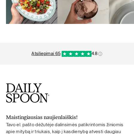
atsiliepimai 65
·
4.8
Maistingiausias naujienlaiškis!
Tavo el. pašto dėžutėje dalinsimės patikrintomis žiniomis
apie mitybą ir triukais, kaip į kasdienybę atvesti daugiau