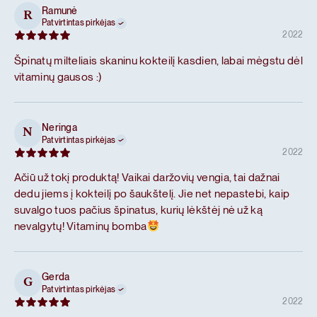
Ramunė
R
Patvirtintas pirkėjas
2022
Špinatų milteliais skaninu kokteilį kasdien, labai mėgstu dėl
vitaminų gausos :)
Neringa
N
Patvirtintas pirkėjas
2022
Ačiū už tokį produktą! Vaikai daržovių vengia, tai dažnai
dedu jiems į kokteilį po šaukštelį. Jie net nepastebi, kaip
suvalgo tuos pačius špinatus, kurių lėkštėj nė už ką
nevalgytų! Vitaminų bomba
Gerda
G
Patvirtintas pirkėjas
2022