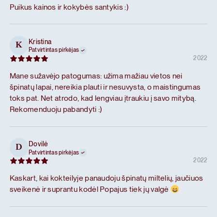
Puikus kainos ir kokybės santykis :)
Kristina
K
Patvirtintas pirkėjas
2022
Mane sužavėjo patogumas: užima mažiau vietos nei
špinatų lapai, nereikia plauti ir nesuvysta, o maistingumas
toks pat. Net atrodo, kad lengviau įtraukiu į savo mitybą.
Rekomenduoju pabandyti :)
Dovilė
D
Patvirtintas pirkėjas
2022
Kaskart, kai kokteilyje panaudoju špinatų miltelių, jaučiuos
sveikenė ir suprantu kodėl Popajus tiek jų valgė