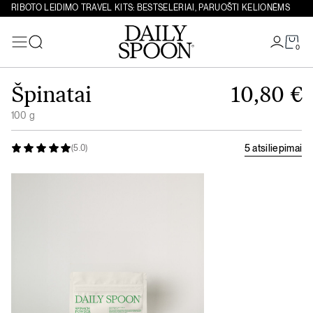
RIBOTO LEIDIMO TRAVEL KITS: BESTSELERIAI, PARUOŠTI KELIONĖMS
0
Paieška
Eiti prie turinio
Špinatai
10,80
€
100 g
5 atsiliepimai
(5.0)