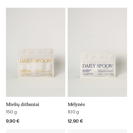
Mielių dribsniai
Mėlynės
150 g
100 g
9,90
€
12,90
€