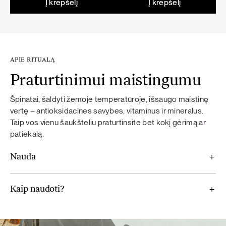
Į krepšelį
Į krepšelį
APIE RITUALĄ
Praturtinimui maistingumu
Špinatai, šaldyti žemoje temperatūroje, išsaugo maistinę
vertę – antioksidacines savybes, vitaminus ir mineralus.
Taip vos vienu šaukšteliu praturtinsite bet kokį gėrimą ar
patiekalą.
Nauda
Kaip naudoti?