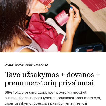
DAILY SPOON PRENUMERATA
Tavo užsakymas + dovanos +
prenumeratorių privalumai
98% lieka prenumeratoje, nes nebereikia medžioti
nuolaidų (geriausi pasiūlymai automatiškai prenumeratoje),
visais užsakymo rūpesčiais pasirūpiname mes, o ir