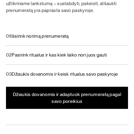
užtikriname lankstumą – sustabdyti, pakeisti, atšaukti
prenumeratą yra paprasta savo paskyroje.
01
Išsirink norimą prenumeratą
02
Pasirink ritualus ir kas kiek laiko nori juos gauti
03
Džiaukis dovanomis ir keisk ritualus savo paskyroje
Džiaukis dovanomis ir adaptuok prenumeratą pagal
savo poreikius