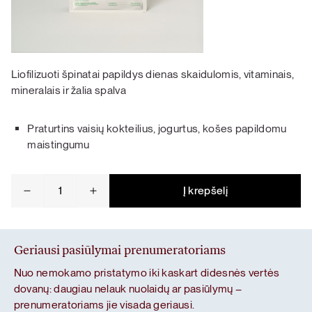
Liofilizuoti špinatai papildys dienas skaidulomis, vitaminais,
mineralais ir žalia spalva
Praturtins vaisių kokteilius, jogurtus, košes papildomu
maistingumu
produkto
Į krepšelį
kiekis:
Špinatai
Geriausi pasiūlymai prenumeratoriams
Nuo nemokamo pristatymo iki kaskart didesnės vertės
dovanų: daugiau nelauk nuolaidų ar pasiūlymų –
prenumeratoriams jie visada geriausi.