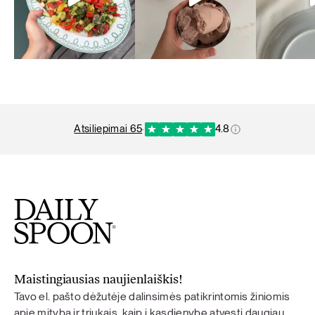
atsiliepimai 65
·
4.8
Maistingiausias naujienlaiškis!
Tavo el. pašto dėžutėje dalinsimės patikrintomis žiniomis
apie mitybą ir triukais, kaip į kasdienybę atvesti daugiau