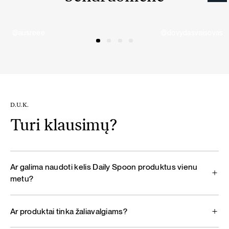
@ausreee
@dovydasvaisovas
D.U.K.
Turi klausimų?
Ar galima naudoti kelis Daily Spoon produktus vienu
metu?
Ar produktai tinka žaliavalgiams?