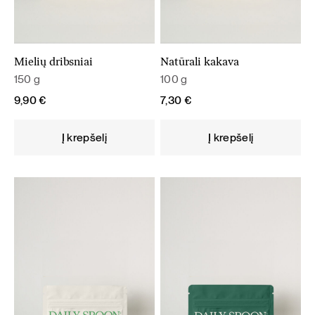
Mielių dribsniai
Natūrali kakava
150 g
100 g
9,90
€
7,30
€
Į krepšelį
Į krepšelį