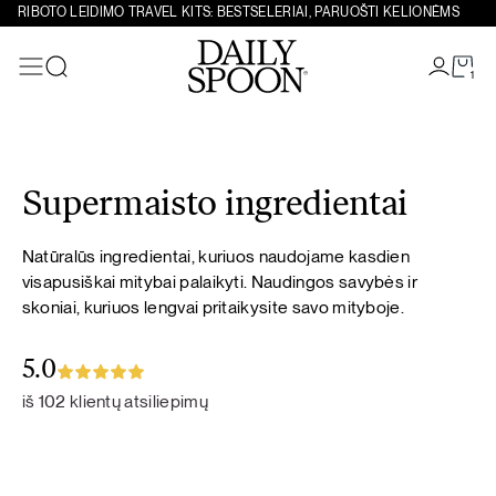
RIBOTO LEIDIMO TRAVEL KITS: BESTSELERIAI, PARUOŠTI KELIONĖMS
1
Paieška
Eiti prie turinio
Supermaisto ingredientai
Natūralūs ingredientai, kuriuos naudojame kasdien
visapusiškai mitybai palaikyti. Naudingos savybės ir
skoniai, kuriuos lengvai pritaikysite savo mityboje.
5.0
iš 102 klientų atsiliepimų