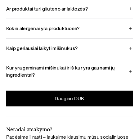
Ar produktai turi gliuteno ar laktozės?
Kokie alergenai yra produktuose?
Kaip geriausiai laikyti mišinukus?
Kur yra gaminami mišinukai ir iš kur yra gaunami jų
ingredientai?
Daugiau DUK
Neradai atsakymo?
Padėsime jį rasti – lauksime klausimų mūsų socialiniuose