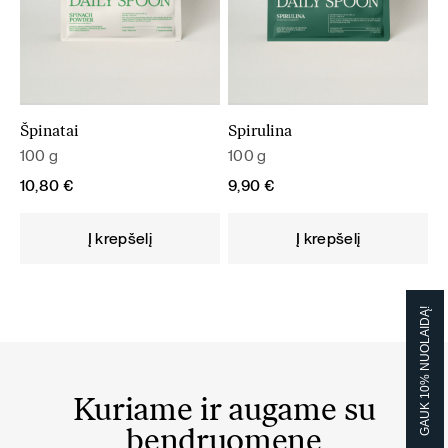
Špinatai
Spirulina
100 g
100 g
10,80
€
9,90
€
Į krepšelį
Į krepšelį
GAUK 10% NUOLAIDĄ!
Kuriame ir augame su
bendruomene