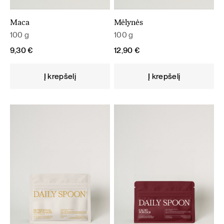
Maca
Mėlynės
100 g
100 g
9,30
€
12,90
€
Į krepšelį
Į krepšelį