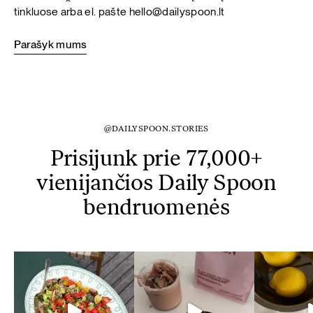
tinkluose arba el. pašte
hello@dailyspoon.lt
Parašyk mums
@DAILYSPOON.STORIES
Prisijunk prie 77,000+
vienijančios Daily Spoon
bendruomenės