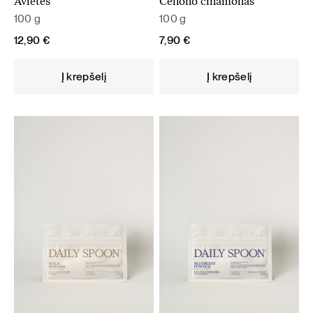
Avietės
Ceilono cinamonas
100 g
100 g
12,90
€
7,90
€
Į krepšelį
Į krepšelį