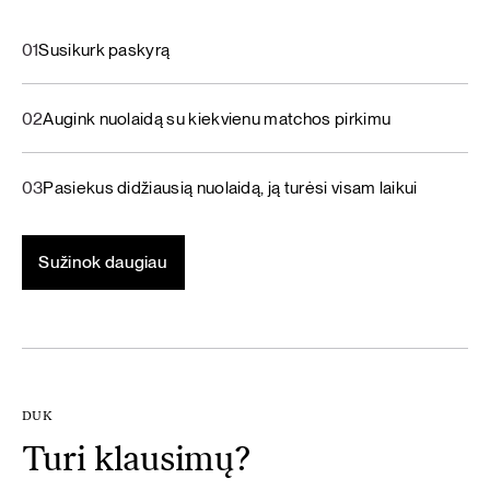
01
Susikurk paskyrą
02
Augink nuolaidą su kiekvienu matchos pirkimu
03
Pasiekus didžiausią nuolaidą, ją turėsi visam laikui
Sužinok daugiau
DUK
Turi klausimų?