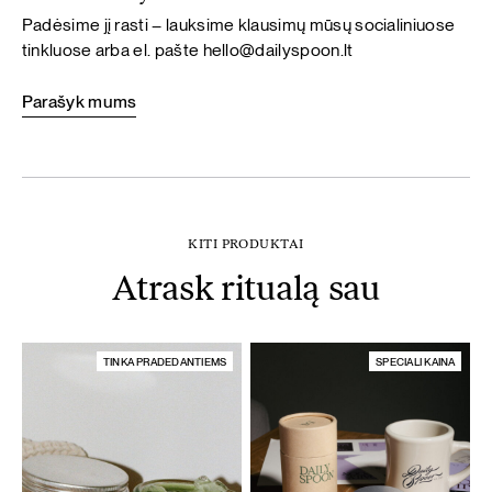
Padėsime jį rasti – lauksime klausimų mūsų socialiniuose
tinkluose arba el. pašte
hello@dailyspoon.lt
Parašyk mums
KITI PRODUKTAI
Atrask ritualą sau
TINKA PRADEDANTIEMS
SPECIALI KAINA