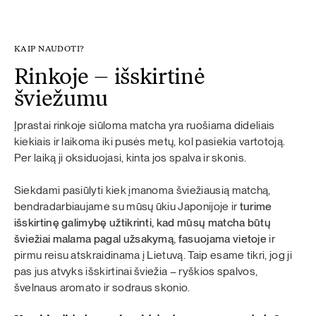
Antioksidantų šaltinis
. Matcha yra žinoma dėl savo
antioksidacinių savybių, kurios padeda sumažinti
oksidacinio streso žalą.
KAIP NAUDOTI?
Rinkoje – išskirtinė
šviežumu
Įprastai rinkoje siūloma matcha yra ruošiama dideliais
kiekiais ir laikoma iki pusės metų, kol pasiekia vartotoją.
Per laiką ji oksiduojasi, kinta jos spalva ir skonis.
Siekdami pasiūlyti kiek įmanoma šviežiausią matchą,
bendradarbiaujame su mūsų ūkiu Japonijoje ir
turime
išskirtinę galimybę užtikrinti, kad mūsų matcha būtų
šviežiai malama pagal užsakymą, fasuojama vietoje
ir
pirmu reisu atskraidinama į Lietuvą. Taip esame tikri, jog ji
pas jus atvyks išskirtinai šviežia – ryškios spalvos,
švelnaus aromato ir sodraus skonio.