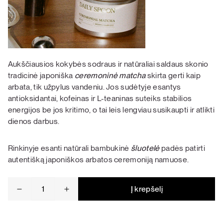
Aukščiausios kokybės sodraus ir natūraliai saldaus skonio
tradicinė japoniška
ceremoninė matcha
skirta gerti kaip
arbata, tik užpylus vandeniu. Jos sudėtyje esantys
antioksidantai, kofeinas ir L-teaninas suteiks stabilios
energijos be jos kritimo, o tai leis lengviau susikaupti ir atlikti
dienos darbus.
Rinkinyje esanti natūrali bambukinė
šluotelė
padės patirti
autentišką japoniškos arbatos ceremoniją namuose.
produkto
Į krepšelį
kiekis:
Ceremoninė
matcha