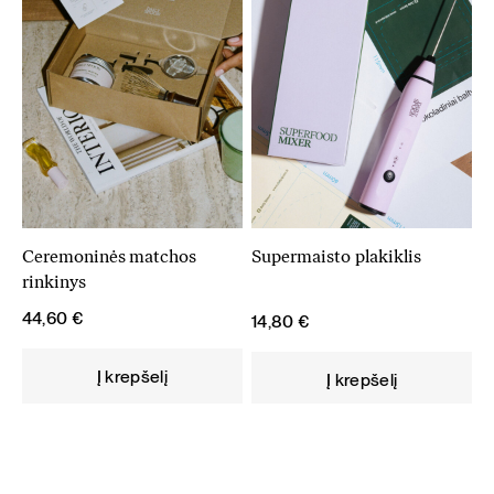
Ceremoninės matchos
Supermaisto plakiklis
rinkinys
44,60
€
14,80
€
Į krepšelį
Į krepšelį