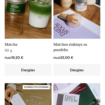
Matcha
Matchos rinkinys su
60 g
puodeliu
nuo
19,20
€
nuo
33,00
€
Daugiau
Daugiau
SUPAKUOTA DOVANAI