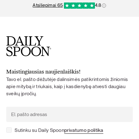
atsiliepimai 65
·
4.8
Maistingiausias naujienlaiškis!
Tavo el. pašto dėžutėje dalinsimės patikrintomis žiniomis
apie mitybą ir triukais, kaip į kasdienybę atvesti daugiau
sveikų įpročių.
Sutinku su Daily Spoon
privatumo politika