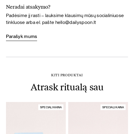
Neradai atsakymo?
Padėsime jį rasti – lauksime klausimų mūsų socialiniuose
tinkluose arba el. pašte
hello@dailyspoon.lt
Parašyk mums
KITI PRODUKTAI
Atrask ritualą sau
SPECIALI KAINA
SPECIALI KAINA