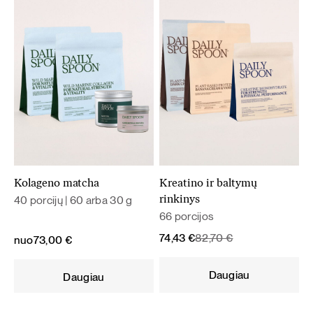
Kolageno matcha
Kreatino ir baltymų
40 porcijų | 60 arba 30 g
rinkinys
66 porcijos
Original
Current
74,43
€
82,70
€
nuo
73,00
€
price
price
was:
is:
Daugiau
Daugiau
82,70 €.
74,43 €.