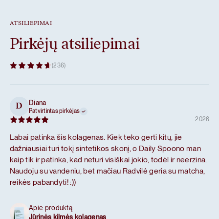
ATSILIEPIMAI
Laukinis jūrinis kolagenas
Pirkėjų atsiliepimai
(236)
100% laukinių žuvų hidrolizuoti kolageno peptidai.
Diana
D
Patvirtintas pirkėjas
2026
Labai patinka šis kolagenas. Kiek teko gerti kitų, jie
dažniausiai turi tokį sintetikos skonį, o Daily Spoono man
kaip tik ir patinka, kad neturi visiškai jokio, todėl ir neerzina.
Naudoju su vandeniu, bet mačiau Radvilė geria su matcha,
reikės pabandyti! :))
Apie produktą
Jūrinės kilmės kolagenas