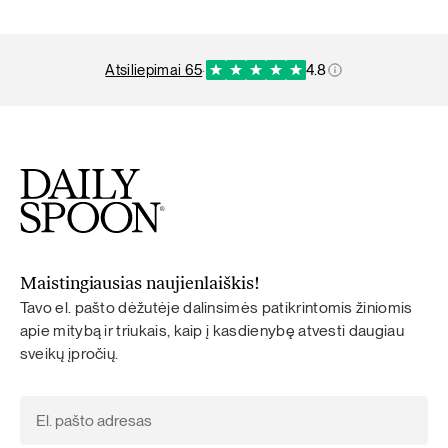
atsiliepimai 65
·
4.8
Maistingiausias naujienlaiškis!
Tavo el. pašto dėžutėje dalinsimės patikrintomis žiniomis
apie mitybą ir triukais, kaip į kasdienybę atvesti daugiau
sveikų įpročių.