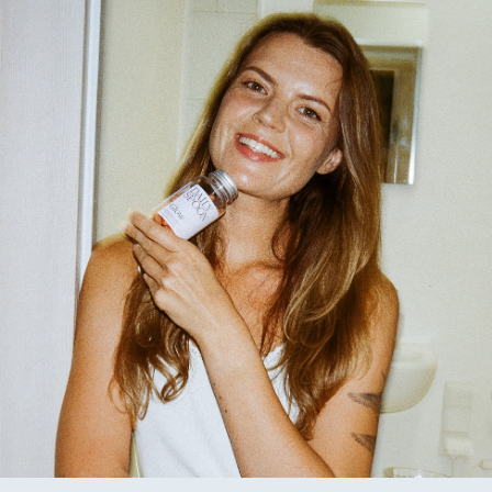
Metilsulfonilmetanas, paprastųjų granatmedžių vaisių
ekstraktas, kapsulės apvalkalas
hidroksipropilmetilceliuliozė, paprastojo bambuko lapų ir
ūglių ekstraktas (kuriame yra silicio), acerola uogų
ekstraktas, tikrojo vynmedžio vynuogių sėklų ekstraktas, L-
selenometioninas, pantoteno rūgštis, cinko citratas,
astaksantinas iš gėlavandenių mikrodumblių, retinilo
acetatas.
* Maisto papildas. Jei vartojate vaistus, prieš naudojimą
pasitarkite su gydytoju. Nevartoti jaunesniems nei 18 metų
vaikams, besilaukiančioms ir žindančioms moterims. Maisto
papildas nėra maisto pakaitalas. Svarbi įvairi ir subalansuota
mityba bei sveikas gyvenimo būdas. Neviršykite nustatytos
rekomenduojamos dozės.