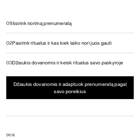
01
Išsirink norimą prenumeratą
02
Pasirink ritualus ir kas kiek laiko nori juos gauti
03
Džiaukis dovanomis ir keisk ritualus savo paskyroje
Džiaukis dovanomis ir adaptuok prenumeratą pagal
savo poreikius
DUK