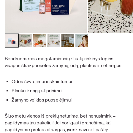
Bendruomenės mėgstamiausių ritualų rinkinys lepins
visapusiškai: puoselės žarnyną, odą, plaukus ir net negus.
Odos švytėjimui ir skaistumui
Plaukų ir nagų stiprinimui
Žarnyno veiklos puoselėjimui
Šiuo metu vienos iš prekių neturime, bet nenusimink –
papildymas jau pakeliui! Jei nori gauti pranešimą, kai
papildysime prekės atsargas, įvesk savo el. paštą: