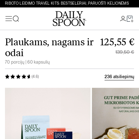
RIBOTO LEIDIMO TRAVEL KITS: BESTSELERIAI, PARUOŠTI KELIONĖMS
0
Paieška
Eiti prie turinio
Original 
Plaukams, nagams ir
125,55
€
Current p
odai
139,50
€
70 porcijų | 60 kapsulių
236 atsiliepimų
(4.6)