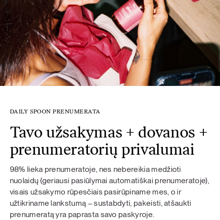
DAILY SPOON PRENUMERATA
Tavo užsakymas + dovanos +
prenumeratorių privalumai
98% lieka prenumeratoje, nes nebereikia medžioti
nuolaidų (geriausi pasiūlymai automatiškai prenumeratoje),
visais užsakymo rūpesčiais pasirūpiname mes, o ir
užtikriname lankstumą – sustabdyti, pakeisti, atšaukti
prenumeratą yra paprasta savo paskyroje.