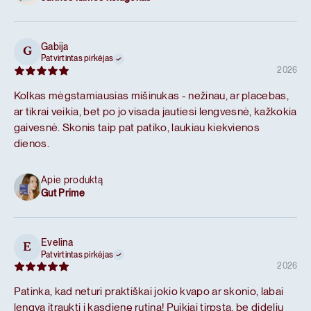
Gabija
G
Patvirtintas pirkėjas
2026
Kolkas mėgstamiausias mišinukas - nežinau, ar placebas,
ar tikrai veikia, bet po jo visada jautiesi lengvesnė, kažkokia
gaivesnė. Skonis taip pat patiko, laukiau kiekvienos
dienos.
Apie produktą
Gut Prime
Evelina
E
Patvirtintas pirkėjas
2026
Patinka, kad neturi praktiškai jokio kvapo ar skonio, labai
lengva įtraukti į kasdienę rutiną! Puikiai tirpsta, be didelių