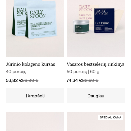
Jūrinio kolageno kursas
Vasaros bestselerių rinkinys
40 porcijų
50 porcijų | 60 g
Original
Current
Original
Current
53,82
€
59,80
€
74,34
€
82,60
€
price
price
price
price
was:
is:
was:
is:
Į krepšelį
Daugiau
59,80 €.
53,82 €.
82,60 €.
74,34 €.
SPECIALI KAINA