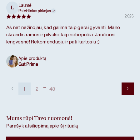
Laumė
L
Patvirtintas pirkėjas
2026
Aš net nežinojau, kad galima taip gerai gyventi. Mano
skrandis ramus ir pilvuko taip nebepučia. Jaučiuosi
lengvesnė! Rekomenduoju ir pati kartosiu :)
Apie produktą
Gut Prime
...
1
2
48
Mums rūpi Tavo nuomonė!
Parašyk atsiliepimą apie šį ritualą