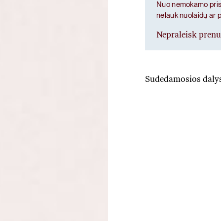
Nuo nemokamo prist
nelauk nuolaidų ar 
Nepraleisk pren
Sudedamosios daly
Glow
Metilsulfonilmetanas, p
apvalkalas hidroksiprop
ekstraktas (kuriame yra 
vynuogių sėklų ekstrakt
citratas, astaksantinas 
Maisto papildas. Jei var