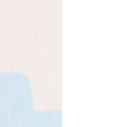
Nevartoti jaunesniems 
moterims. Maisto papild
mityba bei sveikas gyv
dozės.
Laukinis jūrinis kolage
100% laukinių žuvų hidr