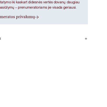
atymo iki kaskart didesnės vertės dovanų: daugiau
pasiūlymų – prenumeratoriams jie visada geriausi.
umeratos privalumų
s
aprastųjų granatmedžių vaisių ekstraktas, kapsulės
ilmetilceliuliozė, paprastojo bambuko lapų ir ūglių
silicio), acerola uogų ekstraktas, tikrojo vynmedžio
as, L-selenometioninas, pantoteno rūgštis, cinko
iš gėlavandenių mikrodumblių, retinilo acetatas.
tojate vaistus, prieš naudojimą pasitarkite su gydytoju.