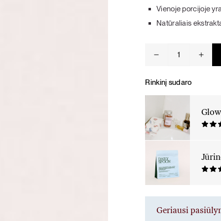
Vienoje porcijoje y
KARŠTI PATIEKALAI
PIETŪS / VAKARIENĖ
Natūraliais ekstrakt
produkto
kiekis:
Glow
ir
Rinkinį sudaro
kolageno
kursas
Glo
Jūrin
Geriausi pasiūl