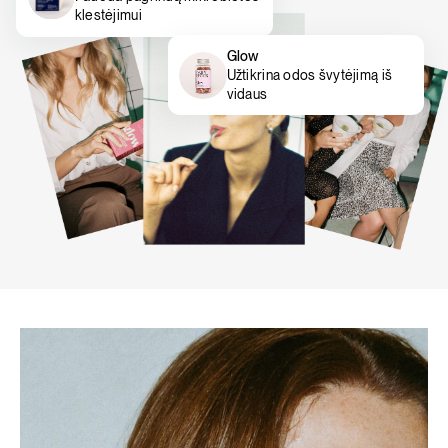
klestėjimui
Glow
Užtikrina odos švytėjimą iš
vidaus