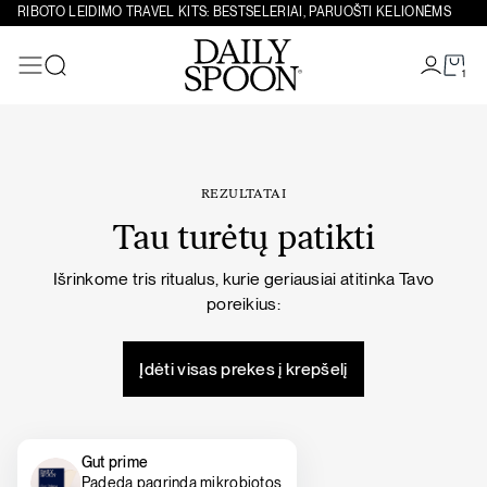
Eiti prie turinio
RIBOTO LEIDIMO TRAVEL KITS: BESTSELERIAI, PARUOŠTI KELIONĖMS
1
Paieška
REZULTATAI
Tau turėtų patikti
Išrinkome tris ritualus, kurie geriausiai atitinka Tavo
poreikius:
Įdėti visas prekes į krepšelį
Gut prime
Padeda pagrindą mikrobiotos