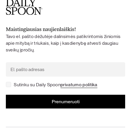
Maistingiausias naujienlaiškis!
Tavo el. pašto dėžutėje dalinsimės patikrintomis žiniomis
apie mitybą ir triukais, kaip į kasdienybę atvesti daugiau
sveikų įpročių.
Sutinku su Daily Spoon
privatumo politika