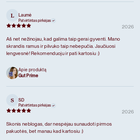
Laumė
L
Patvirtintas pirkėjas
2026
Aš net nežinojau, kad galima taip gerai gyventi. Mano
skrandis ramus ir pilvuko taip nebepučia. Jaučiuosi
lengvesnė! Rekomenduoju ir pati kartosiu :)
Apie produktą
Gut Prime
SD
S
Patvirtintas pirkėjas
2026
Skonis neblogas, dar nespėjau sunaudoti pirmos
pakuotės, bet manau kad kartosiu :)