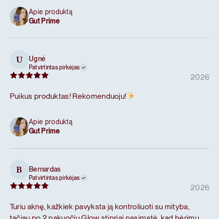
Apie produktą
Gut Prime
Ugnė
U
Patvirtintas pirkėjas
2026
Puikus produktas! Rekomenduoju!
Apie produktą
Gut Prime
Bernardas
B
Patvirtintas pirkėjas
2026
Turiu aknę, kažkiek pavyksta ją kontroliuoti su mityba,
tačiau po 2 pakuočių Glow stipriai pasimatė, kad bėrimų