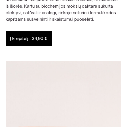
iš išorės. Kartu su biochemijos mokslų daktare sukurta
efektyvi, natūrali ir analogų rinkoje neturinti formulė odos
kaprizams sušvelninti ir skaistumui puoselėti.
Į krepšelį –
34,90
€