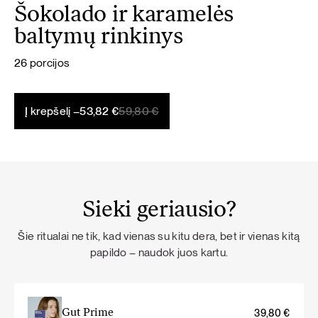
Šokolado ir karamelės
baltymų rinkinys
26 porcijos
Original
Current
Į krepšelį –
53,82
€
59,80
€
price
price
was:
is:
59,80 €.
53,82 €.
Sieki geriausio?
Šie ritualai ne tik, kad vienas su kitu dera, bet ir vienas kitą
papildo – naudok juos kartu.
Gut Prime
39,80
€