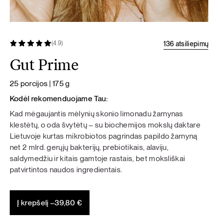
136 atsiliepimų
(4.9)
Gut Prime
25 porcijos | 175 g
Kodėl rekomenduojame Tau:
Kad mėgaujantis mėlynių skonio limonadu žarnynas
klestėtų, o oda švytėtų – su biochemijos mokslų daktare
Lietuvoje kurtas mikrobiotos pagrindas papildo žarnyną
net 2 mlrd. gerųjų bakterijų, prebiotikais, alaviju,
saldymedžiu ir kitais gamtoje rastais, bet moksliškai
patvirtintos naudos ingredientais.
Į krepšelį –
39,80
€