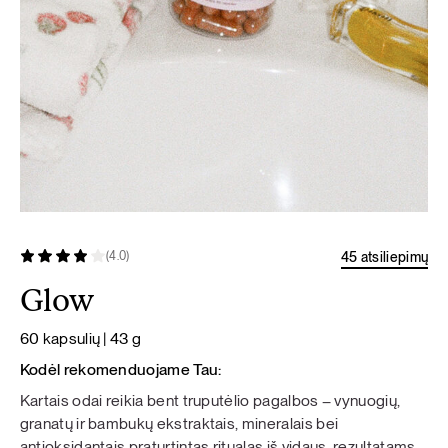
45 atsiliepimų
(4.0)
Glow
60 kapsulių | 43 g
Kodėl rekomenduojame Tau:
Kartais odai reikia bent truputėlio pagalbos – vynuogių,
granatų ir bambukų ekstraktais, mineralais bei
antioksidantais praturtintas ritualas iš vidaus, rezultatams