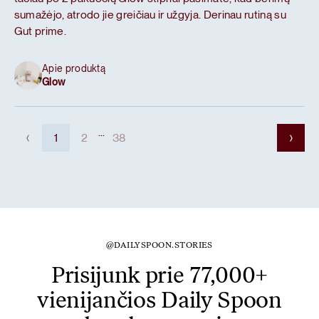
sumažėjo, atrodo jie greičiau ir užgyja. Derinau rutiną su
Gut prime.
Apie produktą
Glow
...
1
2
38
@DAILYSPOON.STORIES
Prisijunk prie 77,000+
vienijančios Daily Spoon