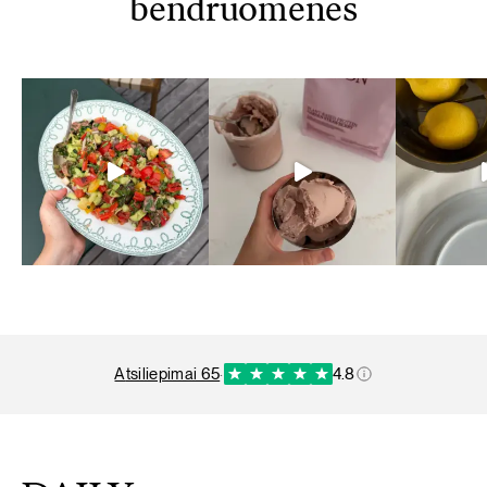
bendruomenės
atsiliepimai 65
·
4.8