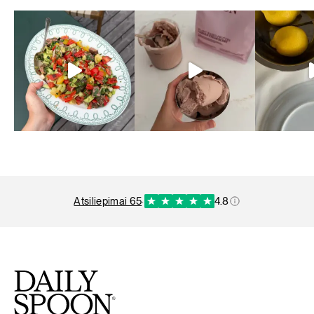
atsiliepimai 65
·
4.8