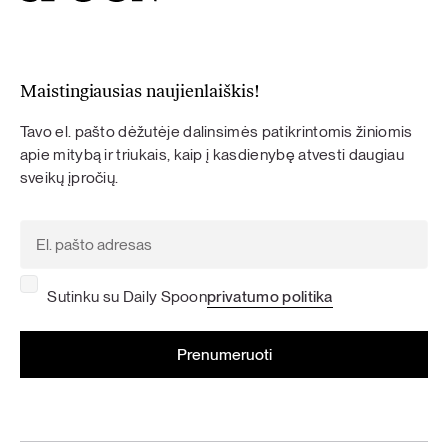
Maistingiausias naujienlaiškis!
Tavo el. pašto dėžutėje dalinsimės patikrintomis žiniomis
apie mitybą ir triukais, kaip į kasdienybę atvesti daugiau
sveikų įpročių.
Sutinku su Daily Spoon
privatumo politika