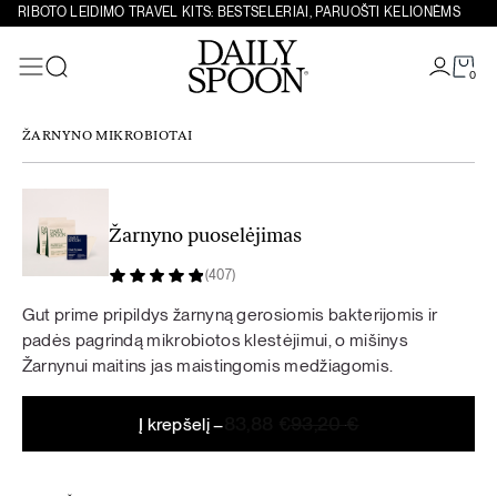
RIBOTO LEIDIMO TRAVEL KITS: BESTSELERIAI, PARUOŠTI KELIONĖMS
Eiti prie turinio
Dėkojame. Jūsų užsakymas priimtas.
Specialūs pasiūlymai
0
Paieška
ŽARNYNO MIKROBIOTAI
Žarnyno puoselėjimas
(407)
Gut prime pripildys žarnyną gerosiomis bakterijomis ir
padės pagrindą mikrobiotos klestėjimui, o mišinys
Žarnynui maitins jas maistingomis medžiagomis.
Original
Current
83,88
€
93,20
€
Į krepšelį –
price
price
was:
is: