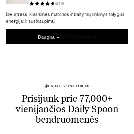
(249)
De-stress, klasikinės matchos ir baltymų rinkinys tolygiai
energijai ir susikaupimui.
Original
Current
97,74
€
108,60
€
Daugiau –
price
price
was:
is:
108,60 €.
97,74 €.
@DAILYSPOON.STORIES
Prisijunk prie 77,000+
vienijančios Daily Spoon
bendruomenės