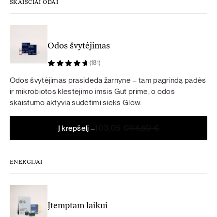
93,20 €.
83,88 €.
SKAISČIAI ODAI
Odos švytėjimas
(181)
Odos švytėjimas prasideda žarnyne – tam pagrindą padės
ir mikrobiotos klestėjimo imsis Gut prime, o odos
skaistumo aktyvia sudėtimi sieks Glow.
Original
Current
103,05
€
114,50
€
Į krepšelį –
price
price
was:
is:
114,50 €.
103,05 €.
ENERGIJAI
Įtemptam laikui