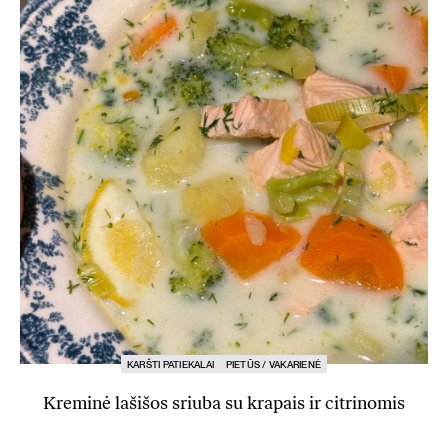
KARŠTI PATIEKALAI
PIETŪS / VAKARIENĖ
Kreminė lašišos sriuba su krapais ir citrinomis