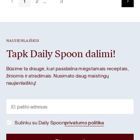
1
2
…
3
NAUJIENLAIŠKIS
Tapk Daily Spoon dalimi!
Būsime ta draugė, kuri pasidalina mėgstamais receptais,
žiniomis ir atradimais. Nusimato daug maistingų
naujienlaiškių!
Sutinku su Daily Spoon
privatumo politika