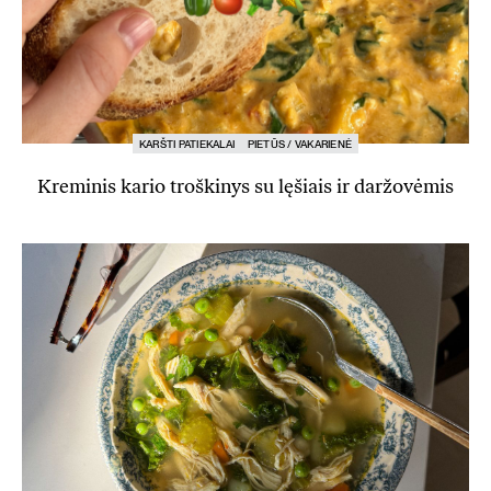
KARŠTI PATIEKALAI
PIETŪS / VAKARIENĖ
Kreminis kario troškinys su lęšiais ir daržovėmis