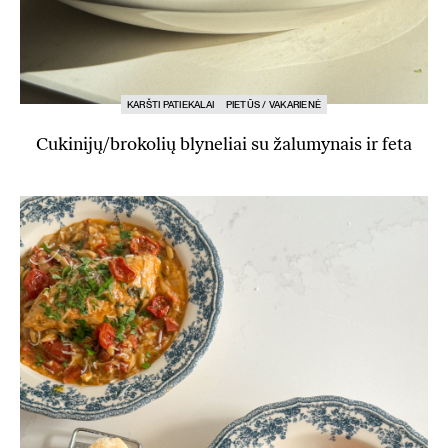
KARŠTI PATIEKALAI
PIETŪS / VAKARIENĖ
Cukinijų/brokolių blyneliai su žalumynais ir feta