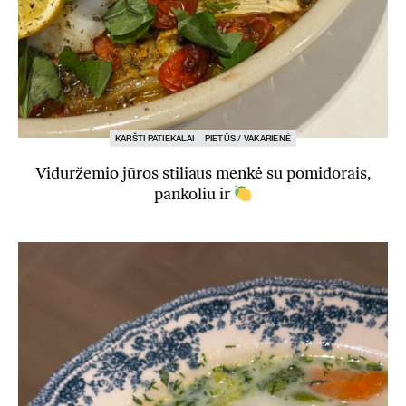
KARŠTI PATIEKALAI
PIETŪS / VAKARIENĖ
Viduržemio jūros stiliaus menkė su pomidorais,
pankoliu ir