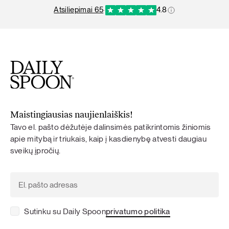
atsiliepimai 65
·
4.8
Maistingiausias naujienlaiškis!
Tavo el. pašto dėžutėje dalinsimės patikrintomis žiniomis
apie mitybą ir triukais, kaip į kasdienybę atvesti daugiau
sveikų įpročių.
Sutinku su Daily Spoon
privatumo politika