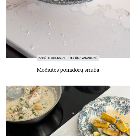
KARŠTI PATIEKALAI
PIETŪS / VAKARIENĖ
Močiutės pomidorų sriuba