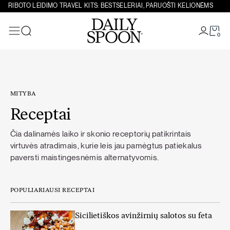
Eiti prie turinio
RIBOTO LEIDIMO TRAVEL KITS: BESTSELERIAI, PARUOŠTI KELIONĖMS
0
Paieška
MITYBA
Receptai
Čia dalinamės laiko ir skonio receptorių patikrintais
virtuvės atradimais, kurie leis jau pamėgtus patiekalus
paversti maistingesnėmis alternatyvomis.
POPULIARIAUSI RECEPTAI
Sicilietiškos avinžirnių salotos su feta