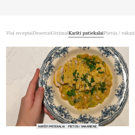
Visi receptai
Desertai
Gėrimai
Karšti patiekalai
Pietūs / vakar
KARŠTI PATIEKALAI
PIETŪS / VAKARIENĖ