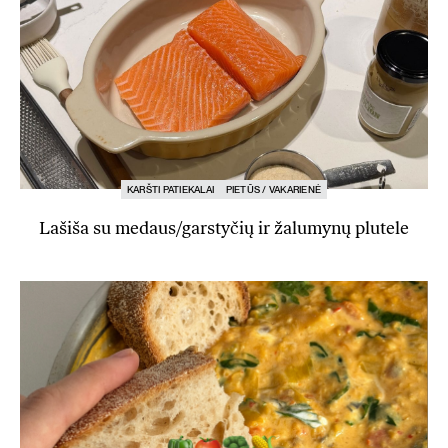
KARŠTI PATIEKALAI
PIETŪS / VAKARIENĖ
Lašiša su medaus/garstyčių ir žalumynų plutele