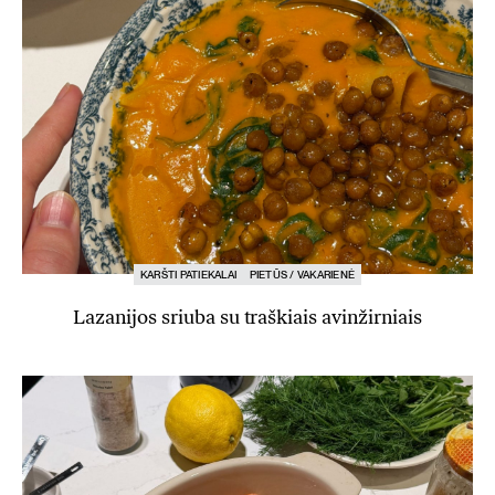
KARŠTI PATIEKALAI
PIETŪS / VAKARIENĖ
Lazanijos sriuba su traškiais avinžirniais