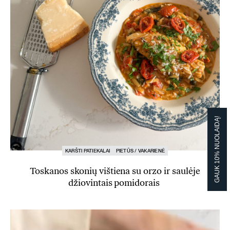
GAUK 10% NUOLAIDĄ!
KARŠTI PATIEKALAI
PIETŪS / VAKARIENĖ
Toskanos skonių vištiena su orzo ir saulėje
džiovintais pomidorais