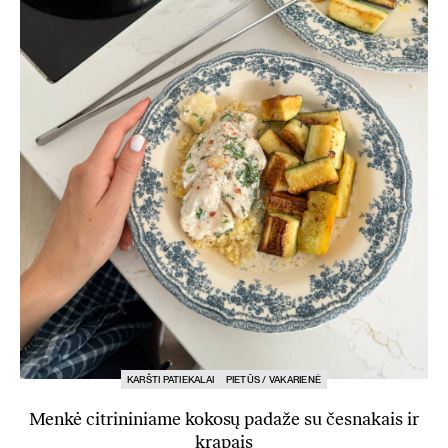
KARŠTI PATIEKALAI
PIETŪS / VAKARIENĖ
Menkė citrininiame kokosų padaže su česnakais ir
krapais