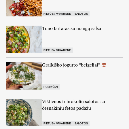
PIETŪS / VAKARIENĖ
SALOTOS
Tuno tartaras su mangų salsa
PIETŪS / VAKARIENĖ
Graikiško jogurto “beigeliai”
PUSRYČIAI
Vištienos ir brokolių salotos su
česnakiniu fetos padažu
PIETŪS / VAKARIENĖ
SALOTOS