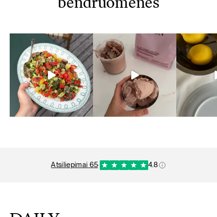
bendruomenės
atsiliepimai 65
·
4.8