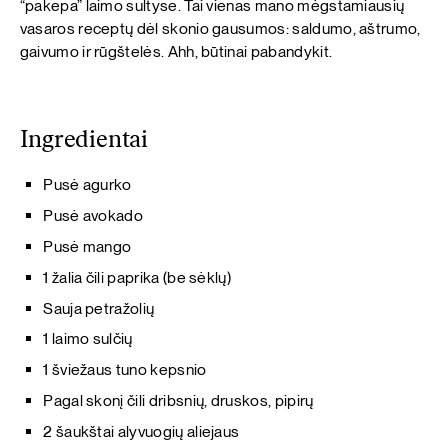
“pakepa” laimo sultyse. Tai vienas mano mėgstamiausių
vasaros receptų dėl skonio gausumos: saldumo, aštrumo,
gaivumo ir rūgštelės. Ahh, būtinai pabandykit.
Ingredientai
Pusė agurko
Pusė avokado
Pusė mango
1 žalia čili paprika (be sėklų)
Sauja petražolių
1 laimo sulčių
1 šviežaus tuno kepsnio
Pagal skonį čili dribsnių, druskos, pipirų
2 šaukštai alyvuogių aliejaus