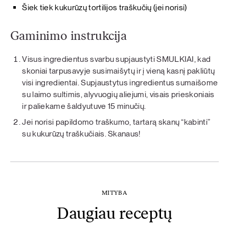
Šiek tiek kukurūzų tortilijos traškučių (jei norisi)
Gaminimo instrukcija
Visus ingredientus svarbu supjaustyti SMULKIAI, kad
skoniai tarpusavyje susimaišytų ir į vieną kasnį pakliūtų
visi ingredientai. Supjaustytus ingredientus sumaišome
su laimo sultimis, alyvuogių aliejumi, visais prieskoniais
ir paliekame šaldyutuve 15 minučių.
Jei norisi papildomo traškumo, tartarą skanų “kabinti”
su kukurūzų traškučiais. Skanaus!
MITYBA
Daugiau receptų