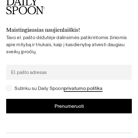
Maistingiausias naujienlaiškis!
Tavo el. pašto dėžutėje dalinsimės patikrintomis žiniomis
apie mitybą ir triukais, kaip į kasdienybę atvesti daugiau
sveikų įpročių.
Sutinku su Daily Spoon
privatumo politika