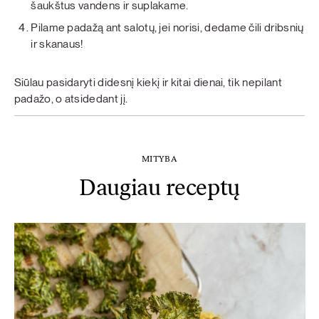
šaukštus vandens ir suplakame.
Pilame padažą ant salotų, jei norisi, dedame čili dribsnių
ir skanaus!
Siūlau pasidaryti didesnį kiekį ir kitai dienai, tik nepilant
padažo, o atsidedant jį.
MITYBA
Daugiau receptų