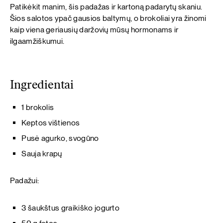
Patikėkit manim, šis padažas ir kartoną padarytų skaniu.
Šios salotos ypač gausios baltymų, o brokoliai yra žinomi
kaip viena geriausių daržovių mūsų hormonams ir
ilgaamžiškumui.
Ingredientai
1 brokolis
Keptos vištienos
Pusė agurko, svogūno
Sauja krapų
Padažui:
3 šaukštus graikiško jogurto