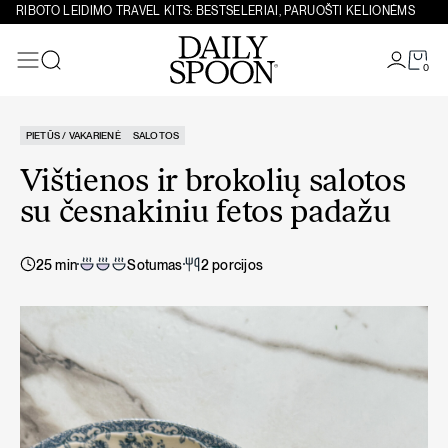
Eiti prie turinio
RIBOTO LEIDIMO TRAVEL KITS: BESTSELERIAI, PARUOŠTI KELIONĖMS
0
Paieška
PIETŪS / VAKARIENĖ
SALOTOS
Vištienos ir brokolių salotos
su česnakiniu fetos padažu
25 min
Sotumas
2 porcijos