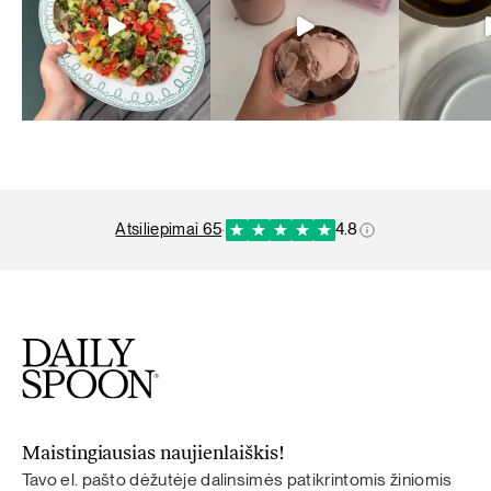
atsiliepimai 65
·
4.8
Maistingiausias naujienlaiškis!
Tavo el. pašto dėžutėje dalinsimės patikrintomis žiniomis