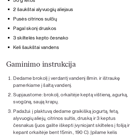
50 g fetos
2 šaukštai alyvuogių aliejaus
Pusės citrinos sulčių
Pagal skonį druskos
3 skiltelės kepto česnako
Keli šaukštai vandens
Gaminimo instrukcija
Dedame brokolį į verdantį vandenį 8min. ir ištraukę
pamerkiame į šaltą vandenį.
Supjaustome: brokolį, orkaitėje keptą vištieną, agurką,
svogūną, saują krapų.
Padažui: į plaktuvą dedame graikišką jogurtą, fetą,
alyvuogių aliejų, citrinos sultis, druską ir 3 keptus
česnakus (juos galite iškepti įvyniojant skilteles į foliją ir
kepant orkaitėje bent 15min., 190 C). Įpilame kelis