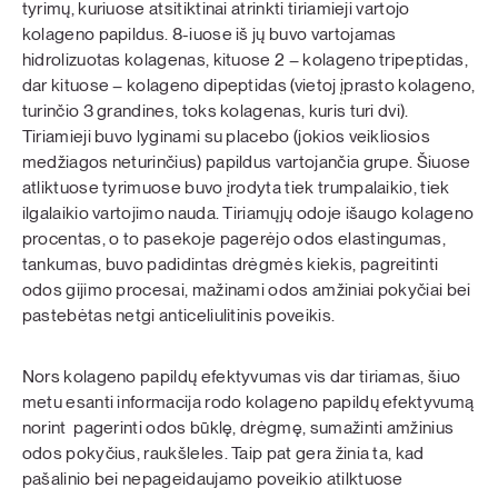
tyrimų, kuriuose atsitiktinai atrinkti tiriamieji vartojo
kolageno papildus. 8-iuose iš jų buvo vartojamas
hidrolizuotas kolagenas, kituose 2 – kolageno tripeptidas,
dar kituose – kolageno dipeptidas (vietoj įprasto kolageno,
turinčio 3 grandines, toks kolagenas, kuris turi dvi).
Tiriamieji buvo lyginami su placebo (jokios veikliosios
medžiagos neturinčius) papildus vartojančia grupe. Šiuose
atliktuose tyrimuose buvo įrodyta tiek trumpalaikio, tiek
ilgalaikio vartojimo nauda. Tiriamųjų odoje išaugo kolageno
procentas, o to pasekoje pagerėjo odos elastingumas,
tankumas, buvo padidintas drėgmės kiekis, pagreitinti
odos gijimo procesai, mažinami odos amžiniai pokyčiai bei
pastebėtas netgi anticeliulitinis poveikis.
Nors kolageno papildų efektyvumas vis dar tiriamas, šiuo
metu esanti informacija rodo kolageno papildų efektyvumą
norint pagerinti odos būklę, drėgmę, sumažinti amžinius
odos pokyčius, raukšleles. Taip pat gera žinia ta, kad
pašalinio bei nepageidaujamo poveikio atilktuose