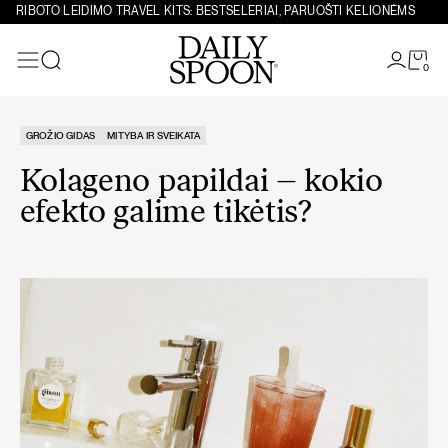
Eiti prie turinio
RIBOTO LEIDIMO TRAVEL KITS: BESTSELERIAI, PARUOŠTI KELIONĖMS
0
Paieška
GROŽIO GIDAS
MITYBA IR SVEIKATA
Kolageno papildai – kokio
efekto galime tikėtis?