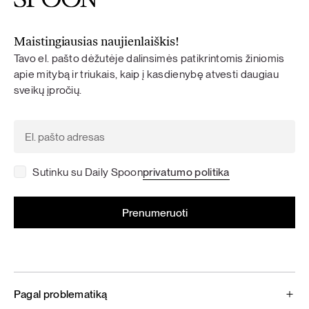
Maistingiausias naujienlaiškis!
Tavo el. pašto dėžutėje dalinsimės patikrintomis žiniomis
apie mitybą ir triukais, kaip į kasdienybę atvesti daugiau
sveikų įpročių.
Sutinku su Daily Spoon
privatumo politika
Pagal problematiką