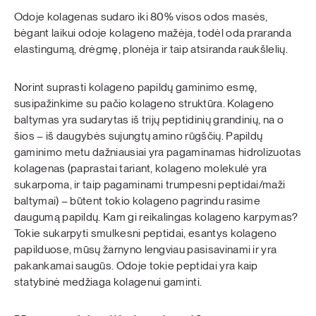
Odoje kolagenas sudaro iki 80% visos odos masės,
bėgant laikui odoje kolageno mažėja, todėl oda praranda
elastingumą, drėgmę, plonėja ir taip atsiranda raukšlelių.
Norint suprasti kolageno papildų gaminimo esmę,
susipažinkime su pačio kolageno struktūra. Kolageno
baltymas yra sudarytas iš trijų peptidinių grandinių, na o
šios – iš daugybės sujungtų amino rūgščių. Papildų
gaminimo metu dažniausiai yra pagaminamas hidrolizuotas
kolagenas (paprastai tariant, kolageno molekulė yra
sukarpoma, ir taip pagaminami trumpesni peptidai/maži
baltymai) – būtent tokio kolageno pagrindu rasime
daugumą papildų. Kam gi reikalingas kolageno karpymas?
Tokie sukarpyti smulkesni peptidai, esantys kolageno
papilduose, mūsų žarnyno lengviau pasisavinami ir yra
pakankamai saugūs. Odoje tokie peptidai yra kaip
statybinė medžiaga kolagenui gaminti.