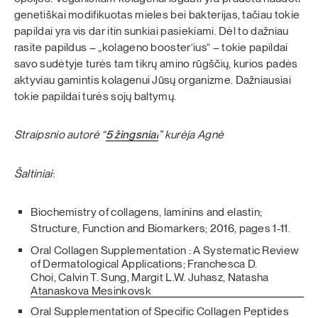
genetiškai modifikuotas mieles bei bakterijas, tačiau tokie
papildai yra vis dar itin sunkiai pasiekiami. Dėl to dažniau
rasite papildus – „kolageno booster‘ius“ – tokie papildai
savo sudėtyje turės tam tikrų amino rūgščių, kurios padės
aktyviau gamintis kolagenui Jūsų organizme. Dažniausiai
tokie papildai turės sojų baltymų.
Straipsnio autorė “
5 žingsniai
” kurėja Agnė
Šaltiniai
:
Biochemistry of collagens, laminins and elastin;
Structure, Function and Biomarkers; 2016, pages 1-11.
Oral Collagen Supplementation : A Systematic Review
of Dermatological Applications; Franchesca D.
Choi, Calvin T. Sung, Margit L.W. Juhasz, Natasha
Atanaskova Mesinkovsk
Oral Supplementation of Specific Collagen Peptides