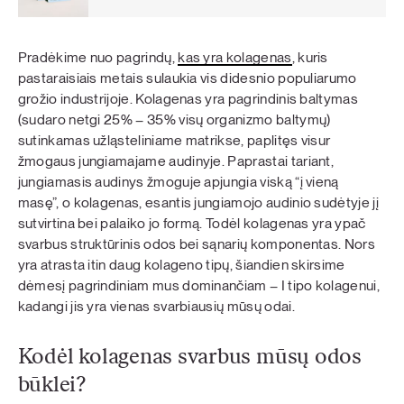
Pradėkime nuo pagrindų,
kas yra kolagenas
, kuris
pastaraisiais metais sulaukia vis didesnio populiarumo
grožio industrijoje. Kolagenas yra pagrindinis baltymas
(sudaro netgi 25% – 35% visų organizmo baltymų)
sutinkamas užląsteliniame matrikse, paplitęs visur
žmogaus jungiamajame audinyje. Paprastai tariant,
jungiamasis audinys žmoguje apjungia viską “į vieną
masę”, o kolagenas, esantis jungiamojo audinio sudėtyje jį
sutvirtina bei palaiko jo formą. Todėl kolagenas yra ypač
svarbus struktūrinis odos bei sąnarių komponentas. Nors
yra atrasta itin daug kolageno tipų, šiandien skirsime
dėmesį pagrindiniam mus dominančiam – I tipo kolagenui,
kadangi jis yra vienas svarbiausių mūsų odai.
Kodėl kolagenas svarbus mūsų odos
būklei?