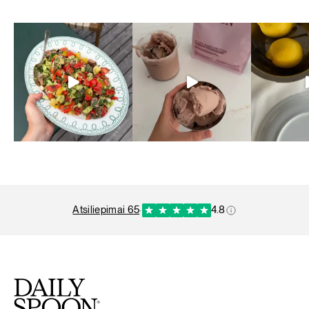
atsiliepimai 65
·
4.8