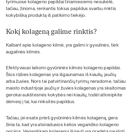
tyrimuose kolageno papildai tiriamiesiems nesukėlė,
tačiau, žinoma, renkantis tokius papildus svarbu rinktis
kokybišką produktą iš patikimo tiekėjo.
Kokį kolageną galime rinktis?
Kalbant apie kolageno kilmė, yra galimi ir gyvulinės, tiek
augalinės kilmės.
Efektyviausi laikomi gyvūninės kilmės kolageno papildai.
Šios rūšies kolagenas yra išgaunamas iš kiaulių, jaučių
arba žuvies. Nors tai patvirtinančių tyrimų neradome, tačiau
maisto industrijoje jaučių ir žuvies kolagenas yra skaitomas
gerokai aukštesnės kokybės nei kiaulių, todėl atkreipkite
dėmesį į tai, kai rinksitės papildus.
Tačiau, jei esate prieš gyvūninės kilmės kolageną, gera
žinia ta, kad yra atsiradusios kelios veganiško kolageno
opcijos. Veganiškam kolagenui išgauti yra pradėta naudoti