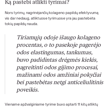
Ką pastebi atlikti tyrimai?
Nors tyrimų, nagrinėjančių kolageno papildų efektyvumą
vis dar nedaug, atliktuose tyrimuose yra jau pastebėta
tokių papildų nauda.
Tiriamųjų odoje išaugo kolageno
procentas, o to pasekoje pagerėjo
odos elastingumas, tankumas,
buvo padidintas drėgmės kiekis,
pagreitinti odos gijimo procesai,
mažinami odos amžiniai pokyčiai
bei pastebėtas netgi anticeliulitinis
poveikis.
Viename apžvalginiame tyrime buvo aptarti 11 kitų atliktų