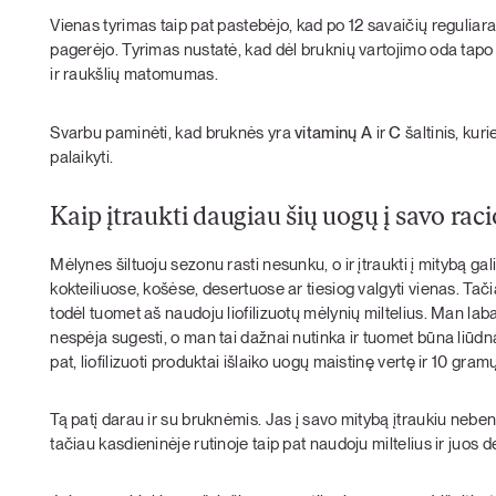
Vienas tyrimas taip pat pastebėjo, kad po 12 savaičių regulia
pagerėjo. Tyrimas nustatė, kad dėl bruknių vartojimo oda tapo 
ir raukšlių matomumas.
Svarbu paminėti, kad bruknės yra
vitaminų A
ir
C
šaltinis, kur
palaikyti.
Kaip įtraukti daugiau šių uogų į savo rac
Mėlynes šiltuoju sezonu rasti nesunku, o ir įtraukti į mitybą ga
kokteiliuose, košėse, desertuose ar tiesiog valgyti vienas. Tačiau
todėl tuomet aš naudoju liofilizuotų mėlynių miltelius. Man la
nespėja sugesti, o man tai dažnai nutinka ir tuomet būna liūdna ne
pat, liofilizuoti produktai išlaiko uogų maistinę vertę ir 10 gra
Tą patį darau ir su bruknėmis. Jas į savo mitybą įtraukiu nebent
tačiau kasdieninėje rutinoje taip pat naudoju miltelius ir juos d