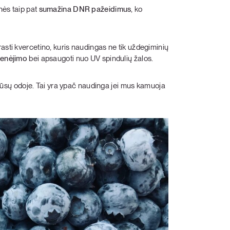
nės taip pat
sumažina DNR pažeidimus
, ko
asti kvercetino, kuris naudingas ne tik uždegiminių
senėjimo
bei apsaugoti nuo UV spindulių žalos.
sų odoje. Tai yra ypač naudinga jei mus kamuoja