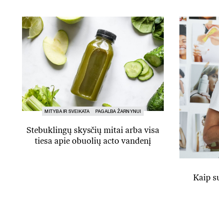
MITYBA IR SVEIKATA
PAGALBA ŽARNYNUI
Stebuklingų skysčių mitai arba visa
tiesa apie obuolių acto vandenį
Kaip s