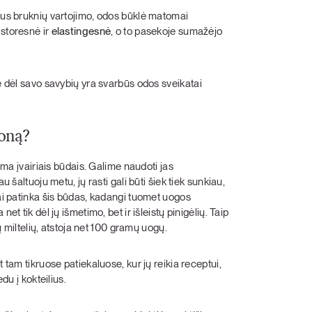
raus bruknių vartojimo, odos būklė matomai
storesnė ir
elastingesnė
, o to pasekoje sumažėjo
ie dėl savo savybių yra svarbūs odos sveikatai
ioną?
lima įvairiais būdais. Galime naudoti jas
 šaltuoju metu, jų rasti gali būti šiek tiek sunkiau,
bai patinka šis būdas, kadangi tuomet uogos
t tik dėl jų išmetimo, bet ir išleistų pinigėlių. Taip
mų miltelių, atstoja net 100 gramų uogų.
 tam tikruose patiekaluose, kur jų reikia receptui,
edu į kokteilius.