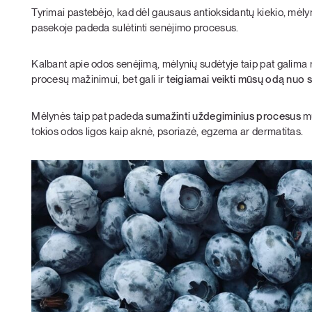
Tyrimai pastebėjo, kad dėl gausaus antioksidantų kiekio, mėly
pasekoje padeda sulėtinti senėjimo procesus.
Kalbant apie odos senėjimą, mėlynių sudėtyje taip pat galima r
procesų mažinimui, bet gali ir
teigiamai veikti mūsų odą nuo 
Mėlynės taip pat padeda
sumažinti uždegiminius procesus
mū
tokios odos ligos kaip aknė, psoriazė, egzema ar dermatitas.