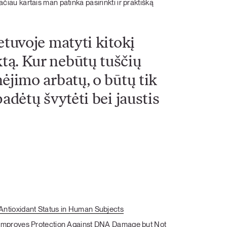
tačiau kartais man patinka pasirinkti ir praktišką
etuvoje matyti kitokį
tą. Kur nebūtų tuščių
ėjimo arbatų, o būtų tik
adėtų švytėti bei jaustis
Antioxidant Status in Human Subjects
 Improves Protection Against DNA Damage but Not