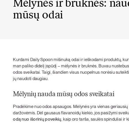
Mėlynės ir bruknės: nau
mūsų odai
Kurdami Daily Spoon mišinuką odai ir ieškodami produktų, kur
man paliko didelį įspūdį – mėlynės ir bruknės. Buvau nustebu
odos sveikatai. Taigi, šiandien visus nuopelnus norėsiu suteikti
jų naudoti daugiau.
Mėlynių nauda mūsų odos sveikatai
Pradėkime nuo odos apsaugos. Mėlynės yra vienas geriausių
daržovėmis. Dėl gausaus flavanoidų kiekio, jos pasižymi sve
odą nuo išorinių poveikių
, kaip oro tarša, saulės spinduliai i