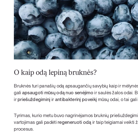
O kaip odą lepiną bruknės?
Bruknės turi panašių odą apsaugančių savybių kaip ir mėlynės. 
gali
apsaugoti mūsų odą nuo senėjimo
ir saulės žalos odai. B
ir
priešuždegiminį
ir
antibakterinį poveikį
mūsų odai, o tai gali
Tyrimas, kurio metu buvo nagrinėjamos bruknių priešuždegimin
vartojimas gali padėti
regeneruoti odą
ir taip teigiamai veikti
procesus.