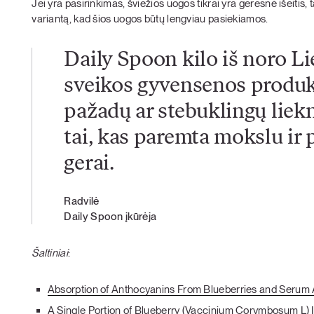
Jei yra pasirinkimas, šviežios uogos tikrai yra geresnė išeitis, 
variantą, kad šios uogos būtų lengviau pasiekiamos.
Daily Spoon kilo iš noro Li
sveikos gyvensenos produk
pažadų ar stebuklingų liekn
tai, kas paremta mokslu ir p
gerai.
Radvilė
Daily Spoon įkūrėja
Šaltiniai
:
Absorption of Anthocyanins From Blueberries and Serum 
A Single Portion of Blueberry (Vaccinium Corymbosum L)