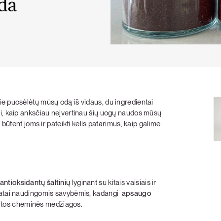
da
KARŠTI PATIEKALAI
PIETŪS / VAKARIENĖ
ie puosėlėtų mūsų odą iš vidaus, du ingredientai
si, kaip anksčiau neįvertinau šių uogų naudos mūsų
 būtent joms ir pateikti kelis patarimus, kaip galime
antioksidantų šaltinių
lyginant su kitais vaisiais ir
ikatai naudingomis savybėmis, kadangi
apsaugo
r kitos cheminės medžiagos.