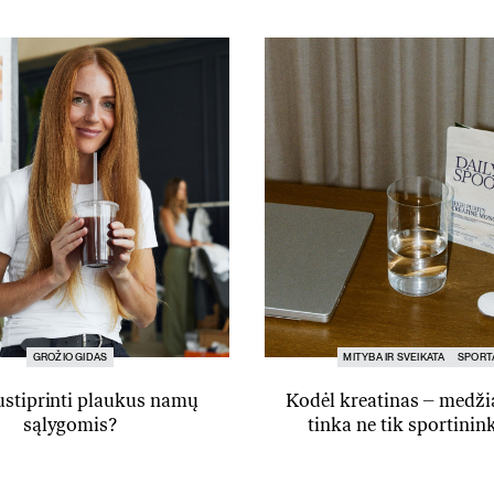
GROŽIO GIDAS
MITYBA IR SVEIKATA
SPORT
ustiprinti plaukus namų
Kodėl kreatinas – medži
sąlygomis?
tinka ne tik sportini