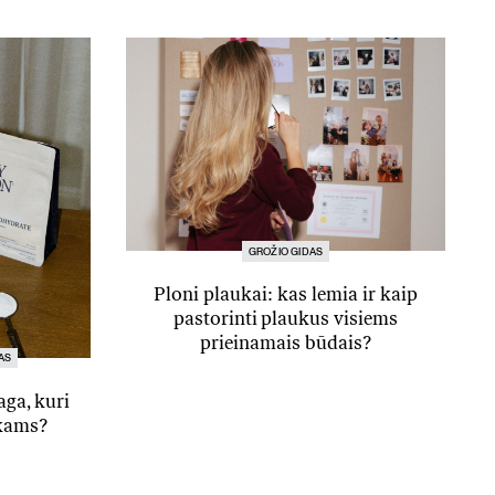
GROŽIO GIDAS
Ploni plaukai: kas lemia ir kaip
pastorinti plaukus visiems
prieinamais būdais?
AS
aga, kuri
nkams?