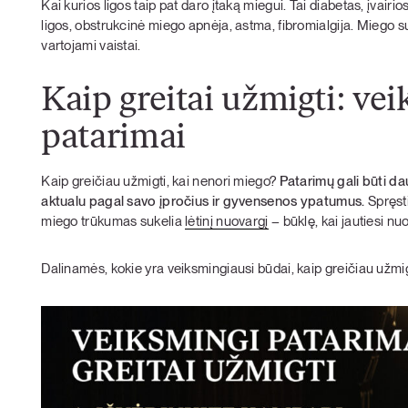
Kai kurios ligos taip pat daro įtaką miegui. Tai diabetas, įvairi
ligos, obstrukcinė miego apnėja, astma, fibromialgija. Miego sut
vartojami vaistai.
Kaip greitai užmigti: vei
patarimai
Kaip greičiau užmigti, kai nenori miego?
Patarimų gali būti dau
aktualu pagal savo įpročius ir gyvensenos ypatumus.
Spręst
miego trūkumas sukelia
lėtinį nuovargį
– būklę, kai jautiesi n
Dalinamės, kokie yra veiksmingiausi būdai, kaip greičiau užmig