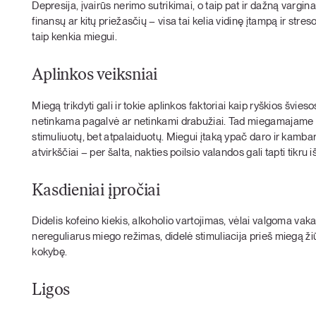
Depresija, įvairūs nerimo sutrikimai, o taip pat ir dažną vargin
finansų ar kitų priežasčių – visa tai kelia vidinę įtampą ir st
taip kenkia miegui.
Aplinkos veiksniai
Miegą trikdyti gali ir tokie aplinkos faktoriai kaip ryškios švie
netinkama pagalvė ar netinkami drabužiai. Tad miegamajame reik
stimuliuotų, bet atpalaiduotų. Miegui įtaką ypač daro ir kamba
atvirkščiai – per šalta, nakties poilsio valandos gali tapti tikru i
Kasdieniai įpročiai
Didelis kofeino kiekis, alkoholio vartojimas, vėlai valgoma va
nereguliarus miego režimas, didelė stimuliacija prieš miegą žiūr
kokybę.
Ligos