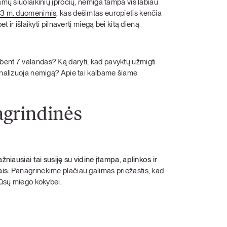
amų šiuolaikinių įpročių, nemiga tampa vis labiau
023 m. duomenimis
, kas dešimtas europietis kenčia
t ir išlaikyti pilnavertį miegą bei kitą dieną
oti bent 7 valandas? Ką daryti, kad pavyktų užmigti
ignalizuoja nemigą? Apie tai kalbame šiame
agrindinės
žniausiai tai susiję su vidine įtampa, aplinkos ir
ais.
Panagrinėkime plačiau galimas priežastis, kad
 mūsų miego kokybei.