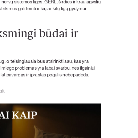
os nervų sistemos ligos, GERL, širdies ir kraujagyslių
rikimus gali lemti ir šių ar kitų ligų gydymui
ksmingi būdai ir
g, o teisingiausia bus atsirinkti sau, kas yra
i miego problemas yra labai svarbu, nes ilgainiui
uolat pavargęs ir įprastas pogulis nebepadeda.
ti.