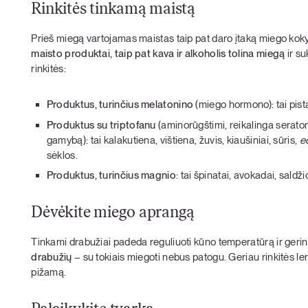
Rinkitės tinkamą maistą
Prieš miegą vartojamas maistas taip pat daro įtaką miego kok
maisto produktai, taip pat kava ir alkoholis tolina miegą
ir s
rinkitės:
Produktus, turinčius melatonino
(miego hormono): tai pista
Produktus su triptofanu
(aminorūgštimi, reikalinga seraton
gamybą): tai kalakutiena, vištiena, žuvis, kiaušiniai, sūris,
e
sėklos.
Produktus, turinčius magnio
: tai špinatai, avokadai, saldž
Dėvėkite miego aprangą
Tinkami drabužiai padeda reguliuoti kūno temperatūrą ir ger
drabužių
– su tokiais miegoti nebus patogu. Geriau rinkitės le
pižamą.