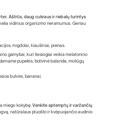
ybei.
Aštrūs, daug cukraus ir riebalų turintys
ukelia vidinius organizmo neramumus. Geriau
cijos, migdolai, kiaušiniai, pienas.
ino gamybai, kuri tiesiogiai veikia melatonino
damame
pupelės, bolivinė balanda, moliūgų
iosios bulvės, bananai.
ina miego kokybę.
Venkite aptemptų ir varžančių
ngvą, natūralaus pluošto ir kvėpuojančio audinio