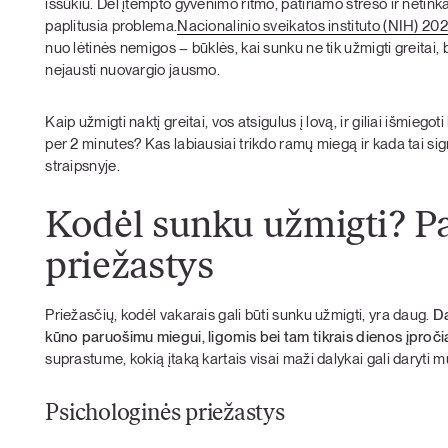
iššūkiu. Dėl įtempto gyvenimo ritmo, patiriamo streso ir netink
paplitusia problema.
Nacionalinio sveikatos instituto (NIH) 2
nuo lėtinės nemigos – būklės, kai sunku ne tik užmigti greitai, be
nejausti nuovargio jausmo.
Kaip užmigti naktį greitai, vos atsigulus į lovą, ir giliai išmieg
per 2 minutes? Kas labiausiai trikdo ramų miegą ir kada tai s
straipsnyje.
Kodėl sunku užmigti? P
priežastys
Priežasčių, kodėl vakarais gali būti sunku užmigti, yra daug.
Da
kūno paruošimu miegui, ligomis bei tam tikrais dienos įproči
suprastume, kokią įtaką kartais visai maži dalykai gali daryti
Psichologinės priežastys