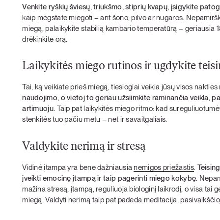
Venkite ryškių šviesų, triukšmo, stiprių kvapų, įsigykite patog
kaip mėgstate miegoti – ant šono, pilvo ar nugaros. Nepamirški
miegą, palaikykite stabilią kambario temperatūrą – geriausia 
drėkinkite orą.
Laikykitės miego rutinos ir ugdykite teis
Tai, ką veikiate prieš miegą, tiesiogiai veikia jūsų visos nakti
naudojimo, o vietoj to geriau užsiimkite raminančia veikla, 
artimuoju.
Taip pat laikykitės miego ritmo: kad sureguliuotumėt
stenkitės tuo pačiu metu – net ir savaitgaliais.
Valdykite nerimą ir stresą
Vidinė įtampa yra bene dažniausia
nemigos priežastis
.
Teisin
įveikti emocinę įtampą ir taip pagerinti miego kokybę
. Nepam
mažina stresą, įtampą, reguliuoja biologinį laikrodį, o visa tai 
miegą. Valdyti nerimą taip pat padeda meditacija, pasivaikščio