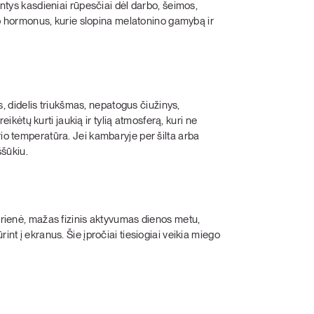
antys kasdieniai rūpesčiai dėl darbo, šeimos,
reso hormonus, kurie slopina melatonino gamybą ir
sos, didelis triukšmas, nepatogus čiužinys,
ėtų kurti jaukią ir tylią atmosferą, kuri ne
rio temperatūra. Jei kambaryje per šilta arba
ššūkiu.
karienė, mažas fizinis aktyvumas dienos metu,
int į ekranus. Šie įpročiai tiesiogiai veikia miego