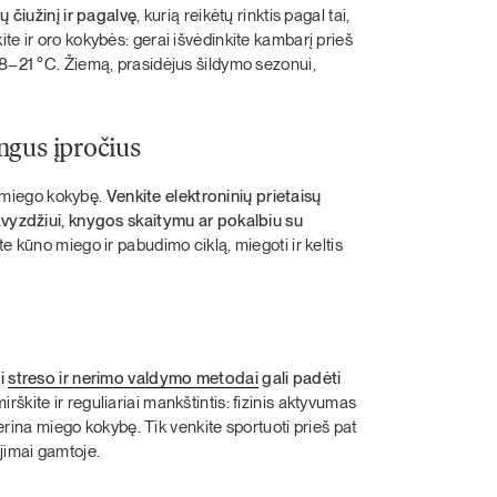
ų čiužinį ir pagalvę
, kurią reikėtų rinktis pagal tai,
te ir oro kokybės: gerai išvėdinkite kambarį prieš
18–21 °C. Žiemą, prasidėjus šildymo sezonui,
ingus įpročius
es miego kokybę.
Venkite elektroninių prietaisų
pavyzdžiui, knygos skaitymu ar pokalbiu su
e kūno miego ir pabudimo ciklą, miegoti ir keltis
gi
streso ir nerimo valdymo metodai
gali padėti
irškite ir reguliariai mankštintis: fizinis aktyvumas
gerina miego kokybę. Tik venkite sportuoti prieš pat
jimai gamtoje.