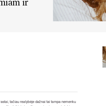
miam ir
KARŠTI PATIEKALAI
PIETŪS / VAKARIENĖ
prastai, tačiau realybėje dažnai tai tampa nemenku