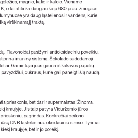
eležies, magnio, kalio ir kalcio. Viename
K, o tai atitinka daugiau kaip 680 proc. žmogaus
alumynuose yra daug ląstelienos ir vandens, kurie
iką virškinamąjį traktą.
ų. Flavonoidai pasižymi antioksidaciniu poveikiu,
i stiprina imuninę sistemą. Šokolado sudedamoji
teliai. Gamintojai juos gauna iš kakavos pupelių.
 pavyzdžiui, cukraus, kurie gali paneigti šią naudą.
is prieskonis, bet dar ir supermaistas! Žinoma,
 kraujyje. Jis taip pat yra Viduržemio jūros
 prieskonių, pagrindas. Konkrečiai ceilono
mūsų DNR ląsteles nuo oksidacinio streso. Tyrimai
ekį kraujyje, bet ir jo poreikį.