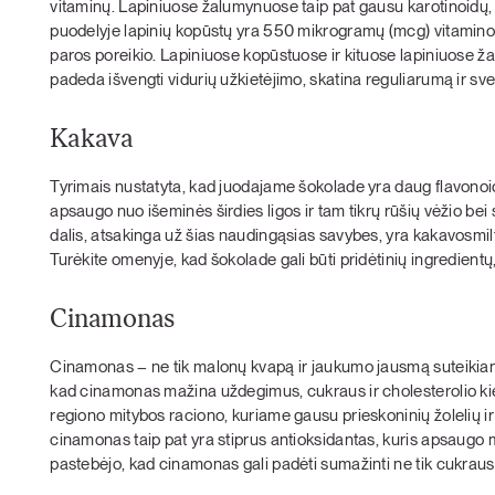
vitaminų. Lapiniuose žalumynuose taip pat gausu karotinoidų, g
puodelyje lapinių kopūstų yra 550 mikrogramų (mcg) vitamino 
paros poreikio. Lapiniuose kopūstuose ir kituose lapiniuose ž
padeda išvengti vidurių užkietėjimo, skatina reguliarumą ir sve
Kakava
Tyrimais nustatyta, kad juodajame šokolade yra daug flavonoid
apsaugo nuo išeminės širdies ligos ir tam tikrų rūšių vėžio be
dalis, atsakinga už šias naudingąsias savybes, yra kakavos
mil
Turėkite omenyje, kad šokolade gali būti pridėtinių ingredientų,
Cinamonas
Cinamonas – ne tik malonų kvapą ir jaukumo jausmą suteikiant
kad cinamonas mažina uždegimus, cukraus ir cholesterolio kiekį
regiono mitybos raciono, kuriame gausu prieskoninių žolelių ir
cinamonas taip pat yra stiprus antioksidantas, kuris apsaugo 
pastebėjo, kad cinamonas gali padėti sumažinti ne tik cukraus ki