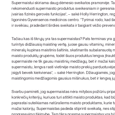
Supermaistui skiriama daug dėmesio sveikatos pramonėje. Tai 
rekomenduoti supermaisto produktus sveikesniam ir geresnia
įvairias fizinės gerovės funkcijas”, – sakė Holly Herrington, 
ligoninės Gyvensenos medicinos centro. “Tyrimai rodo, kad šie
ir sveikiau, pradedant širdies sveikata ir baigiant vėžio prevenc
Tačiau kas iš tikrųjų yra tas supermaistas? Pats terminas yra
turintys didžiausią maistinę vertę, juose gausu vitaminų, mineral
mineralų kupinas maistinis šaltinis, skatinantis subalansuotą
maisto produktų grupėms, todėl šiuos produktus lengva įtraukti
supermaiste ne tik gausu maistinių medžiagų, bet ir mažai kalo
supermaistu, lengva rasti vietinėje maisto prekių parduotuvėje 
įsigyti beveik kiekvienas”, – sakė Herrington. Džiaugiamės, jog
maistingomis medžiagomis gausius mišinukus, bet ir lengvą j
Svarbu paminėti, jog supermaistas nėra mitybos požiūriu pripa
konkrečių kriterijų, kuriuos turi atitikti maisto produktas, kad 
paprastai suteikiamas natūraliems maisto produktams, kurie tu
mažai kalorijų. Supermaistas padeda stiprinti sveikatą, nes sti
progresavimo tikimybę. Tam tikra prasme supermaistas yra būten