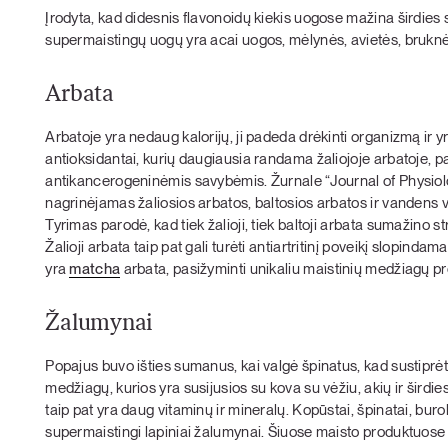
Įrodyta, kad didesnis flavonoidų kiekis uogose mažina širdies 
supermaistingų uogų yra acai uogos, mėlynės, avietės, bruknės
Arbata
Arbatoje yra nedaug kalorijų, ji padeda drėkinti organizmą ir yr
antioksidantai, kurių daugiausia randama žaliojoje arbatoje,
antikancerogeninėmis savybėmis. Žurnale “Journal of Physio
nagrinėjamas žaliosios arbatos, baltosios arbatos ir vandens va
Tyrimas parodė, kad tiek žalioji, tiek baltoji arbata sumažino str
Žalioji arbata taip pat gali turėti antiartritinį poveikį slopin
yra
matcha
arbata, pasižyminti unikaliu maistinių medžiagų pro
Žalumynai
Popajus buvo išties sumanus, kai valgė špinatus, kad sustiprė
medžiagų, kurios yra susijusios su kova su vėžiu, akių ir širdi
taip pat yra daug vitaminų ir mineralų. Kopūstai, špinatai, buro
supermaistingi lapiniai žalumynai. Šiuose maisto produktuose 