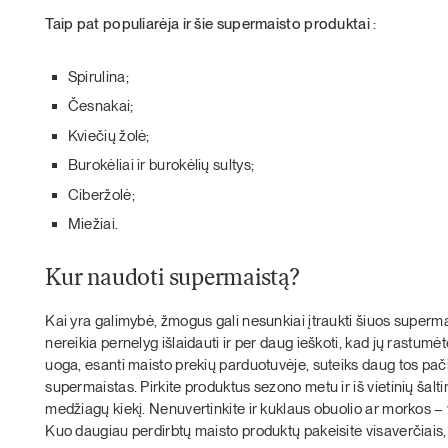
Taip pat populiarėja ir šie supermaisto produktai
:
Spirulina;
Česnakai;
Kviečių žolė;
Burokėliai ir burokėlių sultys;
Ciberžolė;
Miežiai.
Kur naudoti supermaistą?
Kai yra galimybė, žmogus gali nesunkiai įtraukti šiuos superma
nereikia pernelyg išlaidauti ir per daug ieškoti, kad jų rastumėt
uoga, esanti maisto prekių parduotuvėje, suteiks daug tos pa
supermaistas. Pirkite produktus sezono metu ir iš vietinių šalti
medžiagų kiekį. Nenuvertinkite ir kuklaus obuolio ar morkos – 
Kuo daugiau perdirbtų maisto produktų pakeisite visaverčiais,