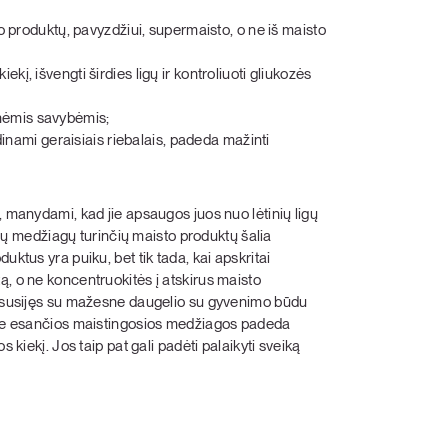
to produktų, pavyzdžiui, supermaisto, o ne iš maisto
į, išvengti širdies ligų ir kontroliuoti gliukozės
nėmis savybėmis;
adinami geraisiais riebalais, padeda mažinti
, manydami, kad jie apsaugos juos nuo lėtinių ligų
inių medžiagų turinčių maisto produktų šalia
ktus yra puiku, bet tik tada, kai apskritai
ą, o ne koncentruokitės į atskirus maisto
ra susijęs su mažesne daugelio su gyvenimo būdu
uose esančios maistingosios medžiagos padeda
 kiekį. Jos taip pat gali padėti palaikyti sveiką