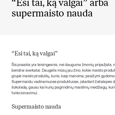
“Esi tai, ką valgai” arba
supermaisto nauda
“Esi tai, ką valgai”
Šis posakis yra teisingesnis, nei dauguma žmonių pripažįsta, ne
bendrai sveikatai. Daugelis mūsų jau žino, kokie maisto produkt
grupė maisto produktų, kurie, kaip manoma, pasižymi gydomosi
Supermaistu vadinamuose produktuose, įskaitant žalialapes dar
šokoladą, gausu kai kurių pagrindinių maistinių medžiagų, kuri
funkcionavimui.
Supermaisto nauda