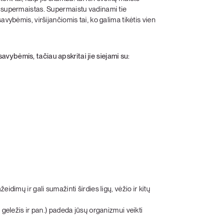
a supermaistas. Supermaistu vadinami tie
vybėmis, viršijančiomis tai, ko galima tikėtis vien
vybėmis, tačiau apskritai jie siejami su:
idimų ir gali sumažinti širdies ligų, vėžio ir kitų
 geležis ir pan.) padeda jūsų organizmui veikti