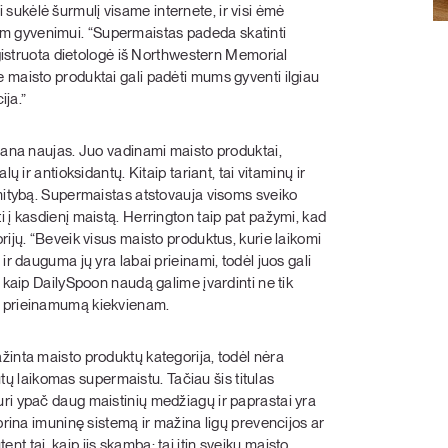
sukėlė šurmulį visame internete, ir visi ėmė
m gyvenimui. “Supermaistas padeda skatinti
registruota dietologė iš Northwestern Memorial
 maisto produktai gali padėti mums gyventi ilgiau
ija.”
 gana naujas. Juo vadinami maisto produktai,
ų ir antioksidantų. Kitaip tariant, tai vitaminų ir
 mitybą. Supermaistas atstovauja visoms sveiko
 į kasdienį maistą. Herrington taip pat pažymi, kad
rijų. “Beveik visus maisto produktus, kurie laikomi
ir dauguma jų yra labai prieinami, todėl juos gali
 kaip DailySpoon naudą galime įvardinti ne tik
ų prieinamumą kiekvienam.
žinta maisto produktų kategorija, todėl nėra
būtų laikomas supermaistu. Tačiau šis titulas
ri ypač daug maistinių medžiagų ir paprastai yra
prina imuninę sistemą ir mažina ligų prevencijos ar
t tai, kaip jis skamba: tai itin sveikų maisto