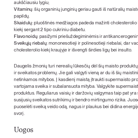
aukščiausiu lygiu;
Vitaminų:
šių organinių junginių geriau gauti iš natūralių mais
papildų.
Skaidulų:
pluoštinės medžiagos padeda mažinti cholesterolio kiek
kiekį sergant 2 tipo cukriniu diabetu.
Flavonoidų:
pasižymi priešuždegiminėmis ir antikancerogeni
Sveikųjų riebalų:
mononesotieji ir polinesotieji riebalai, dar v
cholesterolio kiekį kraujyje ir išvengti širdies ligų bei insulto.
Daugelis žmonių turi nerealių lūkesčių dėl šių maisto produktų
ir sveikatos problemų. Jie gali valgyti vieną ar du iš šių maist
netinkamos mitybos. Į kasdienį maistą įtraukti supermaisto produ
vartojama sveika ir subalansuota mityba. Valgykite supermaist
produktus. Reguliarus vaisių ir daržovių valgymas taip pat y
susijusių sveikatos sutrikimų ir bendro mirtingumo rizika. J
puoselėti sveiką veido odą, nagus ir plaukus bei didina energijos
svorį.
Uogos