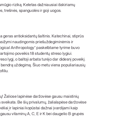
smūgio riziką. Keletas dažniausiai išskiriamų
, trešnės, spanguolės ir goji uogos.
a geras antioksidantų šaltinis. Katechinai, stiprūs
 pasižymi naudingomis priešuždegiminėmis ir
logical Anthropology” paskelbtame tyrime buvo
rtojimo poveikis 18 studentų streso lygiui.
eso lygį, o baltoji arbata turėjo dar didesnį poveikį.
dama bendrą uždegimą. Šiuo metu viena populiariausių
filiu.
tų! Žaliose lapinėse daržovėse gausu maistinių
es sveikata. Be šių privalumų, žalialapėse daržovėse
kėliai
ir lapiniai kopūstai dažnai įvardijami kaip
gausu vitaminų A, C, E ir K bei daugelio B grupės