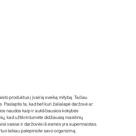
isto produktus į įvairią sveiką mitybą. Tačiau
e. Paslaptis ta, kad bet kuri žalialapė daržovė ar
čios naudos kaip ir aukščiausios kokybės
nių, kad užtikrintumėte didžiausią maistinių
visi vaisiai ir daržovės iš esmės yra supermaistas.
 tuo labiau palepinsite savo organizmą.