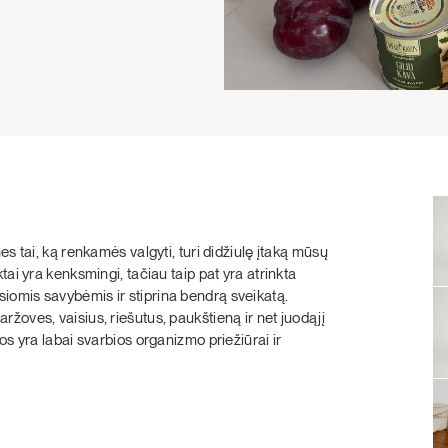
KARŠTI PATIEKALAI
PIETŪS / VAKARIENĖ
s tai, ką renkamės valgyti, turi didžiulę įtaką mūsų
ai yra kenksmingi, tačiau taip pat yra atrinkta
omis savybėmis ir stiprina bendrą sveikatą.
žoves, vaisius, riešutus, paukštieną ir net juodąjį
os yra labai svarbios organizmo priežiūrai ir