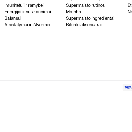
Imunitetui ir ramybei
Supermaisto rutinos
Et
Energijai ir susikaupimui
Matcha
Na
Balansui
Supermaisto ingredientai
Atsistatymui ir ištvermei
Ritualų aksesuarai