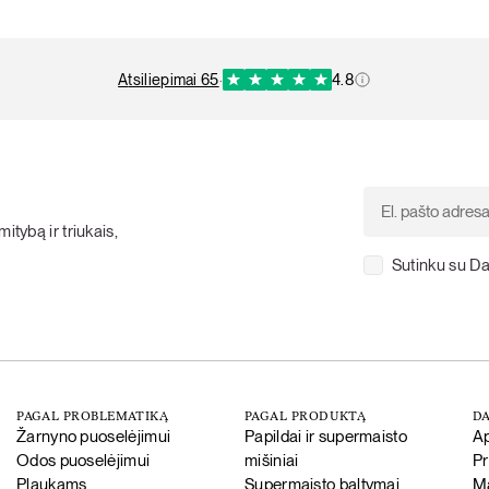
atsiliepimai 65
·
4.8
itybą ir triukais,
Sutinku su Da
PAGAL PROBLEMATIKĄ
PAGAL PRODUKTĄ
DA
Žarnyno puoselėjimui
Papildai ir supermaisto
A
Odos puoselėjimui
mišiniai
P
Plaukams
Supermaisto baltymai
Ma