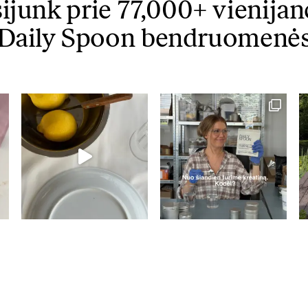
sijunk prie 77,000+ vienijan
KARŠTI PATIEKALAI
PIETŪS / VAKARIENĖ
Daily Spoon bendruomenė