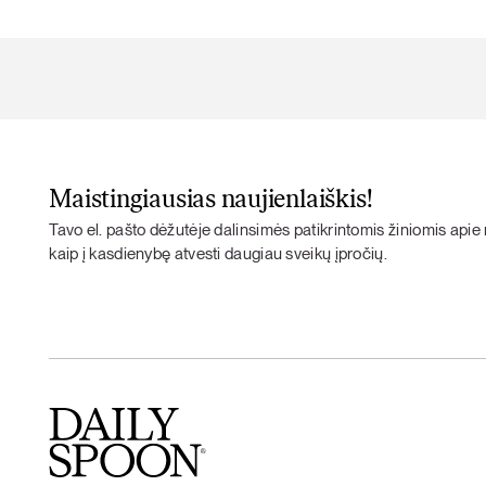
Maistingiausias naujienlaiškis!
Tavo el. pašto dėžutėje dalinsimės patikrintomis žiniomis apie m
kaip į kasdienybę atvesti daugiau sveikų įpročių.