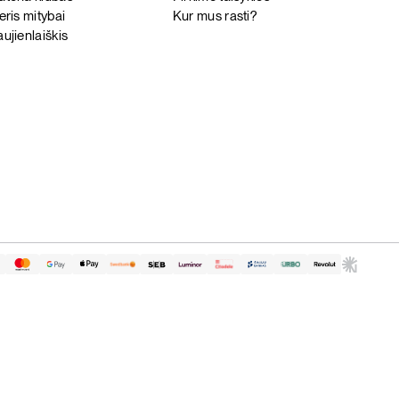
eris mitybai
Kur mus rasti?
ujienlaiškis