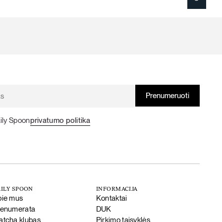
ily Spoon
privatumo politika
ILY SPOON
INFORMACIJA
pie mus
Kontaktai
renumerata
DUK
tcha klubas
Pirkimo taisyklės