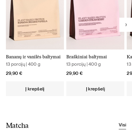
Bananų ir vanilės baltymai
Braškiniai baltymai
Ka
13 porcijų | 400 g
13 porcijų | 400 g
13
29,90
€
29,90
€
2
Į krepšelį
Į krepšelį
Visi
Matcha