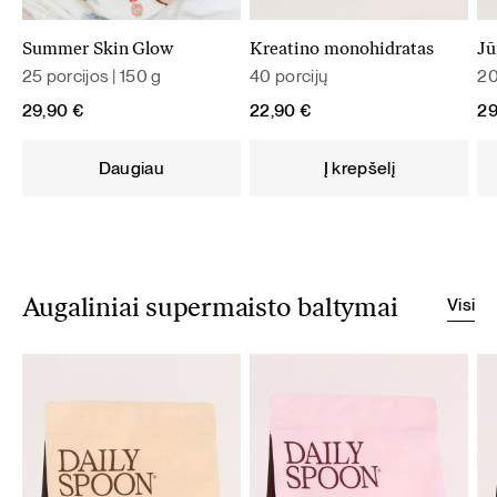
Summer Skin Glow
Kreatino monohidratas
Jū
25 porcijos | 150 g
40 porcijų
20
29,90
€
22,90
€
2
Daugiau
Į krepšelį
Visi
Augaliniai supermaisto baltymai