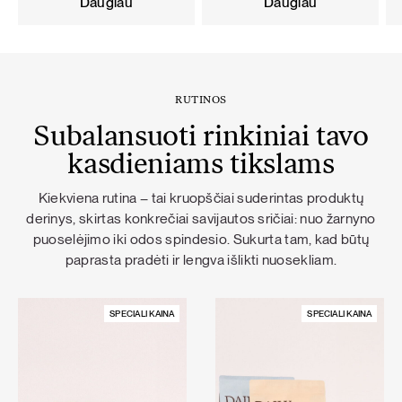
Daugiau
Daugiau
RUTINOS
Subalansuoti rinkiniai tavo
kasdieniams tikslams
Kiekviena rutina – tai kruopščiai suderintas produktų
derinys, skirtas konkrečiai savijautos sričiai: nuo žarnyno
puoselėjimo iki odos spindesio. Sukurta tam, kad būtų
paprasta pradėti ir lengva išlikti nuosekliam.
SPECIALI KAINA
SPECIALI KAINA