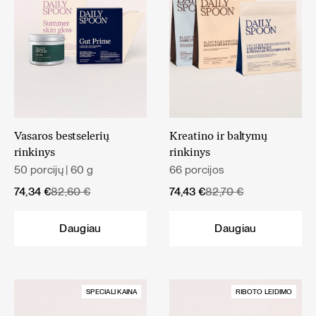
Vasaros bestselerių
Kreatino ir baltymų
rinkinys
rinkinys
50 porcijų | 60 g
66 porcijos
Original
Current
Original
Current
74,34
€
82,60
€
74,43
€
82,70
€
price
price
price
price
was:
is:
was:
is:
Daugiau
Daugiau
82,60 €.
74,34 €.
82,70 €.
74,43 €.
SPECIALI KAINA
RIBOTO LEIDIMO