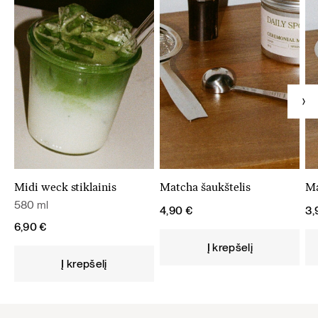
Midi weck stiklainis
Matcha šaukštelis
Ma
580 ml
4,90
€
3
6,90
€
Į krepšelį
Į krepšelį