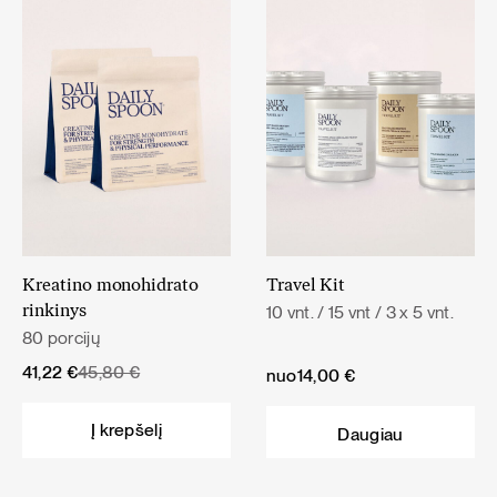
Kreatino monohidrato
Travel Kit
10 vnt. / 15 vnt / 3 x 5 vnt.
rinkinys
80 porcijų
Original
Current
41,22
€
45,80
€
nuo
14,00
€
price
price
was:
is:
Į krepšelį
Daugiau
45,80 €.
41,22 €.