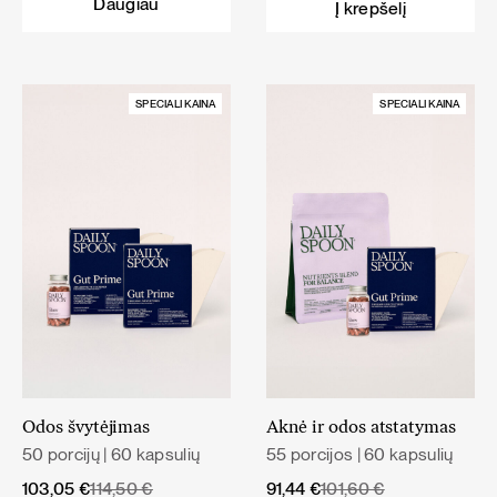
Daugiau
Į krepšelį
59,80 €.
50,83 €.
93,20 €.
83,88 €.
SPECIALI KAINA
SPECIALI KAINA
Odos švytėjimas
Aknė ir odos atstatymas
50 porcijų | 60 kapsulių
55 porcijos | 60 kapsulių
Original
Current
Original
Current
103,05
€
114,50
€
91,44
€
101,60
€