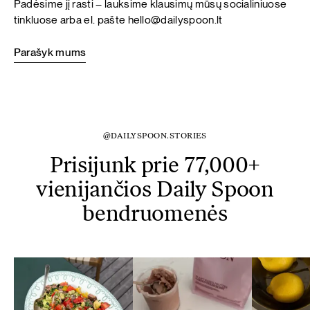
Padėsime jį rasti – lauksime klausimų mūsų socialiniuose
tinkluose arba el. pašte
hello@dailyspoon.lt
Parašyk mums
@DAILYSPOON.STORIES
Prisijunk prie 77,000+
vienijančios Daily Spoon
bendruomenės