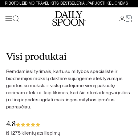
RIBOTO LEIDIMO TRAVEL KITS: BESTSELERIAI, PARUOŠTI KELIONĖMS
1
Paieška
Eiti prie turinio
Visi produktai
Remdamiesi tyrimais, kartu su mitybos specialiste ir
biochemijos mokslų daktare sujungėme efektyvumą iš
gamtos su mokslu ir viską sudėjome vieną pakuotę
norimam efektui. Taip tikimės, kad šie ritualai lengvai įsilies
į rutiną ir padės ugdyti maistingos mitybos įpročius
paprasčiau.
4.8
iš 1275 klientų atsiliepimų