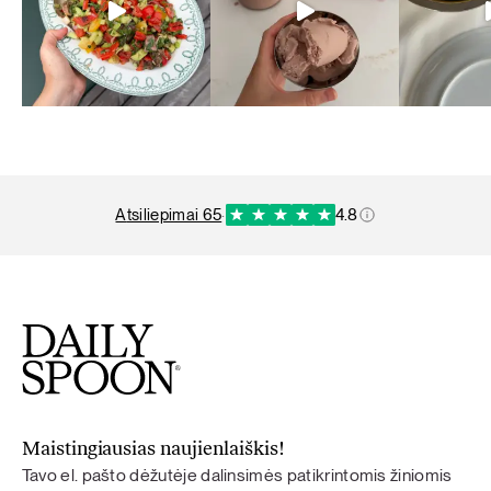
atsiliepimai 65
·
4.8
Maistingiausias naujienlaiškis!
Tavo el. pašto dėžutėje dalinsimės patikrintomis žiniomis