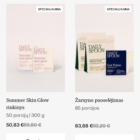
SPECIALI KAINA
SPECIALI KAINA
Summer Skin Glow
Žarnyno puoselėjimas
85 porcijos
rinkinys
50 porcijų | 300 g
Original
Current
50,83
€
59,80
€
Original
Current
83,88
€
93,20
€
price
price
price
price
was:
is:
was:
is: