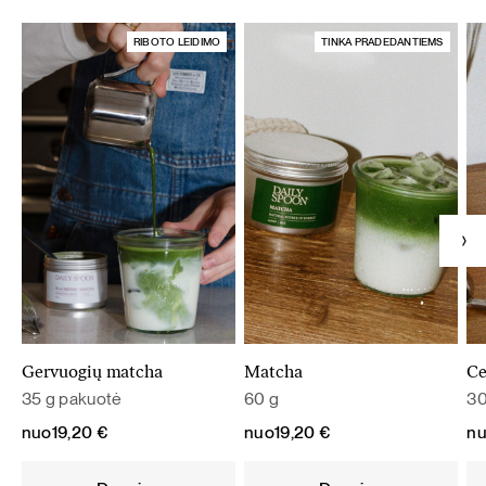
RIBOTO LEIDIMO
TINKA PRADEDANTIEMS
Gervuogių matcha
Matcha
Ce
35 g pakuotė
60 g
30
nuo
19,20
€
nuo
19,20
€
n