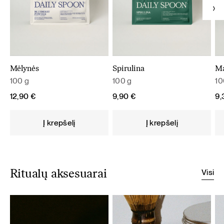
Mėlynės
Spirulina
M
100 g
100 g
10
12,90
€
9,90
€
9
Į krepšelį
Į krepšelį
Visi
Ritualų aksesuarai