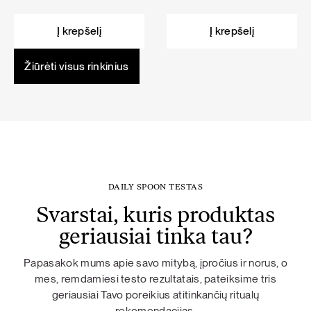
price
price
price
price
was:
is:
was:
is:
Į krepšelį
Į krepšelį
114,50 €.
103,05 €.
101,60 €.
91,44 €.
Žiūrėti visus rinkinius
DAILY SPOON TESTAS
Svarstai, kuris produktas
geriausiai tinka tau?
Papasakok mums apie savo mitybą, įpročius ir norus, o
mes, remdamiesi testo rezultatais, pateiksime tris
geriausiai Tavo poreikius atitinkančių ritualų
rekomendacijas.