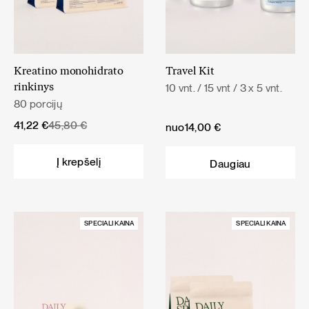
Kreatino monohidrato
Travel Kit
10 vnt. / 15 vnt / 3 x 5 vnt.
rinkinys
80 porcijų
Original
Current
41,22
€
45,80
€
nuo
14,00
€
price
price
was:
is:
Į krepšelį
Daugiau
45,80 €.
41,22 €.
SPECIALI KAINA
SPECIALI KAINA