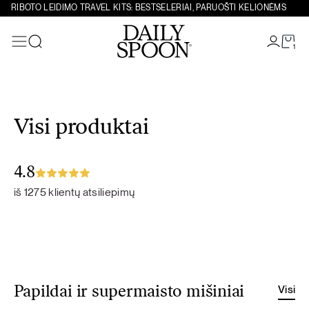
RIBOTO LEIDIMO TRAVEL KITS: BESTSELERIAI, PARUOŠTI KELIONĖMS
1
Paieška
Eiti prie turinio
Visi produktai
4.8
iš 1275 klientų atsiliepimų
Visi
Papildai ir supermaisto mišiniai