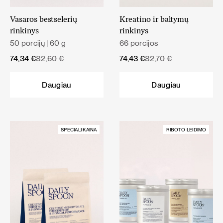
Vasaros bestselerių
Kreatino ir baltymų
rinkinys
rinkinys
50 porcijų | 60 g
66 porcijos
Original
Current
Original
Current
74,34
€
82,60
€
74,43
€
82,70
€
price
price
price
price
was:
is:
was:
is:
Daugiau
Daugiau
82,60 €.
74,34 €.
82,70 €.
74,43 €.
SPECIALI KAINA
RIBOTO LEIDIMO