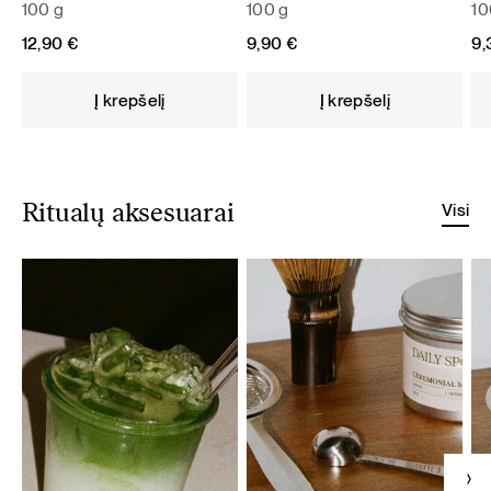
100 g
100 g
10
12,90
€
9,90
€
9
Į krepšelį
Į krepšelį
Visi
Ritualų aksesuarai