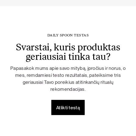
DAILY SPOON TESTAS
Svarstai, kuris produktas
geriausiai tinka tau?
Papasakok mums apie savo mitybą, įpročius ir norus, o
mes, remdamiesi testo rezultatais, pateiksime tris
geriausiai Tavo poreikius atitinkančių ritualų
rekomendacijas.
Atlikti testą