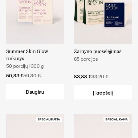
Summer Skin Glow
Žarnyno puoselėjimas
85 porcijos
rinkinys
50 porcijų | 300 g
Original
Current
50,83
€
59,80
€
Original
Current
83,88
€
93,20
€
price
price
price
price
was:
is:
was:
is:
Daugiau
Į krepšelį
59,80 €.
50,83 €.
93,20 €.
83,88 €.
SPECIALI KAINA
SPECIALI KAINA