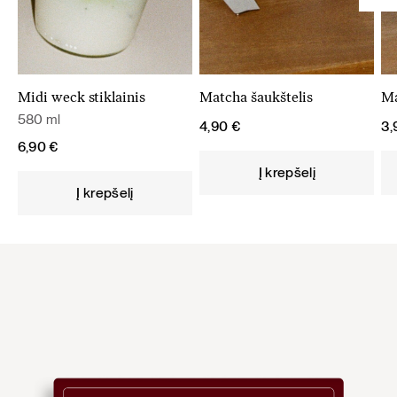
Midi weck stiklainis
Matcha šaukštelis
Ma
580 ml
4,90
€
3
6,90
€
Į krepšelį
Į krepšelį