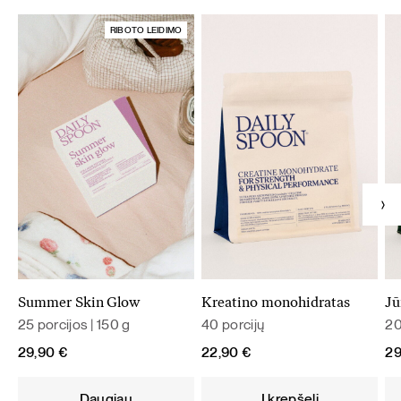
RIBOTO LEIDIMO
Summer Skin Glow
Kreatino monohidratas
Jū
25 porcijos | 150 g
40 porcijų
20
29,90
€
22,90
€
2
Daugiau
Į krepšelį