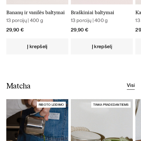
Bananų ir vanilės baltymai
Braškiniai baltymai
Ka
13 porcijų | 400 g
13 porcijų | 400 g
13
29,90
€
29,90
€
2
Į krepšelį
Į krepšelį
Visi
Matcha
RIBOTO LEIDIMO
TINKA PRADEDANTIEMS