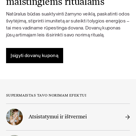
maistingiems ritualams
Natūralus būdas suaktyvinti žarnyno veiklą, paskatinti odos
švytėjimą, stiprinti imunitetą ar suteikti tolygios energijos –
tai mes vadiname rūpestinga dovana. Dovanų kuponas
jūsų artimajam leis išsirinkti savo norimą ritualą.
Įsigyti dovanų kuponą
SUPERMAISTAS TAVO NORIMAM EFEKTUI
Atsistatymui ir ištvermei