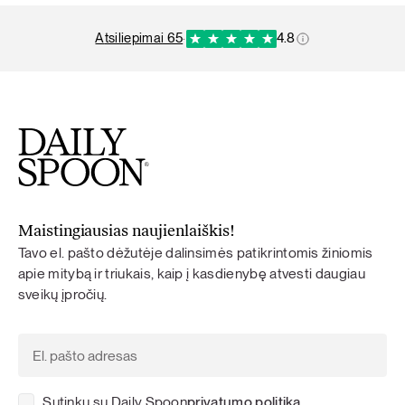
atsiliepimai 65
·
4.8
Maistingiausias naujienlaiškis!
Tavo el. pašto dėžutėje dalinsimės patikrintomis žiniomis
apie mitybą ir triukais, kaip į kasdienybę atvesti daugiau
sveikų įpročių.
Sutinku su Daily Spoon
privatumo politika