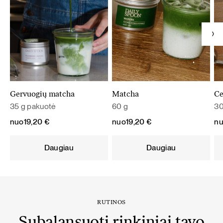
Gervuogių matcha
Matcha
Ce
35 g pakuotė
60 g
30
nuo
19,20
€
nuo
19,20
€
n
Daugiau
Daugiau
RUTINOS