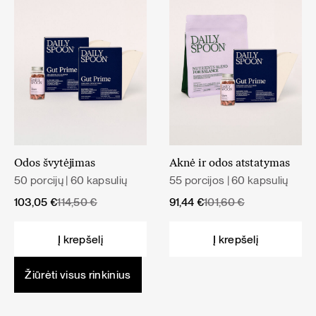
Odos švytėjimas
Aknė ir odos atstatymas
50 porcijų | 60 kapsulių
55 porcijos | 60 kapsulių
Original
Current
Original
Current
103,05
€
114,50
€
91,44
€
101,60
€
price
price
price
price
was:
is:
was:
is:
Į krepšelį
Į krepšelį
114,50 €.
103,05 €.
101,60 €.
91,44 €.
Žiūrėti visus rinkinius