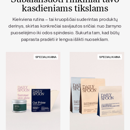
Subalansuoti rinkiniai tavo
kasdieniams tikslams
Kiekviena rutina – tai kruopščiai suderintas produktų
derinys, skirtas konkrečiai savijautos sričiai: nuo žarnyno
puoselėjimo iki odos spindesio. Sukurta tam, kad būtų
paprasta pradėti ir lengva išlikti nuosekliam.
SPECIALI KAINA
SPECIALI KAINA