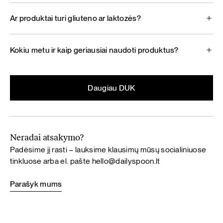
Ar produktai turi gliuteno ar laktozės?
Kokiu metu ir kaip geriausiai naudoti produktus?
Daugiau DUK
Neradai atsakymo?
Padėsime jį rasti – lauksime klausimų mūsų socialiniuose
tinkluose arba el. pašte
hello@dailyspoon.lt
Parašyk mums