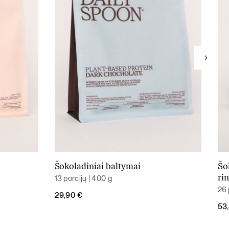
Šokoladiniai baltymai
Šo
Į krepšelį
13 porcijų | 400 g
ri
26 
29,90
€
Ori
Cur
53
pri
pri
was
is: