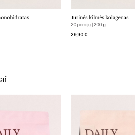
monohidratas
Jūrinės kilmės kolagenas
Į krepšelį
Į krepšelį
20 porcijų | 200 g
29,90
€
ai