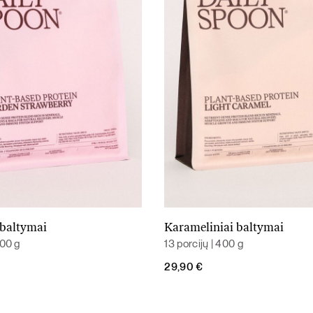
 baltymai
Karameliniai baltymai
Į krepšelį
Į krepšelį
400 g
13 porcijų | 400 g
29,90
€