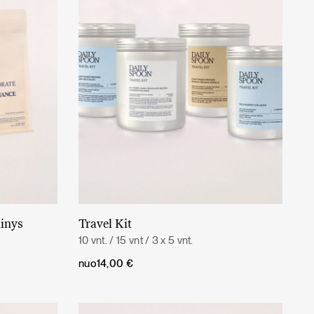
inys
Travel Kit
Daugiau
10 vnt. / 15 vnt / 3 x 5 vnt.
nuo
14,00
€