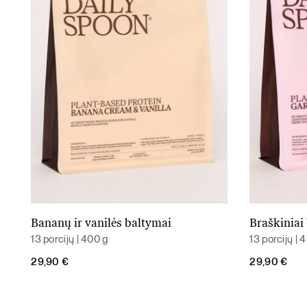
Bananų ir vanilės baltymai
Braškiniai
Į krepšelį
13 porcijų | 400 g
13 porcijų | 
29,90
€
29,90
€