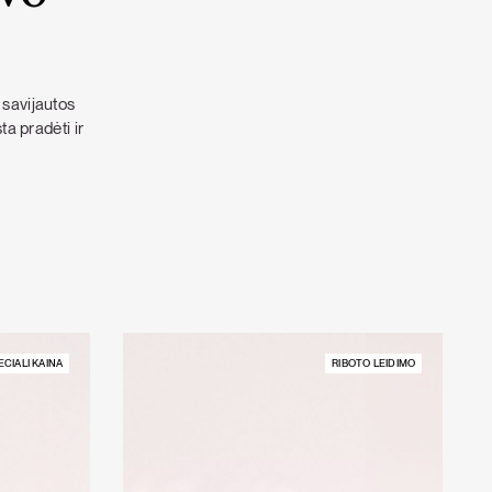
 savijautos
a pradėti ir
ECIALI KAINA
RIBOTO LEIDIMO