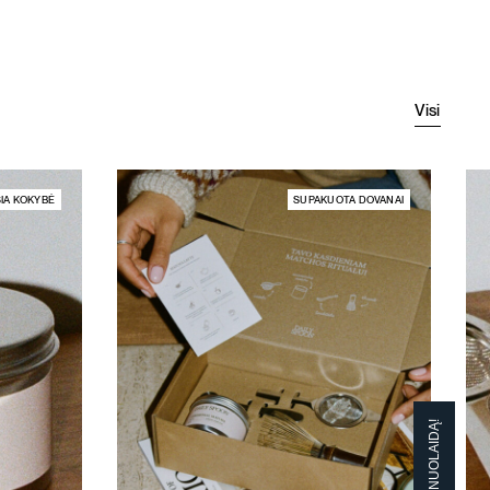
59,
53,
Visi
IA KOKYBĖ
SUPAKUOTA DOVANAI