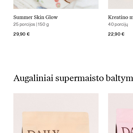
Summer Skin Glow
Kreatino 
Daugiau
25 porcijos | 150 g
40 porcijų
29,90
€
22,90
€
Augaliniai supermaisto baltym