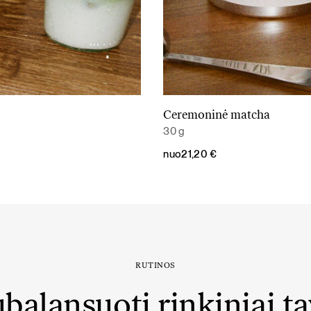
Ceremoninė matcha
Daugiau
Daugiau
30 g
nuo
21,20
€
RUTINOS
balansuoti rinkiniai t