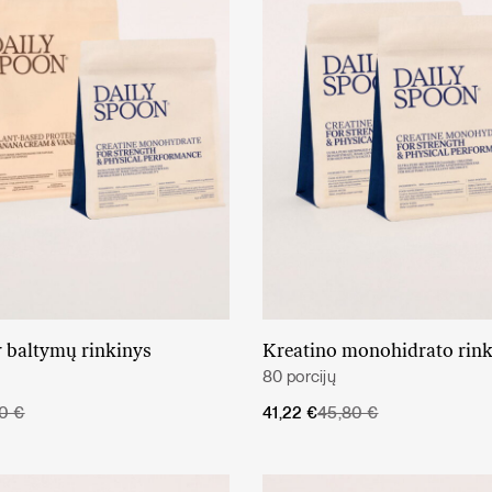
r baltymų rinkinys
Kreatino monohidrato rink
Daugiau
Į krepšelį
80 porcijų
Original
Current
70
€
41,22
€
45,80
€
price
price
was:
is:
45,80 €.
41,22 €.