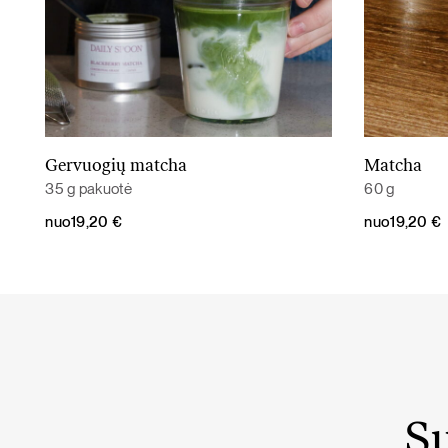
Gervuogių matcha
Matcha
Daugiau
35 g pakuotė
60 g
nuo
19,20
€
nuo
19,20
€
Su