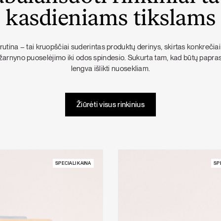
kasdieniams tikslams
rutina – tai kruopščiai suderintas produktų derinys, skirtas konkrečiai
o žarnyno puoselėjimo iki odos spindesio. Sukurta tam, kad būtų paprast
lengva išlikti nuosekliam.
Žiūrėti visus rinkinius
SPECIALI KAINA
SP