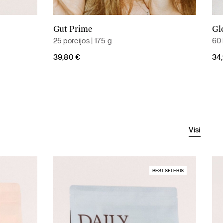
Gut Prime
Gl
Į krepšelį
25 porcijos | 175 g
60 
39,80
€
34
Visi
BESTSELERIS