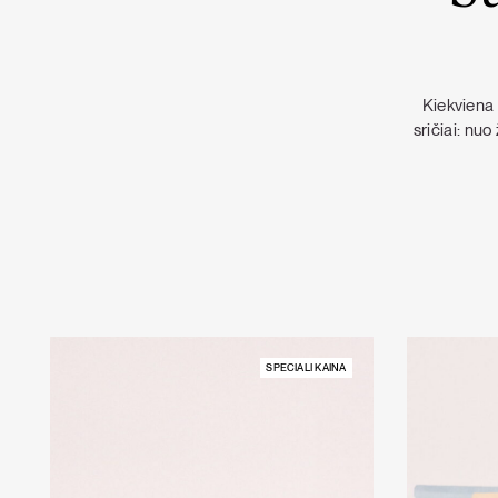
Kiekviena 
sričiai: nu
SPECIALI KAINA