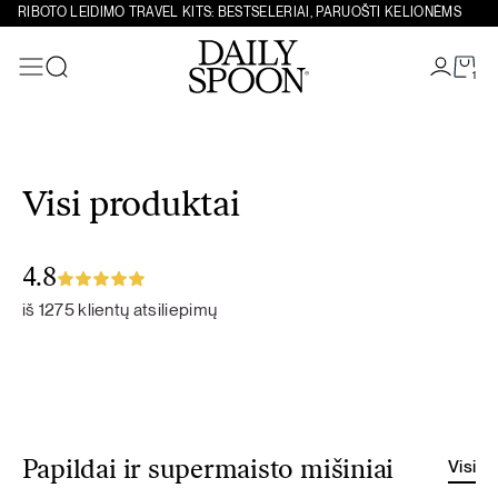
RIBOTO LEIDIMO TRAVEL KITS: BESTSELERIAI, PARUOŠTI KELIONĖMS
1
Paieška
Eiti prie turinio
Visi produktai
4.8
iš 1275 klientų atsiliepimų
Visi
Papildai ir supermaisto mišiniai