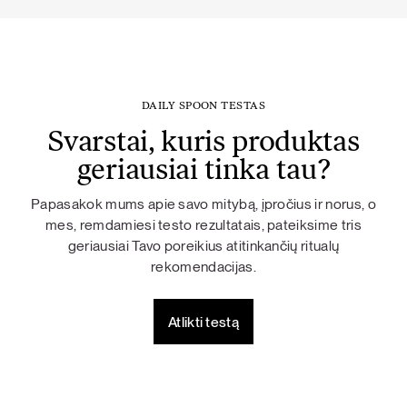
DAILY SPOON TESTAS
Svarstai, kuris produktas
geriausiai tinka tau?
Papasakok mums apie savo mitybą, įpročius ir norus, o
mes, remdamiesi testo rezultatais, pateiksime tris
geriausiai Tavo poreikius atitinkančių ritualų
rekomendacijas.
Atlikti testą