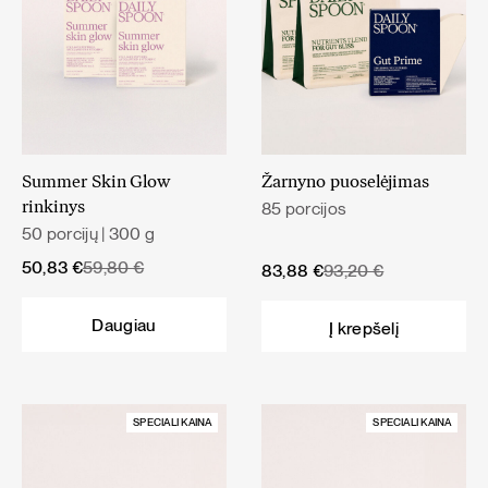
Summer Skin Glow
Žarnyno puoselėjimas
85 porcijos
rinkinys
50 porcijų | 300 g
Original
Current
50,83
€
59,80
€
Original
Current
83,88
€
93,20
€
price
price
price
price
was:
is:
was:
is:
Daugiau
Į krepšelį
59,80 €.
50,83 €.
93,20 €.
83,88 €.
SPECIALI KAINA
SPECIALI KAINA