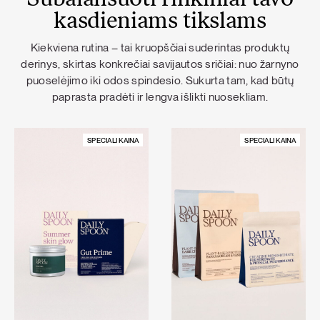
Subalansuoti rinkiniai tavo
kasdieniams tikslams
Kiekviena rutina – tai kruopščiai suderintas produktų
derinys, skirtas konkrečiai savijautos sričiai: nuo žarnyno
puoselėjimo iki odos spindesio. Sukurta tam, kad būtų
paprasta pradėti ir lengva išlikti nuosekliam.
SPECIALI KAINA
SPECIALI KAINA