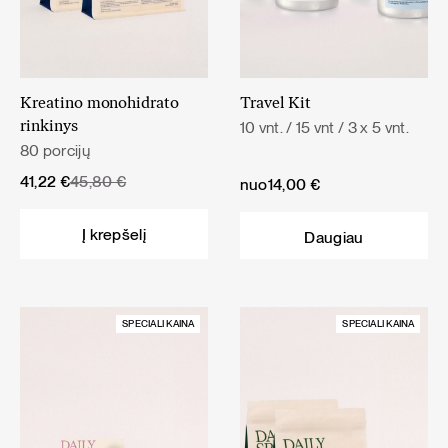
Kreatino monohidrato
Travel Kit
10 vnt. / 15 vnt / 3 x 5 vnt.
rinkinys
80 porcijų
Original
Current
41,22
€
45,80
€
nuo
14,00
€
price
price
was:
is:
Į krepšelį
Daugiau
45,80 €.
41,22 €.
SPECIALI KAINA
SPECIALI KAINA