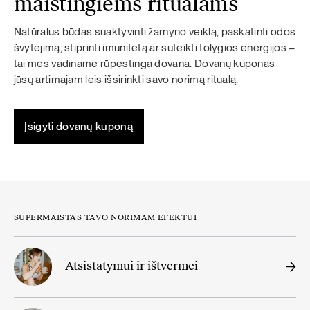
maistingiems ritualams
Natūralus būdas suaktyvinti žarnyno veiklą, paskatinti odos
švytėjimą, stiprinti imunitetą ar suteikti tolygios energijos –
tai mes vadiname rūpestinga dovana. Dovanų kuponas
jūsų artimajam leis išsirinkti savo norimą ritualą.
Įsigyti dovanų kuponą
SUPERMAISTAS TAVO NORIMAM EFEKTUI
Atsistatymui ir ištvermei