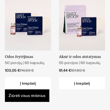
Odos švytėjimas
Aknė ir odos atstatymas
50 porcijų | 60 kapsulių
55 porcijos | 60 kapsulių
Original
Current
Original
Current
103,05
€
114,50
€
91,44
€
101,60
€
price
price
price
price
was:
is:
was:
is:
Į krepšelį
Į krepšelį
114,50 €.
103,05 €.
101,60 €.
91,44 €.
Žiūrėti visus rinkinius