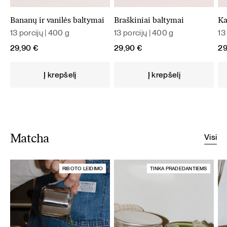
Bananų ir vanilės baltymai
Braškiniai baltymai
Ka
13 porcijų | 400 g
13 porcijų | 400 g
13
29,90
€
29,90
€
2
Į krepšelį
Į krepšelį
Visi
Matcha
RIBOTO LEIDIMO
TINKA PRADEDANTIEMS