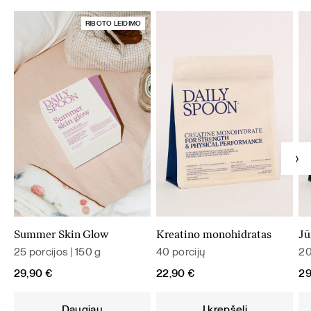
RIBOTO LEIDIMO
Summer Skin Glow
Kreatino monohidratas
Jū
25 porcijos | 150 g
40 porcijų
20
29,90
€
22,90
€
2
Daugiau
Į krepšelį