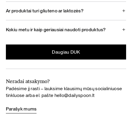
Ar produktai turi gliuteno ar laktozės?
Kokiu metu ir kaip geriausiai naudoti produktus?
Daugiau DUK
Neradai atsakymo?
Padėsime jį rasti – lauksime klausimų mūsų socialiniuose
tinkluose arba el. pašte
hello@dailyspoon.lt
Parašyk mums