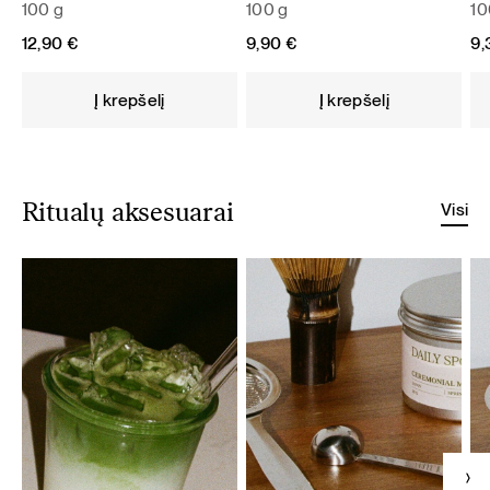
100 g
100 g
10
12,90
€
9,90
€
9
Į krepšelį
Į krepšelį
Visi
Ritualų aksesuarai