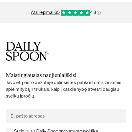
atsiliepimai 65
·
4.8
Maistingiausias naujienlaiškis!
Tavo el. pašto dėžutėje dalinsimės patikrintomis žiniomis
apie mitybą ir triukais, kaip į kasdienybę atvesti daugiau
sveikų įpročių.
Sutinku su Daily Spoon
privatumo politika