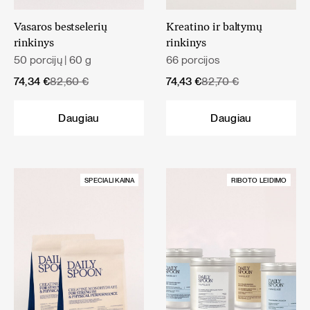
Vasaros bestselerių
Kreatino ir baltymų
rinkinys
rinkinys
50 porcijų | 60 g
66 porcijos
Original
Current
Original
Current
74,34
€
82,60
€
74,43
€
82,70
€
price
price
price
price
was:
is:
was:
is:
Daugiau
Daugiau
82,60 €.
74,34 €.
82,70 €.
74,43 €.
SPECIALI KAINA
RIBOTO LEIDIMO