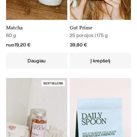
Matcha
Gut Prime
60 g
25 porcijos | 175 g
nuo
19,20
€
39,80
€
Daugiau
Į krepšelį
BESTSELERIS