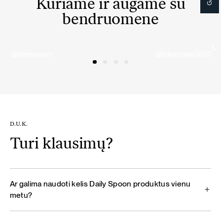
Kuriame ir augame su
bendruomene
@simonacym
@linksmuole3000
D.U.K.
Turi klausimų?
Ar galima naudoti kelis Daily Spoon produktus vienu
metu?