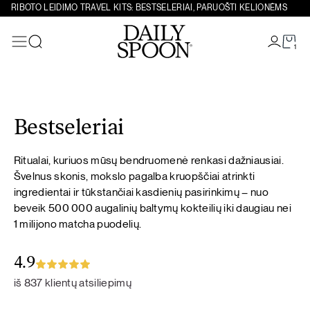
RIBOTO LEIDIMO TRAVEL KITS: BESTSELERIAI, PARUOŠTI KELIONĖMS
1
Paieška
Eiti prie turinio
Bestseleriai
Ritualai, kuriuos mūsų bendruomenė renkasi dažniausiai.
Švelnus skonis, mokslo pagalba kruopščiai atrinkti
ingredientai ir tūkstančiai kasdienių pasirinkimų – nuo
beveik 500 000 augalinių baltymų kokteilių iki daugiau nei
1 milijono matcha puodelių.
4.9
iš 837 klientų atsiliepimų