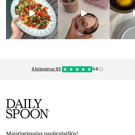
atsiliepimai 65
·
4.8
Maistingiausias naujienlaiškis!