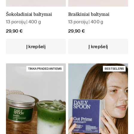
Šokoladiniai baltymai
Braškiniai baltymai
13 porcijų | 400 g
13 porcijų | 400 g
29,90
€
29,90
€
Į krepšelį
Į krepšelį
TINKA PRADEDANTIEMS
BESTSELERIS