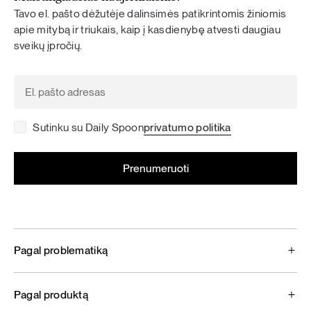
Tavo el. pašto dėžutėje dalinsimės patikrintomis žiniomis
apie mitybą ir triukais, kaip į kasdienybę atvesti daugiau
sveikų įpročių.
Sutinku su Daily Spoon
privatumo politika
Pagal problematiką
Pagal produktą