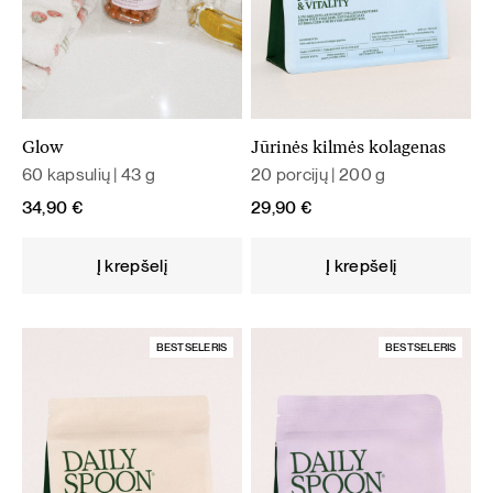
Glow
Jūrinės kilmės kolagenas
60 kapsulių | 43 g
20 porcijų | 200 g
34,90
€
29,90
€
Į krepšelį
Į krepšelį
BESTSELERIS
BESTSELERIS