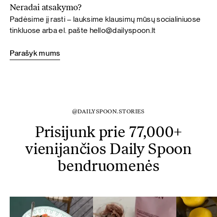
Neradai atsakymo?
Padėsime jį rasti – lauksime klausimų mūsų socialiniuose
tinkluose arba el. pašte
hello@dailyspoon.lt
Parašyk mums
@DAILYSPOON.STORIES
Prisijunk prie 77,000+
vienijančios Daily Spoon
bendruomenės