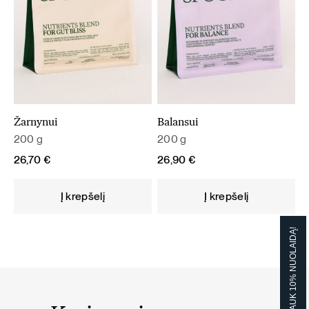
Žarnynui
Balansui
200 g
200 g
26,70
€
26,90
€
Į krepšelį
Į krepšelį
GAUK 10% NUOLAIDĄ!