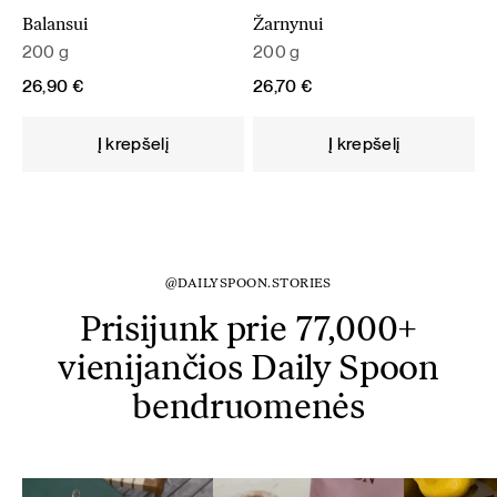
Balansui
Žarnynui
200 g
200 g
26,90
€
26,70
€
Į krepšelį
Į krepšelį
@DAILYSPOON.STORIES
Prisijunk prie 77,000+
vienijančios Daily Spoon
bendruomenės