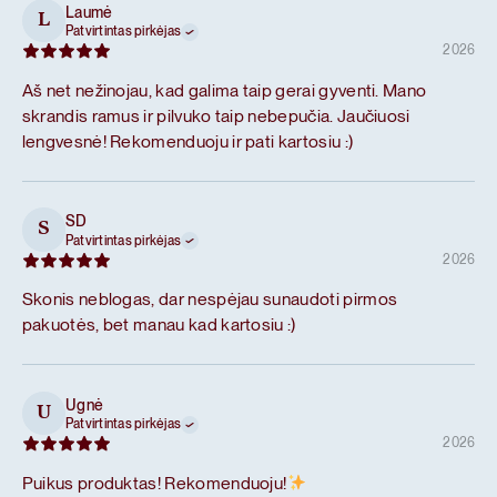
Laumė
L
Patvirtintas pirkėjas
2026
Aš net nežinojau, kad galima taip gerai gyventi. Mano
skrandis ramus ir pilvuko taip nebepučia. Jaučiuosi
lengvesnė! Rekomenduoju ir pati kartosiu :)
SD
S
Patvirtintas pirkėjas
2026
Skonis neblogas, dar nespėjau sunaudoti pirmos
pakuotės, bet manau kad kartosiu :)
Ugnė
U
Patvirtintas pirkėjas
2026
Puikus produktas! Rekomenduoju!