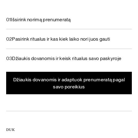
01
Išsirink norimą prenumeratą
02
Pasirink ritualus ir kas kiek laiko nori juos gauti
03
Džiaukis dovanomis ir keisk ritualus savo paskyroje
Džiaukis dovanomis ir adaptuok prenumeratą pagal
savo poreikius
DUK