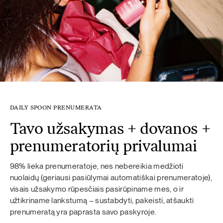
DAILY SPOON PRENUMERATA
Tavo užsakymas + dovanos +
prenumeratorių privalumai
98% lieka prenumeratoje, nes nebereikia medžioti
nuolaidų (geriausi pasiūlymai automatiškai prenumeratoje),
visais užsakymo rūpesčiais pasirūpiname mes, o ir
užtikriname lankstumą – sustabdyti, pakeisti, atšaukti
prenumeratą yra paprasta savo paskyroje.