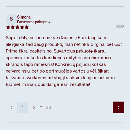
Simona
S
Patvirtintas pirkėjas
2026
Super dalykas jautriaskrandžiams :) Esu daug kam
alergiška, tad daug produktų man netinka, dirgina, bet Gut
Prime tikrai pasiteisino. Suvartojus pakuotę (kartu
specialiai nekeitus kasdienės mitybos įpročių) mano
skrandis tapo ramesnis! Konkrečių pojūčių kol kas
neįvardinsiu, bet po pertraukėlės vartosiu vėl, šįkart
taikysiu ir sveikesnę mitybą, įtrauksiu daugiau baltymų,
tuomet, manau, bus dar geresni rezultatai!
...
1
2
28