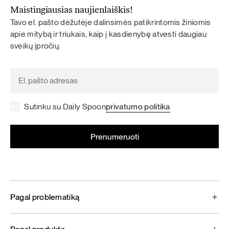
Maistingiausias naujienlaiškis!
Tavo el. pašto dėžutėje dalinsimės patikrintomis žiniomis
apie mitybą ir triukais, kaip į kasdienybę atvesti daugiau
sveikų įpročių.
Sutinku su Daily Spoon
privatumo politika
Pagal problematiką