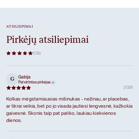
ATSILIEPIMAI
Pirkėjų atsiliepimai
(136)
Gabija
G
Patvirtintas pirkėjas
2026
Kolkas mėgstamiausias mišinukas - nežinau, ar placebas,
ar tikrai veikia, bet po jo visada jautiesi lengvesnė, kažkokia
gaivesnė. Skonis taip pat patiko, laukiau kiekvienos
dienos.