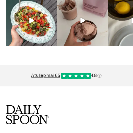
atsiliepimai 65
·
4.8