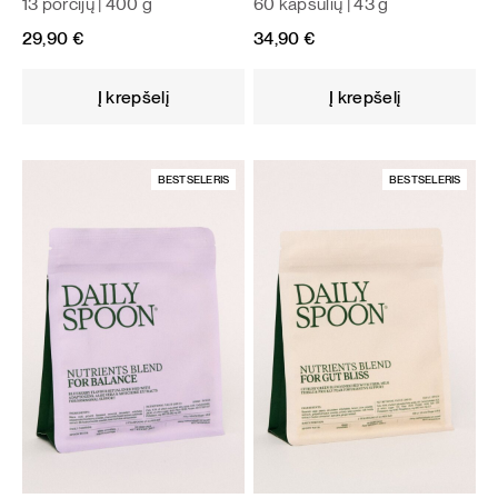
13 porcijų | 400 g
60 kapsulių | 43 g
29,90
€
34,90
€
Į krepšelį
Į krepšelį
BESTSELERIS
BESTSELERIS