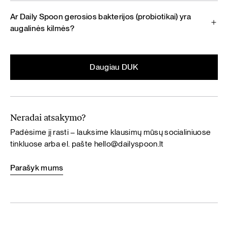
Ar Daily Spoon gerosios bakterijos (probiotikai) yra
augalinės kilmės?
Daugiau DUK
Neradai atsakymo?
Padėsime jį rasti – lauksime klausimų mūsų socialiniuose
tinkluose arba el. pašte
hello@dailyspoon.lt
Parašyk mums