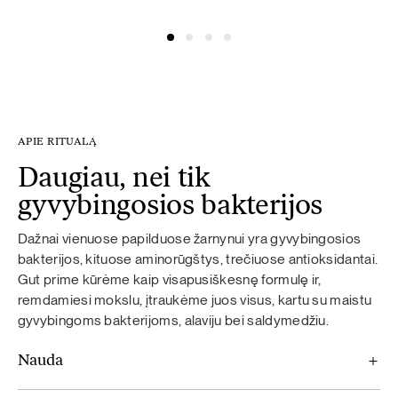
@simonacym
@nojusber
APIE RITUALĄ
Daugiau, nei tik
gyvybingosios bakterijos
Dažnai vienuose papilduose žarnynui yra gyvybingosios
bakterijos, kituose aminorūgštys, trečiuose antioksidantai.
Gut prime kūrėme kaip visapusiškesnę formulę ir,
remdamiesi mokslu, įtraukėme juos visus, kartu su maistu
gyvybingoms bakterijoms, alaviju bei saldymedžiu.
Nauda