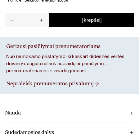
Formulė
Bendruomenė
Kaip naudoti
produkto
Į krepšelį
kiekis:
Gut
Prime
Geriausi pasiūlymai prenumeratoriams
Nuo nemokamo pristatymo iki kaskart didesnės vertės
dovanų: daugiau nelauk nuolaidų ar pasiūlymų –
prenumeratoriams jie visada geriausi.
Nepraleisk prenumeratos privalumų
Nauda
Gut Prime formulė papildys kasdienę mitybą 2 milijardais
gyvybingų bakterijų ir ingredientais iš gamtos, o gerosios
Sudedamosios dalys
žarnyno bakterijos bus pamaitintos arabinogalaktanu iš