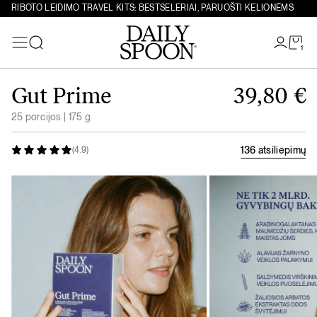
RIBOTO LEIDIMO TRAVEL KITS: BESTSELERIAI, PARUOŠTI KELIONĖMS
1
Paieška
Eiti prie turinio
Gut Prime
39,80
€
25 porcijos | 175 g
136 atsiliepimų
(4.9)