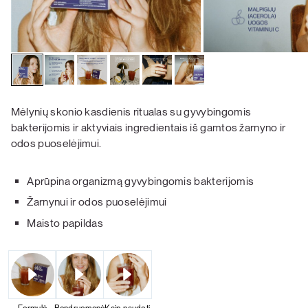
Mėlynių skonio kasdienis ritualas su gyvybingomis
bakterijomis ir aktyviais ingredientais iš gamtos žarnyno ir
odos puoselėjimui.
Aprūpina organizmą gyvybingomis bakterijomis
Žarnynui ir odos puoselėjimui
Maisto papildas