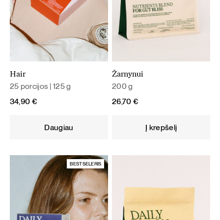
Hair
Žarnynui
25 porcijos | 125 g
200 g
34,90
€
26,70
€
Daugiau
Į krepšelį
BESTSELERIS