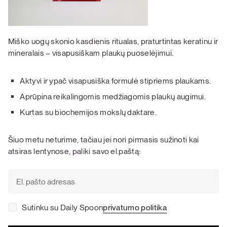
Miško uogų skonio kasdienis ritualas, praturtintas keratinu ir
mineralais – visapusiškam plaukų puoselėjimui.
Aktyvi ir ypač visapusiška formulė stipriems plaukams.
Aprūpina reikalingomis medžiagomis plaukų augimui.
Kurtas su biochemijos mokslų daktare.
Šiuo metu neturime, tačiau jei nori pirmasis sužinoti kai
atsiras lentynose, paliki savo el.paštą:
Sutinku su Daily Spoon
privatumo politika