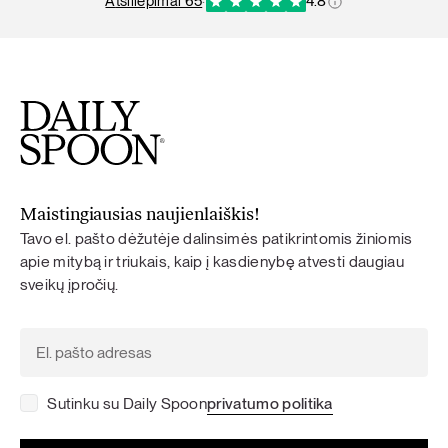
atsiliepimai 65
·
4.8
Maistingiausias naujienlaiškis!
Tavo el. pašto dėžutėje dalinsimės patikrintomis žiniomis
apie mitybą ir triukais, kaip į kasdienybę atvesti daugiau
sveikų įpročių.
Sutinku su Daily Spoon
privatumo politika