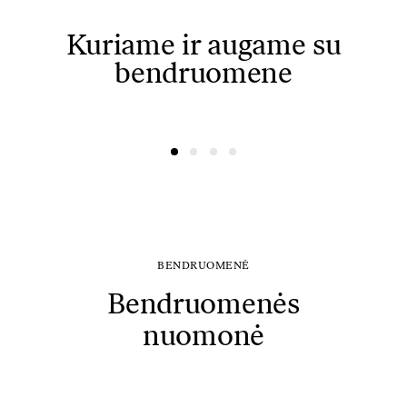
Kuriame ir augame su
bendruomene
@ausreee
@dovydasvaisovas
BENDRUOMENĖ
Bendruomenės
nuomonė