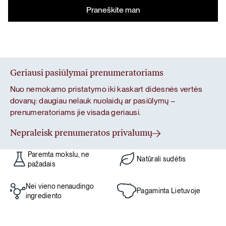
Geriausi pasiūlymai prenumeratoriams
Nuo nemokamo pristatymo iki kaskart didesnės vertės
dovanų: daugiau nelauk nuolaidų ar pasiūlymų –
prenumeratoriams jie visada geriausi.
Nepraleisk prenumeratos privalumų
Paremta mokslu, ne
Natūrali sudėtis
pažadais
Nei vieno nenaudingo
Pagaminta Lietuvoje
ingrediento