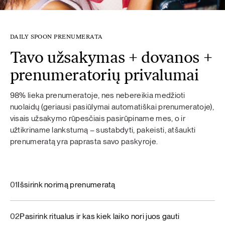
DAILY SPOON PRENUMERATA
Tavo užsakymas + dovanos +
prenumeratorių privalumai
98% lieka prenumeratoje, nes nebereikia medžioti
nuolaidų (geriausi pasiūlymai automatiškai prenumeratoje),
visais užsakymo rūpesčiais pasirūpiname mes, o ir
užtikriname lankstumą – sustabdyti, pakeisti, atšaukti
prenumeratą yra paprasta savo paskyroje.
01
Išsirink norimą prenumeratą
02
Pasirink ritualus ir kas kiek laiko nori juos gauti