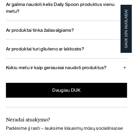
Ar galima naudoti kelis Daily Spoon produktus vienu
metu?
GAUK 10% NUOLAIDĄ!
Ar produktai tinka žaliavalgiams?
Ar produktai turi gliuteno ar laktozės?
Kokiu metu ir kaip geriausiai naudoti produktus?
Daugiau DUK
Neradai atsakymo?
Padėsime jį rasti – lauksime klausimų mūsų socialiniuose