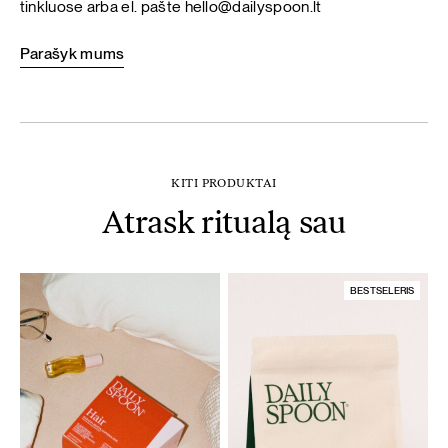
tinkluose arba el. pašte
hello@dailyspoon.lt
Parašyk mums
KITI PRODUKTAI
Atrask ritualą sau
BESTSELERIS