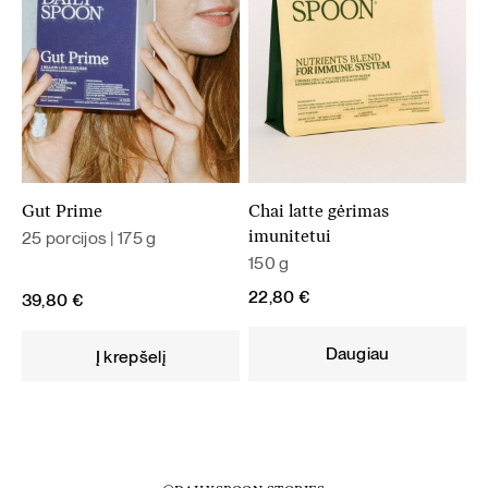
Gut Prime
Chai latte gėrimas
25 porcijos | 175 g
imunitetui
150 g
22,80
€
39,80
€
Daugiau
Į krepšelį