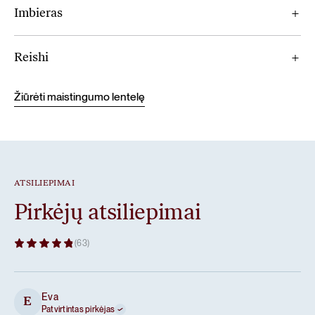
Imbieras
Reishi
Žiūrėti maistingumo lentelę
ATSILIEPIMAI
Pirkėjų atsiliepimai
(63)
Eva
E
Patvirtintas pirkėjas