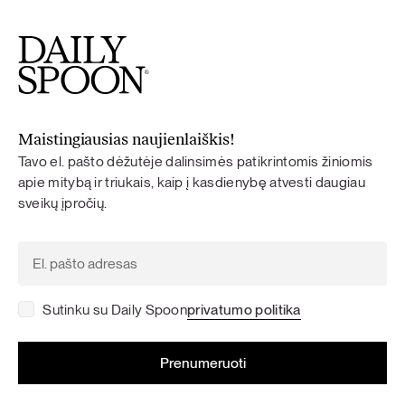
Maistingiausias naujienlaiškis!
Tavo el. pašto dėžutėje dalinsimės patikrintomis žiniomis
apie mitybą ir triukais, kaip į kasdienybę atvesti daugiau
sveikų įpročių.
Sutinku su Daily Spoon
privatumo politika