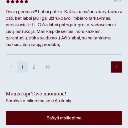
2025
Dievų gėrimas!!! Labai patiko. Kažką panašaus darydavausi
pati, bet labai jau ilgai užtrukdavo, imbiero tarkavimas,
prieskoniai ir t.t. O čia labai patogu ir greita, vadovavausi
jūsų instrukcija. Man kaip desertas, nors kažkam,
garantuoju, trūks saldumo :) Ačiū labai, su nekantrumu
lauksiu Jūsų naujų produktų.
...
1
2
13
Mums rūpi Tavo nuomonė!
Parašyk atsiliepimą apie šį ritualą
Rašyti atsiliepimą