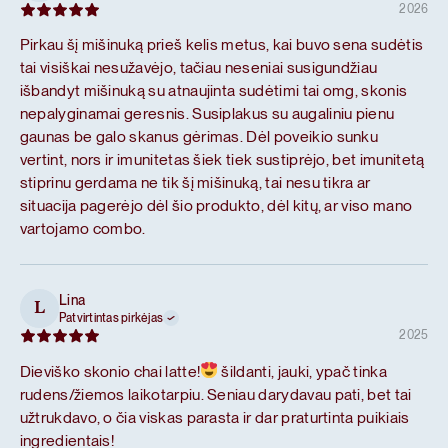
2026
Pirkau šį mišinuką prieš kelis metus, kai buvo sena sudėtis
tai visiškai nesužavėjo, tačiau neseniai susigundžiau
išbandyt mišinuką su atnaujinta sudėtimi tai omg, skonis
nepalyginamai geresnis. Susiplakus su augaliniu pienu
gaunas be galo skanus gėrimas. Dėl poveikio sunku
vertint, nors ir imunitetas šiek tiek sustiprėjo, bet imunitetą
stiprinu gerdama ne tik šį mišinuką, tai nesu tikra ar
situacija pagerėjo dėl šio produkto, dėl kitų, ar viso mano
vartojamo combo.
Lina
L
Patvirtintas pirkėjas
2025
Dieviško skonio chai latte!
šildanti, jauki, ypač tinka
rudens/žiemos laikotarpiu. Seniau darydavau pati, bet tai
užtrukdavo, o čia viskas parasta ir dar praturtinta puikiais
ingredientais!