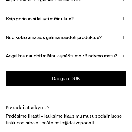
Kaip geriausiai laikyti mišinukus?
Nuo kokio amžiaus galima naudoti produktus?
Ar galima naudoti mišinuką nėštumo / žindymo metu?
Daugiau DUK
Neradai atsakymo?
Padėsime jį rasti – lauksime klausimų mūsų socialiniuose
tinkluose arba el. pašte
hello@dailyspoon.lt