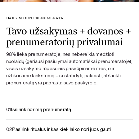
DAILY SPOON PRENUMERATA
Tavo užsakymas + dovanos +
prenumeratorių privalumai
98% lieka prenumeratoje, nes nebereikia medžioti
nuolaidų (geriausi pasiūlymai automatiškai prenumeratoje),
visais užsakymo rūpesčiais pasirūpiname mes, o ir
užtikriname lankstumą – sustabdyti, pakeisti, atšaukti
prenumeratą yra paprasta savo paskyroje.
01
Išsirink norimą prenumeratą
02
Pasirink ritualus ir kas kiek laiko nori juos gauti