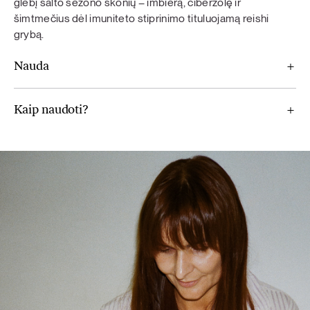
glėbį šalto sezono skonių – imbierą, ciberžolę ir
šimtmečius dėl imuniteto stiprinimo tituluojamą reishi
grybą.
Nauda
Kaip naudoti?