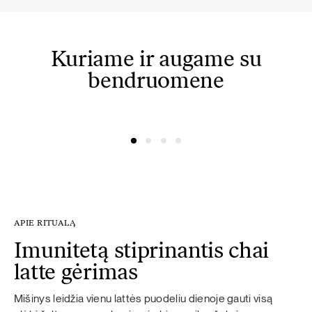
Kuriame ir augame su
bendruomene
@simonacym
@nojusber
APIE RITUALĄ
Imunitetą stiprinantis chai
latte gėrimas
Mišinys leidžia vienu lattės puodeliu dienoje gauti visą