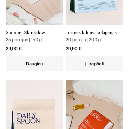
Summer Skin Glow
Jūrinės kilmės kolagenas
25 porcijos | 150 g
20 porcijų | 200 g
29,90
€
29,90
€
Daugiau
Į krepšelį