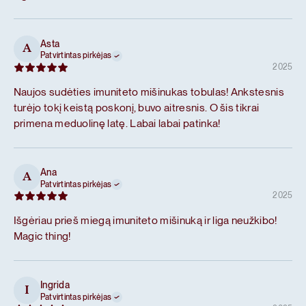
Asta
A
Patvirtintas pirkėjas
2025
Naujos sudėties imuniteto mišinukas tobulas! Ankstesnis
turėjo tokį keistą poskonį, buvo aitresnis. O šis tikrai
primena meduolinę latę. Labai labai patinka!
Ana
A
Patvirtintas pirkėjas
2025
Išgėriau prieš miegą imuniteto mišinuką ir liga neužkibo!
Magic thing!
Ingrida
I
Patvirtintas pirkėjas