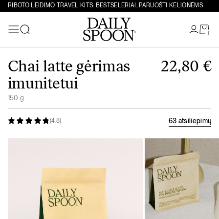
RIBOTO LEIDIMO TRAVEL KITS: BESTSELERIAI, PARUOŠTI KELIONĖMS
1
Paieška
Eiti prie turinio
Chai latte gėrimas
22,80
€
imunitetui
150 g
63 atsiliepimų
(4.8)