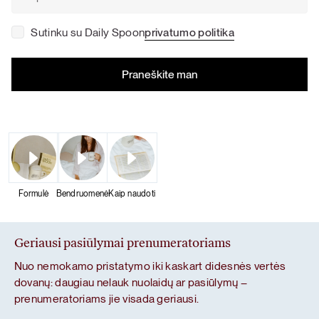
Sutinku su Daily Spoon
privatumo politika
Formulė
Bendruomenė
Kaip naudoti
Geriausi pasiūlymai prenumeratoriams
Nuo nemokamo pristatymo iki kaskart didesnės vertės
dovanų: daugiau nelauk nuolaidų ar pasiūlymų –
prenumeratoriams jie visada geriausi.