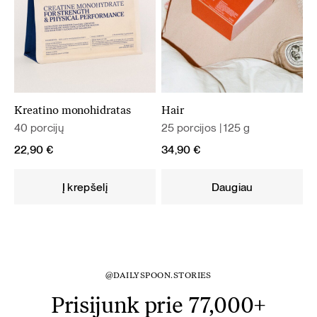
Kreatino monohidratas
Hair
40 porcijų
25 porcijos | 125 g
22,90
€
34,90
€
Į krepšelį
Daugiau
@DAILYSPOON.STORIES
Prisijunk prie 77,000+