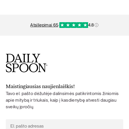
atsiliepimai 65
·
4.8
Maistingiausias naujienlaiškis!
Tavo el. pašto dėžutėje dalinsimės patikrintomis žiniomis
apie mitybą ir triukais, kaip į kasdienybę atvesti daugiau
sveikų įpročių.