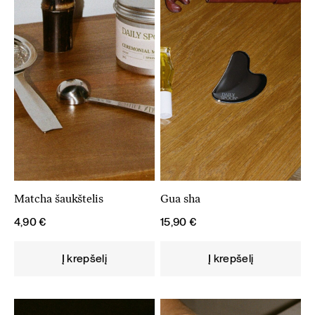
Matcha šaukštelis
Gua sha
4,90
€
15,90
€
Į krepšelį
Į krepšelį