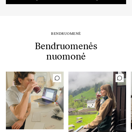
59,80 €.
50,83 €.
BENDRUOMENĖ
Bendruomenės
nuomonė