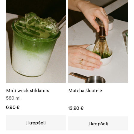
Midi weck stiklainis
Matcha šluotelė
580 ml
6,90
€
13,90
€
Į krepšelį
Į krepšelį