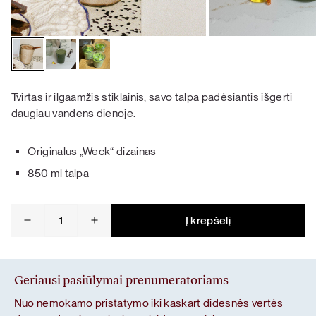
Tvirtas ir ilgaamžis stiklainis, savo talpa padėsiantis išgerti
daugiau vandens dienoje.
Originalus „Weck“ dizainas
850 ml talpa
produkto
Į krepšelį
kiekis:
Weck
stiklainis
Geriausi pasiūlymai prenumeratoriams
Nuo nemokamo pristatymo iki kaskart didesnės vertės