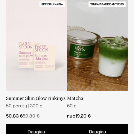
SPECIALI KAINA
TINKA PRADEDANTIEMS
Summer Skin Glow rinkinys
Matcha
50 porcijų | 300 g
60 g
Original
Current
50,83
€
59,80
€
nuo
19,20
€
price
price
was:
is:
Daugiau
Daugiau