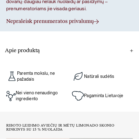
dovanų: daugiau nelauk nuolaidų ar pasiūlymų –
prenumeratoriams jie visada geriausi.
Nepraleisk prenumeratos privalumų
Apie produktą
Iš Vokietijos atkeliavęs klasikinis dizainas puikiai tinka
šiuolaikiniams įpročiams – tvarus, patvarus ir patogus
Paremta mokslu, ne
kasdienybėje.
Natūrali sudėtis
pažadais
Talpa – net 850 ml, todėl turint stiklainį po ranka, lengviau
Nei vieno nenaudingo
Pagaminta Lietuvoje
ingrediento
pasirūpinsi pakankamu skysčių kiekiu per dieną. Jame bus
patogu gerti šaltą matchą arbatą, limonadus ar tiesiog
vandenį – nes pripažinkim, dažnai jo išgeriame per mažai.
RIBOTO LEIDIMO AVIEČIŲ IR MĖTŲ LIMONADO SKONIO
RINKINYS SU 15 % NUOLAIDA