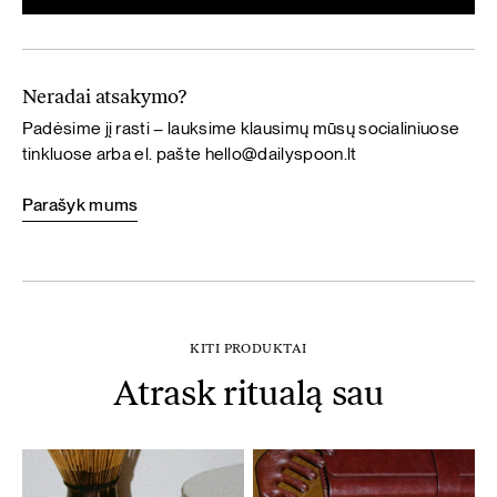
Neradai atsakymo?
Padėsime jį rasti – lauksime klausimų mūsų socialiniuose
tinkluose arba el. pašte
hello@dailyspoon.lt
Parašyk mums
KITI PRODUKTAI
Atrask ritualą sau