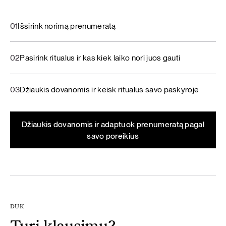
01
Išsirink norimą prenumeratą
02
Pasirink ritualus ir kas kiek laiko nori juos gauti
03
Džiaukis dovanomis ir keisk ritualus savo paskyroje
Džiaukis dovanomis ir adaptuok prenumeratą pagal
savo poreikius
DUK