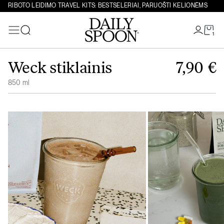
RIBOTO LEIDIMO TRAVEL KITS: BESTSELERIAI, PARUOŠTI KELIONĖMS
1
Paieška
Eiti prie turinio
Weck stiklainis
7,90
€
850 ml