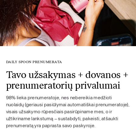
DAILY SPOON PRENUMERATA
Tavo užsakymas + dovanos +
prenumeratorių privalumai
98% lieka prenumeratoje, nes nebereikia medžioti
nuolaidų (geriausi pasiūlymai automatiškai prenumeratoje),
visais užsakymo rūpesčiais pasirūpiname mes, o ir
užtikriname lankstumą – sustabdyti, pakeisti, atšaukti
prenumeratą yra paprasta savo paskyroje.