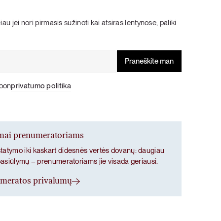
šokolado, tikrų braškių ir bananų kremo bei
šokolado, tikrų braškių ir bananų kremo bei
vanilės skoniai.
vanilės skoniai.
PIETŪS / VAKARIENĖ
SALOTOS
au jei nori pirmasis sužinoti kai atsiras lentynose, paliki
Pasigriebti savo rinkinį
Pasigriebti savo rinkinį
poon
privatumo politika
ymai prenumeratoriams
atymo iki kaskart didesnės vertės dovanų: daugiau
pasiūlymų – prenumeratoriams jie visada geriausi.
umeratos privalumų