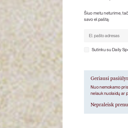
KARŠTI PATIEKALAI
PIETŪS / VAKARIENĖ
Šiuo metu neturime, tači
savo el.paštą:
Sutinku su Daily S
Geriausi pasiūl
Nuo nemokamo prist
nelauk nuolaidų ar 
Nepraleisk pren