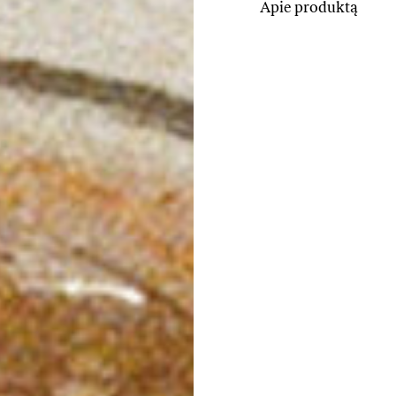
Apie produktą
Iš Vokietijos atkeliavęs
– tvarus, patvarus ir p
Talpa – net 850 ml, todėl
pakankamu skysčių kiek
arbatą, limonadus ar ti
mažai.