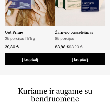
Tikrasis margainis padeda palaikyti normalią kepenų
funkciją ir normalų virškinimą.
Svarbi įvairi ir subalansuota mityba bei sveikas gyvenimo
būdas.
Gut Prime
Žarnyno puoselėjimas
25 porcijos | 175 g
85 porcijos
Original
Current
39,80
€
83,88
€
93,20
€
price
price
was:
is:
Į krepšelį
Į krepšelį
93,20 €.
83,88 €.
Kuriame ir augame su
bendruomene