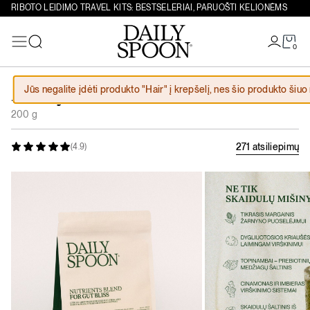
RIBOTO LEIDIMO TRAVEL KITS: BESTSELERIAI, PARUOŠTI KELIONĖMS
0
Paieška
Eiti prie turinio
Jūs negalite įdėti produkto "Hair" į krepšelį, nes šio produkto šiu
Žarnynui
26,70
€
200 g
271 atsiliepimų
(4.9)