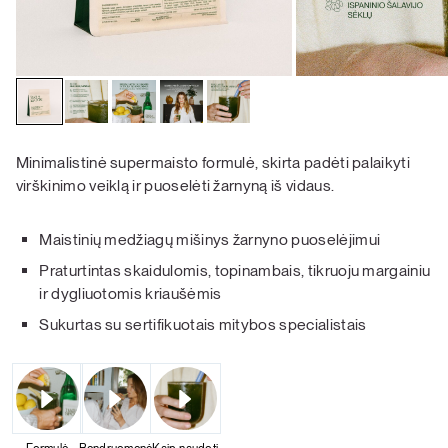
​​Minimalistinė supermaisto formulė, skirta padėti palaikyti
virškinimo veiklą ir puoselėti žarnyną iš vidaus.
Maistinių medžiagų mišinys žarnyno puoselėjimui
Praturtintas skaidulomis, topinambais, tikruoju margainiu
ir dygliuotomis kriaušėmis
Sukurtas su sertifikuotais mitybos specialistais