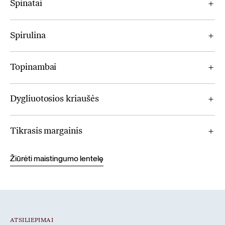
Špinatai
Spirulina
Topinambai
Dygliuotosios kriaušės
Tikrasis margainis
Žiūrėti maistingumo lentelę
ATSILIEPIMAI