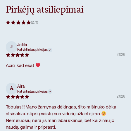
Pirkėjų atsiliepimai
(271)
Jolita
J
Patvirtintas pirkėjas
2026
Ačiū, kad esat
Aira
A
Patvirtintas pirkėjas
2026
Tobulas!!! Mano žarnynas dėkingas, šito mišinuko dėka
atsisakiau stiprių vaistų nuo vidurių užkietėjimo
Nemeluosiu, nėra jis man labai skanus, bet kai žinau jo
naudą, galima ir priprasti.