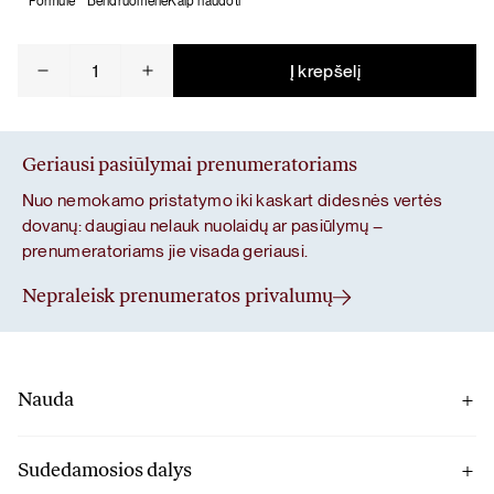
Formulė
Bendruomenė
Kaip naudoti
produkto
Į krepšelį
kiekis:
Žarnynui
Geriausi pasiūlymai prenumeratoriams
Nuo nemokamo pristatymo iki kaskart didesnės vertės
dovanų: daugiau nelauk nuolaidų ar pasiūlymų –
prenumeratoriams jie visada geriausi.
Nepraleisk prenumeratos privalumų
Nauda
Mišinio pagrindą padėjome su ispaninio šalavijo (chia)
sėklomis bei topinambais.
Sudedamosios dalys