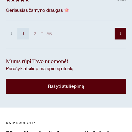
Geriausias žarnyno draugas
...
1
2
55
Mums rūpi Tavo nuomonė!
Parašyk atsiliepimą apie šį ritualą
Rašyti atsiliepimą
KAIP NAUDOTI?