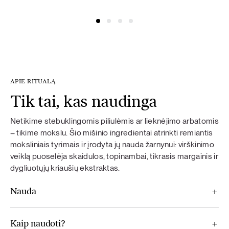
@simonacym
@nojusber
APIE RITUALĄ
Tik tai, kas naudinga
Netikime stebuklingomis piliulėmis ar lieknėjimo arbatomis
– tikime mokslu. Šio mišinio ingredientai atrinkti remiantis
moksliniais tyrimais ir įrodyta jų nauda žarnynui: virškinimo
veiklą puoselėja skaidulos, topinambai, tikrasis margainis ir
dygliuotųjų kriaušių ekstraktas.
Nauda
Kaip naudoti?