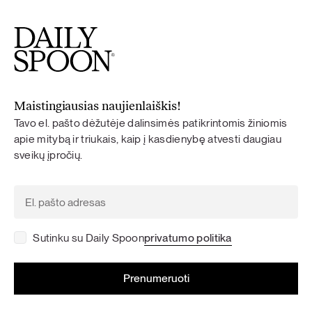
Maistingiausias naujienlaiškis!
Tavo el. pašto dėžutėje dalinsimės patikrintomis žiniomis
apie mitybą ir triukais, kaip į kasdienybę atvesti daugiau
sveikų įpročių.
Sutinku su Daily Spoon
privatumo politika