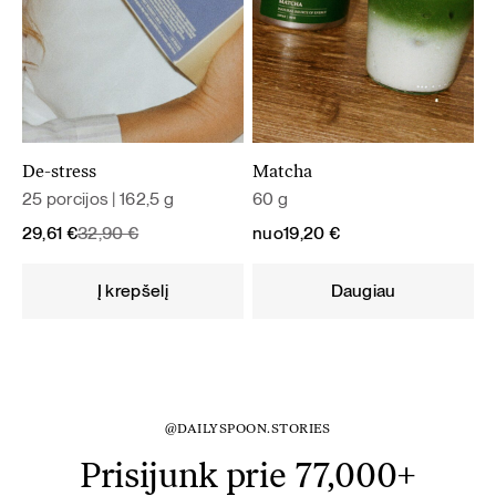
De-stress
Matcha
25 porcijos | 162,5 g
60 g
Original
Current
29,61
€
32,90
€
nuo
19,20
€
price
price
was:
is:
Į krepšelį
Daugiau
32,90 €.
29,61 €.
@DAILYSPOON.STORIES
Prisijunk prie 77,000+