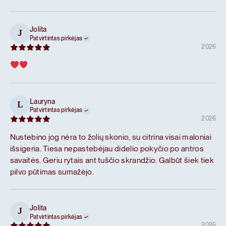
Jolita
J
Patvirtintas pirkėjas
2026
Lauryna
L
Patvirtintas pirkėjas
2026
Nustebino jog nėra to žolių skonio, su citrina visai maloniai
išsigeria. Tiesa nepastebėjau didelio pokyčio po antros
savaitės. Geriu rytais ant tuščio skrandžio. Galbūt šiek tiek
pilvo pūtimas sumažėjo.
Jolita
J
Patvirtintas pirkėjas
2026