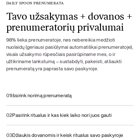
DAILY SPOON PRENUMERATA
Tavo užsakymas + dovanos +
prenumeratorių privalumai
98% lieka prenumeratoje, nes nebereikia medžioti
nuolaidų (geriausi pasiūlymai automatiškai prenumeratoje),
visais užsakymo rūpesčiais pasirūpiname mes, o ir
užtikriname lankstumą – sustabdyti, pakeisti, atšaukti
prenumeratą yra paprasta savo paskyroje.
01
Išsirink norimą prenumeratą
02
Pasirink ritualus ir kas kiek laiko nori juos gauti
03
Džiaukis dovanomis ir keisk ritualus savo paskyroje