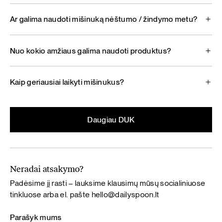
Ar galima naudoti mišinuką nėštumo / žindymo metu?
Nuo kokio amžiaus galima naudoti produktus?
Kaip geriausiai laikyti mišinukus?
Daugiau DUK
Neradai atsakymo?
Padėsime jį rasti – lauksime klausimų mūsų socialiniuose
tinkluose arba el. pašte
hello@dailyspoon.lt
Parašyk mums