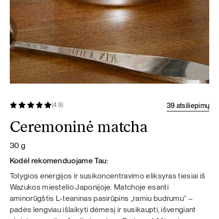
39 atsiliepimų
(4.9)
Ceremoninė matcha
30 g
Kodėl rekomenduojame Tau:
Tolygios energijos ir susikoncentravimo eliksyras tiesiai iš
Wazukos miestelio Japonijoje. Matchoje esanti
aminorūgštis L-teaninas pasirūpins „ramiu budrumu“ –
padės lengviau išlaikyti dėmesį ir susikaupti, išvengiant