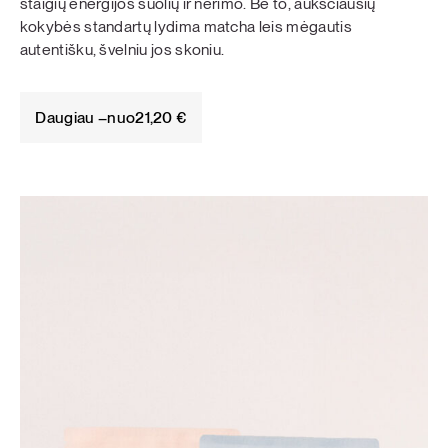
staigių energijos šuolių ir nerimo. Be to, aukščiausių
kokybės standartų lydima matcha leis mėgautis
autentišku, švelniu jos skoniu.
Daugiau –
nuo
21,20
€