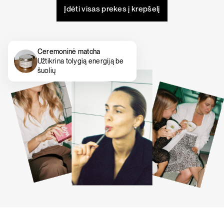
Įdėti visas prekes į krepšelį
Ceremoninė matcha
Užtikrina tolygią energiją be
šuolių