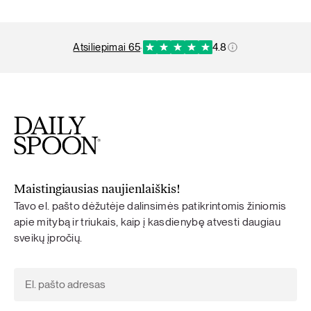
atsiliepimai 65
·
4.8
Maistingiausias naujienlaiškis!
Tavo el. pašto dėžutėje dalinsimės patikrintomis žiniomis
apie mitybą ir triukais, kaip į kasdienybę atvesti daugiau
sveikų įpročių.