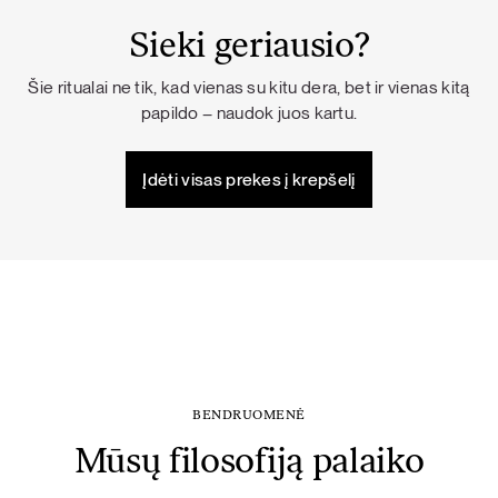
Sieki geriausio?
Šie ritualai ne tik, kad vienas su kitu dera, bet ir vienas kitą
papildo – naudok juos kartu.
Įdėti visas prekes į krepšelį
BENDRUOMENĖ
Mūsų filosofiją palaiko