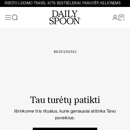
Eiti prie turinio
RIBOTO LEIDIMO TRAVEL KITS: BESTSELERIAI, PARUOŠTI KELIONĖMS
1
Paieška
REZULTATAI
Tau turėtų patikti
Išrinkome tris ritualus, kurie geriausiai atitinka Tavo
poreikius: