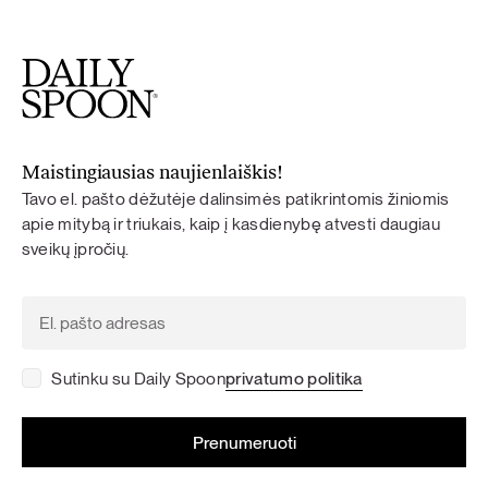
Maistingiausias naujienlaiškis!
Tavo el. pašto dėžutėje dalinsimės patikrintomis žiniomis
apie mitybą ir triukais, kaip į kasdienybę atvesti daugiau
sveikų įpročių.
Sutinku su Daily Spoon
privatumo politika