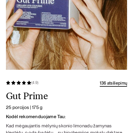
136 atsiliepimų
(4.9)
Gut Prime
25 porcijos | 175 g
Kodėl rekomenduojame Tau:
Kad mėgaujantis mėlynių skonio limonadu žarnynas
klestėtų, o oda švytėtų – su biochemijos mokslų daktare