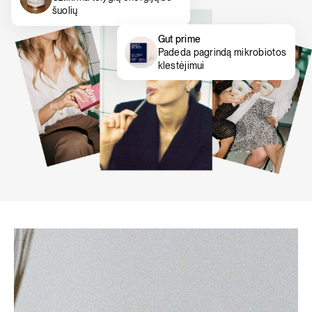
šuolių
Gut prime
Padeda pagrindą mikrobiotos
klestėjimui