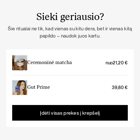
Sieki geriausio?
Šie ritualai ne tik, kad vienas su kitu dera, bet ir vienas kitą
papildo – naudok juos kartu.
Ceremoninė matcha
nuo
21,20
€
Gut Prime
39,80
€
Įdėti visas prekes į krepšelį