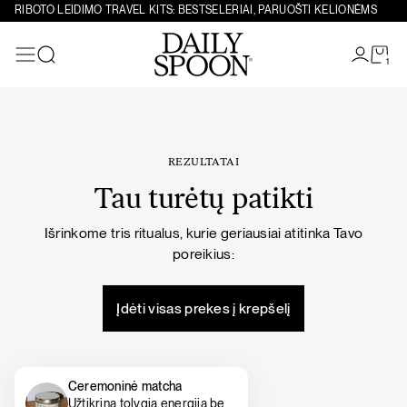
Eiti prie turinio
RIBOTO LEIDIMO TRAVEL KITS: BESTSELERIAI, PARUOŠTI KELIONĖMS
1
Paieška
REZULTATAI
Tau turėtų patikti
Išrinkome tris ritualus, kurie geriausiai atitinka Tavo
poreikius:
Įdėti visas prekes į krepšelį
Ceremoninė matcha
Užtikrina tolygią energiją be