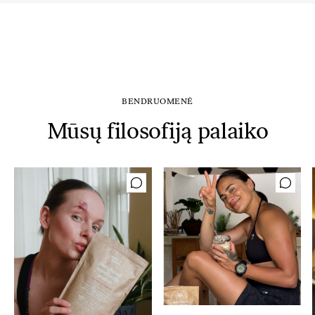
BENDRUOMENĖ
Mūsų filosofiją palaiko