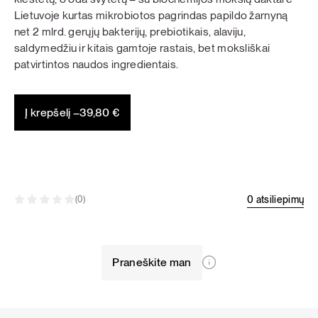
Lietuvoje kurtas mikrobiotos pagrindas papildo žarnyną
net 2 mlrd. gerųjų bakterijų, prebiotikais, alaviju,
saldymedžiu ir kitais gamtoje rastais, bet moksliškai
patvirtintos naudos ingredientais.
Į krepšelį –
39,80
€
0 atsiliepimų
(0)
Praneškite man