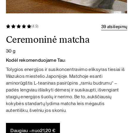
39 atsiliepimų
(4.9)
Ceremoninė matcha
30 g
Kodėl rekomenduojame Tau:
Tolygios energijos ir susikoncentravimo eliksyras tiesiai iš
Wazukos miestelio Japonijoje. Matchoje esanti
aminorūgštis L-teaninas pasirūpins „ramiu budrumu“ –
padės lengviau išlaikyti dėmesį ir susikaupti, išvengiant
staigių energijos šuolių ir nerimo. Be to, aukščiausių
kokybės standartų lydima matcha leis mėgautis
autentišku, švelniu jos skoniu.
Daugiau –
nuo
21,20
€