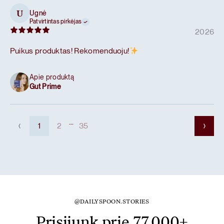
Ugnė
U
Patvirtintas pirkėjas
2026
Puikus produktas! Rekomenduoju!
Apie produktą
Gut Prime
...
1
2
35
@DAILYSPOON.STORIES
Prisijunk prie 77,000+