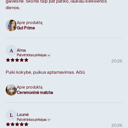
gaivesnė. Skonis taip pat patiko, laukiau kiekvienos
dienos.
Apie produktą
Gut Prime
Alma
A
Patvirtintas pirkėjas
2026
Puiki kokybė, puikus aptarnavimas. Ačiū.
Apie produktą
Ceremoninė matcha
Laumė
L
Patvirtintas pirkėjas
2026