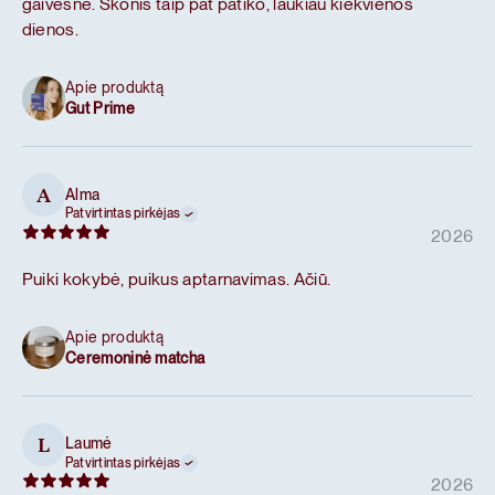
gaivesnė. Skonis taip pat patiko, laukiau kiekvienos
dienos.
Apie produktą
Gut Prime
Alma
A
Patvirtintas pirkėjas
2026
Puiki kokybė, puikus aptarnavimas. Ačiū.
Apie produktą
Ceremoninė matcha
Laumė
L
Patvirtintas pirkėjas
2026