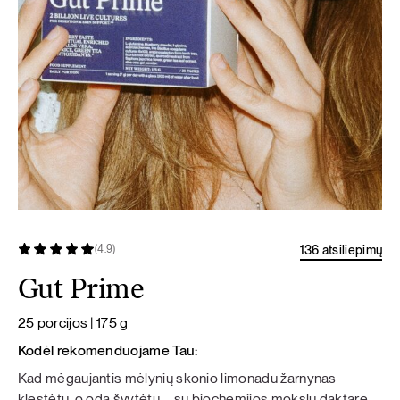
136 atsiliepimų
(4.9)
Gut Prime
25 porcijos | 175 g
Kodėl rekomenduojame Tau:
Kad mėgaujantis mėlynių skonio limonadu žarnynas
klestėtų, o oda švytėtų – su biochemijos mokslų daktare