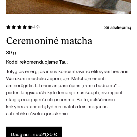
39 atsiliepimų
(4.9)
Ceremoninė matcha
30 g
Kodėl rekomenduojame Tau:
Tolygios energijos ir susikoncentravimo eliksyras tiesiai iš
Wazukos miestelio Japonijoje. Matchoje esanti
aminorūgštis L-teaninas pasirūpins „ramiu budrumu“ –
padės lengviau išlaikyti dėmesį ir susikaupti, išvengiant
staigių energijos šuolių ir nerimo. Be to, aukščiausių
kokybės standartų lydima matcha leis mėgautis
autentišku, švelniu jos skoniu.
Daugiau –
nuo
21,20
€