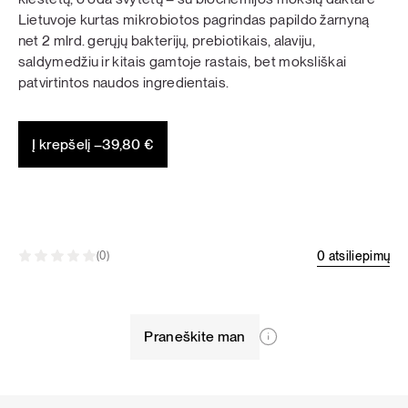
Lietuvoje kurtas mikrobiotos pagrindas papildo žarnyną
net 2 mlrd. gerųjų bakterijų, prebiotikais, alaviju,
saldymedžiu ir kitais gamtoje rastais, bet moksliškai
patvirtintos naudos ingredientais.
Į krepšelį –
39,80
€
0 atsiliepimų
(0)
Praneškite man