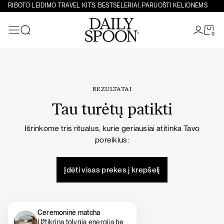
Eiti prie turinio
RIBOTO LEIDIMO TRAVEL KITS: BESTSELERIAI, PARUOŠTI KELIONĖMS
0
Paieška
REZULTATAI
Tau turėtų patikti
Išrinkome tris ritualus, kurie geriausiai atitinka Tavo
poreikius:
Įdėti visas prekes į krepšelį
Ceremoninė matcha
Užtikrina tolygią energiją be