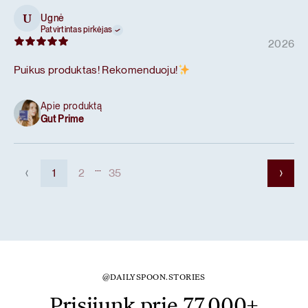
Ugnė
U
Patvirtintas pirkėjas
2026
Puikus produktas! Rekomenduoju!
Apie produktą
Gut Prime
...
1
2
35
@DAILYSPOON.STORIES
Prisijunk prie 77,000+