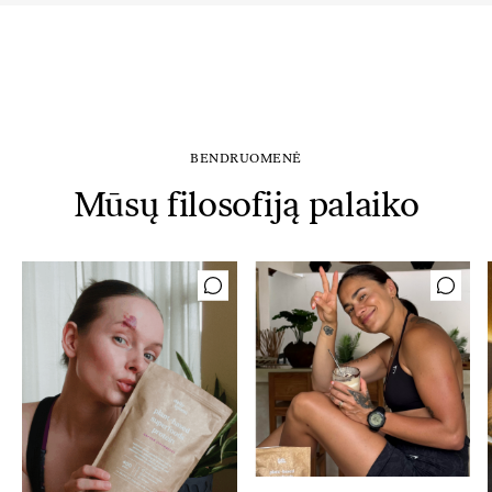
BENDRUOMENĖ
Mūsų filosofiją palaiko