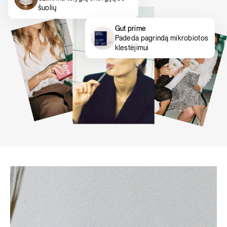
šuolių
Gut prime
Padeda pagrindą mikrobiotos
klestėjimui