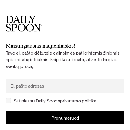
Maistingiausias naujienlaiškis!
Tavo el. pašto dėžutėje dalinsimės patikrintomis žiniomis
apie mitybą ir triukais, kaip į kasdienybę atvesti daugiau
sveikų įpročių.
Sutinku su Daily Spoon
privatumo politika