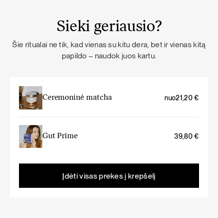
Sieki geriausio?
Šie ritualai ne tik, kad vienas su kitu dera, bet ir vienas kitą
papildo – naudok juos kartu.
Ceremoninė matcha
nuo
21,20
€
Gut Prime
39,80
€
Įdėti visas prekes į krepšelį