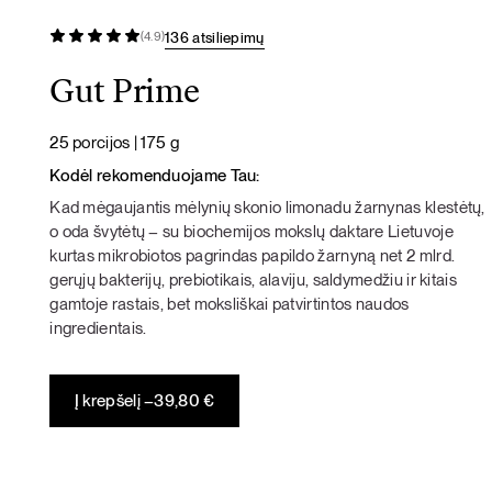
136 atsiliepimų
(4.9)
Gut Prime
25 porcijos | 175 g
Kodėl rekomenduojame Tau:
Kad mėgaujantis mėlynių skonio limonadu žarnynas klestėtų,
o oda švytėtų – su biochemijos mokslų daktare Lietuvoje
kurtas mikrobiotos pagrindas papildo žarnyną net 2 mlrd.
gerųjų bakterijų, prebiotikais, alaviju, saldymedžiu ir kitais
gamtoje rastais, bet moksliškai patvirtintos naudos
ingredientais.
Į krepšelį –
39,80
€