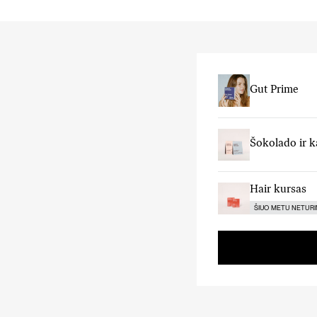
Gut Prime
Šokolado ir k
Hair kursas
ŠIUO METU NETUR