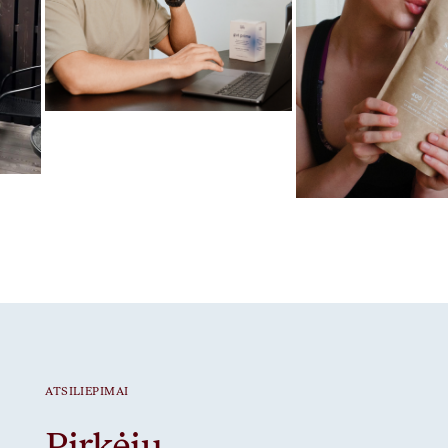
Mėgstamiausias ritualas
Gut Prime
Mėgstamiausias ritua
Braškiniai baltymai
ATSILIEPIMAI