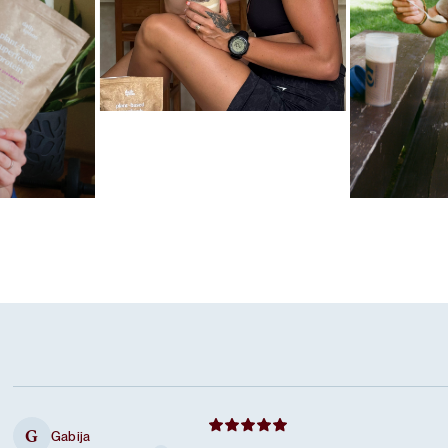
Mėgstamiausias ritualas
Karameliniai baltymai
las
Mėgstamiausi
Šokoladiniai
Gabija
G