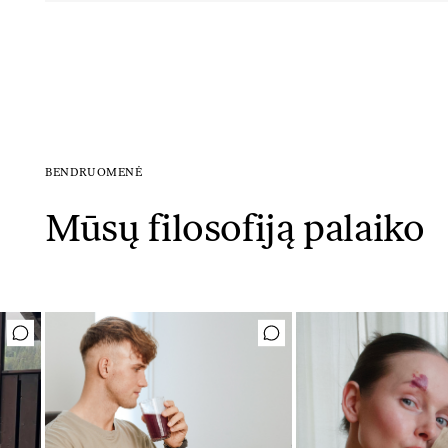
BENDRUOMENĖ
Mūsų filosofiją palaiko