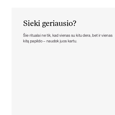
Sieki geriausio?
Šie ritualai ne tik, kad vienas su kitu dera, bet ir vienas
kitą papildo – naudok juos kartu.