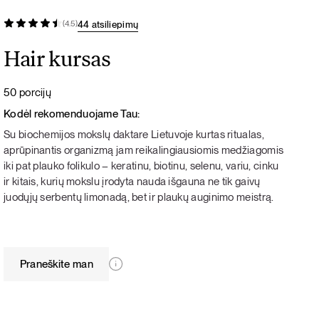
44 atsiliepimų
(4.5)
Hair kursas
50 porcijų
Kodėl rekomenduojame Tau:
Su biochemijos mokslų daktare Lietuvoje kurtas ritualas,
aprūpinantis organizmą jam reikalingiausiomis medžiagomis
iki pat plauko folikulo – keratinu, biotinu, selenu, variu, cinku
ir kitais, kurių mokslu įrodyta nauda išgauna ne tik gaivų
juodųjų serbentų limonadą, bet ir plaukų auginimo meistrą.
Praneškite man