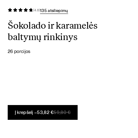
135 atsiliepimų
(4.8)
Šokolado ir karamelės
baltymų rinkinys
26 porcijos
Original
Current
Į krepšelį –
53,82
€
59,80
€
price
price
was:
is:
59,80 €.
53,82 €.