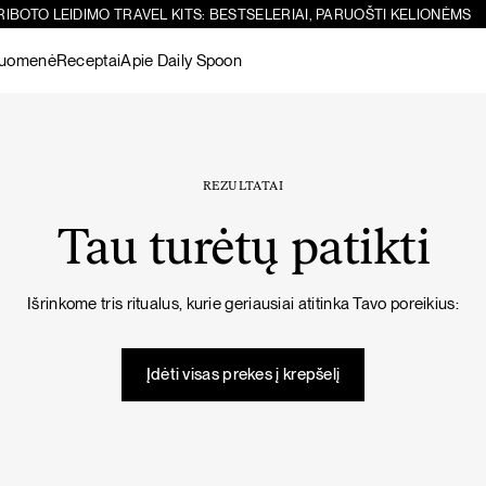
RIBOTO LEIDIMO TRAVEL KITS: BESTSELERIAI, PARUOŠTI KELIONĖMS
ruomenė
Receptai
Apie Daily Spoon
Paieška
Sicilietiškos avinžirnių salotos su feta
-10%
Žiūrėti visus
produktus
REZULTATAI
Tau turėtų patikti
Šokoladiniai
Žarnynui
Matcha
Žarnyno
Žarnynui
Išrinkome tris ritualus, kurie geriausiai atitinka Tavo poreikius:
baltymai
puoselėjimas
Žiūrėti visus
PIETŪS / VAKARIENĖ
SALOTOS
produktus
Įdėti visas prekes į krepšelį
Imunitetą stiprinanti vištienos sriuba