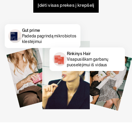
Įdėti visas prekes į krepšelį
Gut prime
Padeda pagrindą mikrobiotos
klestėjimui
Rinkinys Hair
Visapusiškam garbanų
puoselėjimui iš vidaus