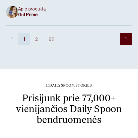
Apie produktą
Gut Prime
...
1
2
29
@DAILYSPOON.STORIES
Prisijunk prie 77,000+
vienijančios Daily Spoon
bendruomenės