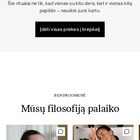
Šie ritualai ne tik, kad vienas su kitu dera, bet ir vienas kitą
papildo – naudok juos kartu.
Įdėti visas prekes į krepšelį
BENDRUOMENĖ
Mūsų filosofiją palaiko