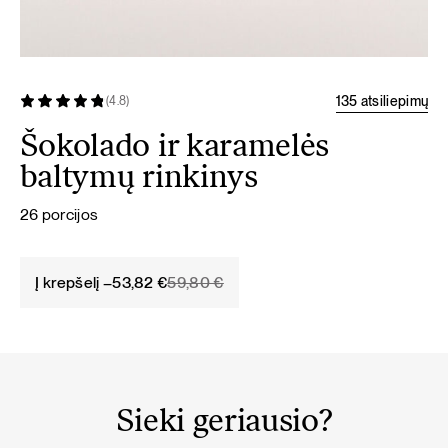
135 atsiliepimų
(4.8)
Šokolado ir karamelės
baltymų rinkinys
26 porcijos
Original
Current
Į krepšelį –
53,82
€
59,80
€
price
price
was:
is:
59,80 €.
53,82 €.
Sieki geriausio?