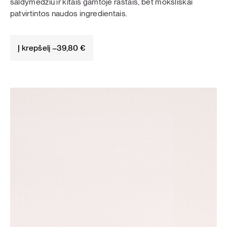
saldymedžiu ir kitais gamtoje rastais, bet moksliškai
patvirtintos naudos ingredientais.
Į krepšelį –
39,80
€