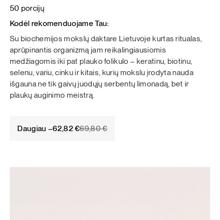
50 porcijų
Kodėl rekomenduojame Tau:
Su biochemijos mokslų daktare Lietuvoje kurtas ritualas,
aprūpinantis organizmą jam reikalingiausiomis
medžiagomis iki pat plauko folikulo – keratinu, biotinu,
selenu, variu, cinku ir kitais, kurių mokslu įrodyta nauda
išgauna ne tik gaivų juodųjų serbentų limonadą, bet ir
plaukų auginimo meistrą.
Original
Current
Daugiau –
62,82
€
69,80
€
price
price
was:
is:
69,80 €.
62,82 €.