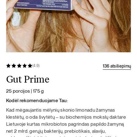
136 atsiliepimų
(4.9)
Gut Prime
25 porcijos | 175 g
Kodėl rekomenduojame Tau:
Kad mėgaujantis mėlynių skonio limonadu žarnynas
klestėtų, o oda švytėtų – su biochemijos mokslų daktare
Lietuvoje kurtas mikrobiotos pagrindas papildo žarnyną
net 2 mlrd. gerųjų bakterijų, prebiotikais, alaviju,