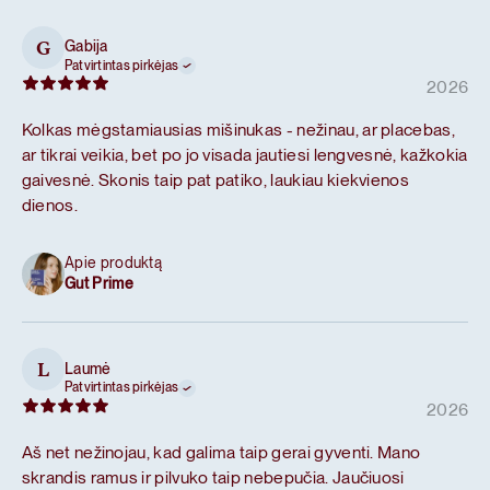
Gabija
G
Patvirtintas pirkėjas
2026
Kolkas mėgstamiausias mišinukas - nežinau, ar placebas,
ar tikrai veikia, bet po jo visada jautiesi lengvesnė, kažkokia
gaivesnė. Skonis taip pat patiko, laukiau kiekvienos
dienos.
Apie produktą
Gut Prime
Laumė
L
Patvirtintas pirkėjas
2026
Aš net nežinojau, kad galima taip gerai gyventi. Mano
skrandis ramus ir pilvuko taip nebepučia. Jaučiuosi