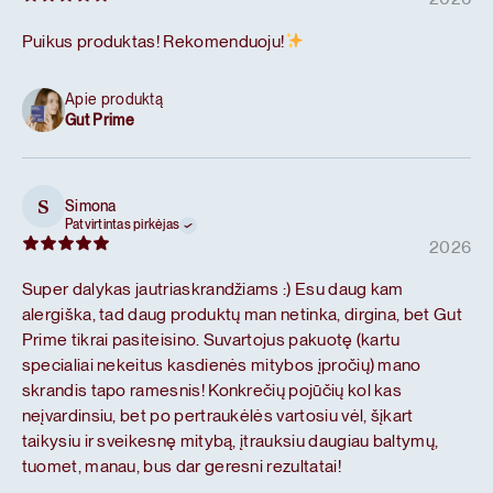
Puikus produktas! Rekomenduoju!
Apie produktą
Gut Prime
Simona
S
Patvirtintas pirkėjas
2026
Super dalykas jautriaskrandžiams :) Esu daug kam
alergiška, tad daug produktų man netinka, dirgina, bet Gut
Prime tikrai pasiteisino. Suvartojus pakuotę (kartu
specialiai nekeitus kasdienės mitybos įpročių) mano
skrandis tapo ramesnis! Konkrečių pojūčių kol kas
neįvardinsiu, bet po pertraukėlės vartosiu vėl, šįkart
taikysiu ir sveikesnę mitybą, įtrauksiu daugiau baltymų,
tuomet, manau, bus dar geresni rezultatai!