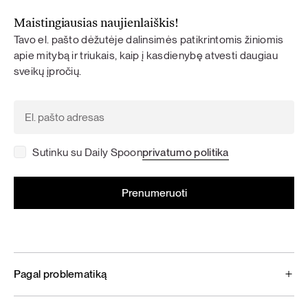
Maistingiausias naujienlaiškis!
Tavo el. pašto dėžutėje dalinsimės patikrintomis žiniomis
apie mitybą ir triukais, kaip į kasdienybę atvesti daugiau
sveikų įpročių.
Sutinku su Daily Spoon
privatumo politika
Pagal problematiką