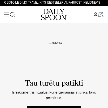
Eiti prie turinio
RIBOTO LEIDIMO TRAVEL KITS: BESTSELERIAI, PARUOŠTI KELIONĖMS
0
Paieška
REZULTATAI
Tau turėtų patikti
Išrinkome tris ritualus, kurie geriausiai atitinka Tavo
poreikius: