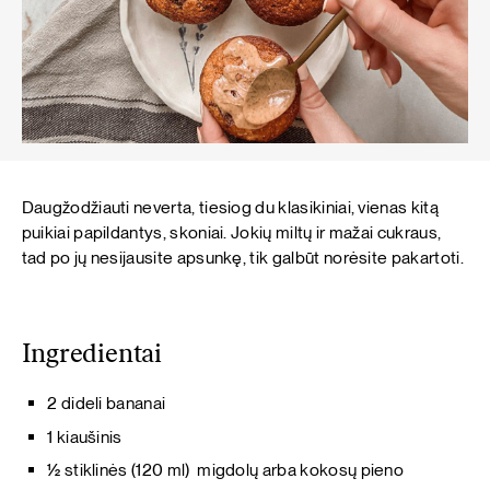
Daugžodžiauti neverta, tiesiog du klasikiniai, vienas kitą
puikiai papildantys, skoniai. Jokių miltų ir mažai cukraus,
tad po jų nesijausite apsunkę, tik galbūt norėsite pakartoti.
Ingredientai
2 dideli bananai
1 kiaušinis
½ stiklinės (120 ml) migdolų arba kokosų pieno