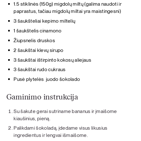
1.5 stiklinės (150g) migdolų miltų (galima naudoti ir
paprastus, tačiau migdolų miltai yra maistingesni)
3 šaukšteliai kepimo miltelių
1 šaukštelis cinamono
Žiupsnelis druskos
2 šaukštai klevų sirupo
3 šaukštai ištirpinto kokosų aliejaus
3 šaukštai rudo cukraus
Pusė plytelės juodo šokolado
Gaminimo instrukcija
Su šakute gerai sutriname bananus ir įmaišome
kiaušinius, pieną.
Palikdami šokoladą, įdedame visus likusius
ingredientus ir lengvai išmaišome.