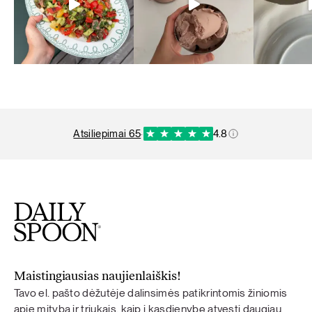
atsiliepimai 65
·
4.8
Maistingiausias naujienlaiškis!
Tavo el. pašto dėžutėje dalinsimės patikrintomis žiniomis
apie mitybą ir triukais, kaip į kasdienybę atvesti daugiau