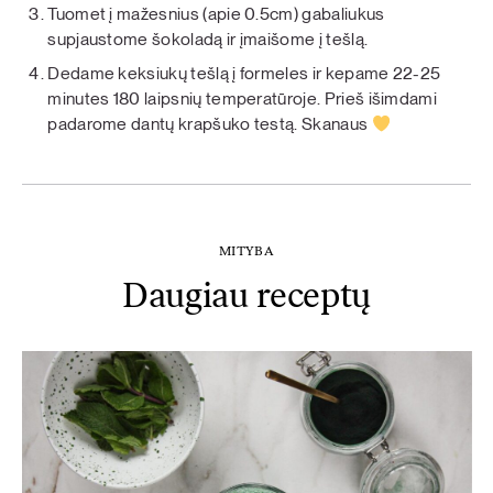
Tuomet į mažesnius (apie 0.5cm) gabaliukus
supjaustome šokoladą ir įmaišome į tešlą.
Dedame keksiukų tešlą į formeles ir kepame 22-25
minutes 180 laipsnių temperatūroje. Prieš išimdami
padarome dantų krapšuko testą. Skanaus
MITYBA
Daugiau receptų