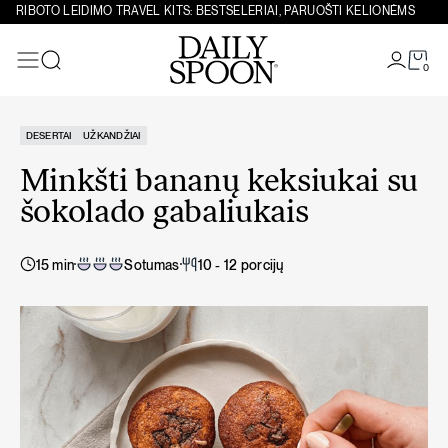
Eiti prie turinio
RIBOTO LEIDIMO TRAVEL KITS: BESTSELERIAI, PARUOŠTI KELIONĖMS
0
Paieška
DESERTAI
UŽKANDŽIAI
Minkšti bananų keksiukai su
šokolado gabaliukais
15 min
Sotumas
10 - 12 porcijų