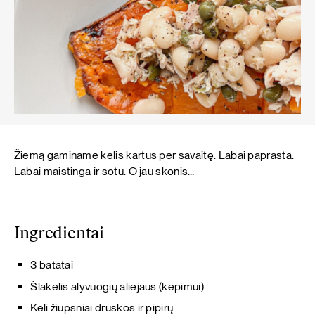
Žiemą gaminame kelis kartus per savaitę. Labai paprasta.
Labai maistinga ir sotu. O jau skonis…
Ingredientai
3 batatai
Šlakelis alyvuogių aliejaus (kepimui)
Keli žiupsniai druskos ir pipirų