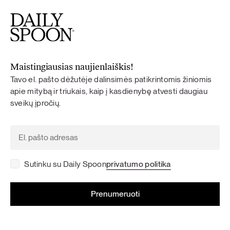
Maistingiausias naujienlaiškis!
Tavo el. pašto dėžutėje dalinsimės patikrintomis žiniomis
apie mitybą ir triukais, kaip į kasdienybę atvesti daugiau
sveikų įpročių.
Sutinku su Daily Spoon
privatumo politika