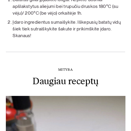
apšlakstytus aliejumi bei trupučiu druskos 180°C (su
vėju)/ 200°C (be vėjo) orkaitėje 1h.
Įdaro ingredientus sumaišykite. Iškepusių batatų vidų
šiek tiek sutraiškykite šakute ir prikimškite įdaro.⁠
Skanaus!
MITYBA
Daugiau receptų