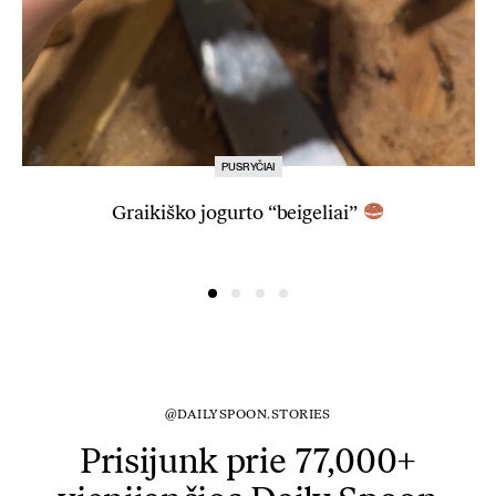
PUSRYČIAI
Graikiško jogurto “beigeliai”
@DAILYSPOON.STORIES
Prisijunk prie 77,000+