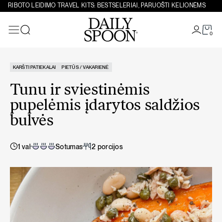
Eiti prie turinio
RIBOTO LEIDIMO TRAVEL KITS: BESTSELERIAI, PARUOŠTI KELIONĖMS
0
Paieška
KARŠTI PATIEKALAI
PIETŪS / VAKARIENĖ
Tunu ir sviestinėmis
pupelėmis įdarytos saldžios
bulvės
1 val
Sotumas
2 porcijos