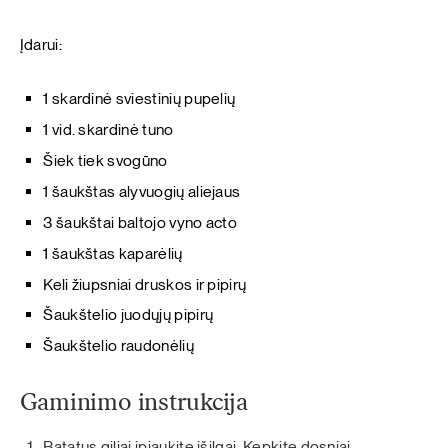
Įdarui:
1 skardinė sviestinių pupelių
1 vid. skardinė tuno
Šiek tiek svogūno
1 šaukštas alyvuogių aliejaus
3 šaukštai baltojo vyno acto
1 šaukštas kaparėlių
Keli žiupsniai druskos ir pipirų
Šaukštelio juodųjų pipirų
Šaukštelio raudonėlių
Gaminimo instrukcija
Batatus giliai įpjaukite išilgai. Kepkite dosniai