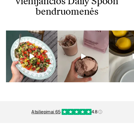
vienijančios Daily Spoon
bendruomenės
atsiliepimai 65
·
4.8