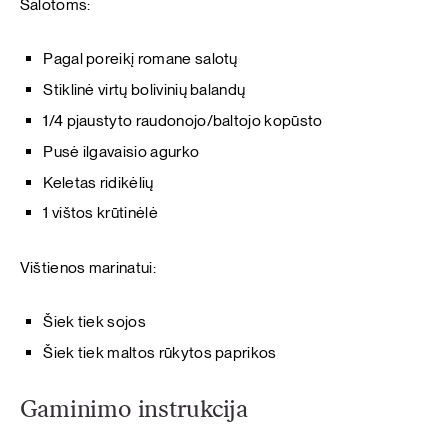
Salotoms:
Pagal poreikį romane salotų
Stiklinė virtų bolivinių balandų
1/4 pjaustyto raudonojo/baltojo kopūsto
Pusė ilgavaisio agurko
Keletas ridikėlių
1 vištos krūtinėlė
Vištienos marinatui:
Šiek tiek sojos
Šiek tiek maltos rūkytos paprikos
Gaminimo instrukcija