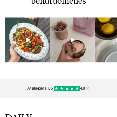
bendruomenės
atsiliepimai 65
·
4.8