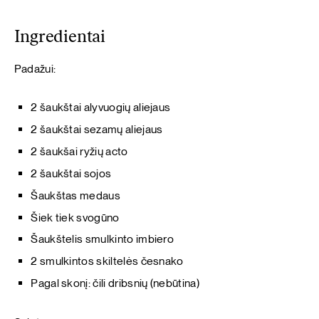
Ingredientai
Padažui:
2 šaukštai alyvuogių aliejaus
2 šaukštai sezamų aliejaus
2 šaukšai ryžių acto
2 šaukštai sojos
Šaukštas medaus
Šiek tiek svogūno
Šaukštelis smulkinto imbiero
2 smulkintos skiltelės česnako
Pagal skonį: čili dribsnių (nebūtina)