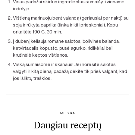
Visus padažui skirtus ingredientus sumaišyti viename
indelyje.
Vištieną marinuoju bent valandą (geriausiai per naktį) su
soja ir rūkyta paprika (tinka ir kiti prieskoniai). Kepu
orkaitėje 190 C, 30 min.
Į dubenį keliauja romane salotos, bolivinės balanda,
ketvirtadalis kopūsto, pusė agurko, ridikėliai bei
krutinėlė keptos vištienos.
Viską sumaišome ir skanaus! Jei norėsite salotas
valgyti ir kitą dieną, padažą dėkite tik prieš valgant, kad
jos išliktų traškios.
MITYBA
Daugiau receptų