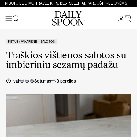
Eiti prie turinio
RIBOTO LEIDIMO TRAVEL KITS: BESTSELERIAI, PARUOŠTI KELIONĖMS
0
Paieška
PIETŪS / VAKARIENĖ
SALOTOS
Traškios vištienos salotos su
imbieriniu sezamų padažu
1 val
Sotumas
3 porcijos